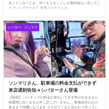
生シャッターとか、沖ドキリセットしか期待値ない店ってこ
とでいいですかね？ 安城コロナさんは。
pic.twitter.com/2RrH7l39wl — サイトウヒカル（妻命）
(@pwshibatarzz) July 24, 2026
シバター
ソンマリ
2026/7/24
ソンマリさん、駐車場の料金支払ができず
来店遅刻告知→シバターさん登場
【謝罪】 パーキングの料金が支払いできず車が出せません
抽選間に合いません申し訳ございません。 警備会社の人が
来るまで待機になります ２０分でくると言われて待ってい