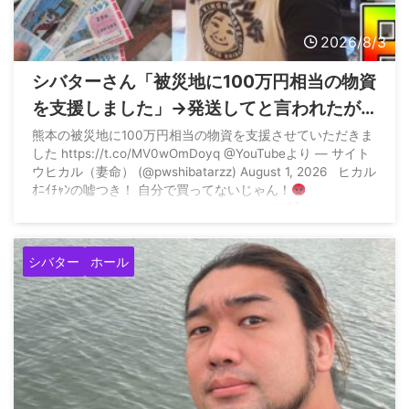
2026/8/3
シバターさん「被災地に100万円相当の物資
を支援しました」→発送してと言われたが
お金を支払うとは言っていないと暴露され
熊本の被災地に100万円相当の物資を支援させていただきま
した https://t.co/MV0wOmDoyq @YouTubeより — サイト
る
ウヒカル（妻命） (@pwshibatarzz) August 1, 2026 ヒカル
ｵﾆｲﾁｬﾝの嘘つき！ 自分で買ってないじゃん！
pic.twitter.com/Y56y0HvHfS — あすかに
(@asukani777) August 1, 2026 特に誰も傷つけてないかも
...
シバター
ホール