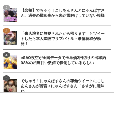
【悲報】でちゃう！こしあんさんとにゃんぱすさ
ん、過去の揉め事から未だ雪解けしていない模様
「来店演者に無視されたから帰ります」とツイー
トしたら本人降臨でリプバトル・事情聴取が勃
発！
eSAO夜空が全国データで玉単価2円切りの出率約
98%の相当甘い数値で稼働しているらしい
でちゃう！にゃんぱすさんの稼働ツイートにこし
あんさんが苦言→にゃんぱすさん「さすがに意味
わ...
覚醒てえんださん、声が出なくなり来店キャンセ
ルとしばらくは生配信をしないとのこと