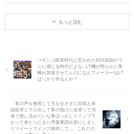
もっと読む
パチンコ暗黒時代と言われた65%規制がマ
シに感じる時代だよな…LT機が明らかに客
離れ加速させてんのになんでメーカーはLT
ばっかり作るんや？
「客の声を無視して玉を出さずに自我と承
認欲求と下心出して客の負けた金使って演
者で推し活みたいな事ばっかしてインプ下
がって来たらたまに専業軍団出禁にしまし
たツイートでインプ維持して…」これどの