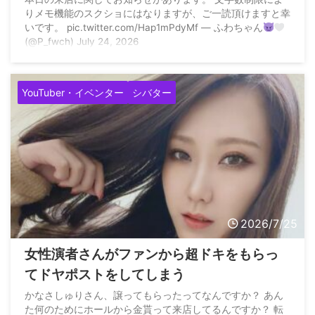
りメモ機能のスクショにはなりますが、ご一読頂けますと幸
いです。 pic.twitter.com/Hap1mPdyMf — ふわちゃん
(@P_fwch) July 24, 2026
YouTuber・イベンター
シバター
2026/7/25
女性演者さんがファンから超ドキをもらっ
てドヤポストをしてしまう
かなさしゅりさん、譲ってもらったってなんですか？ あん
た何のためにホールから金貰って来店してるんですか？ 転