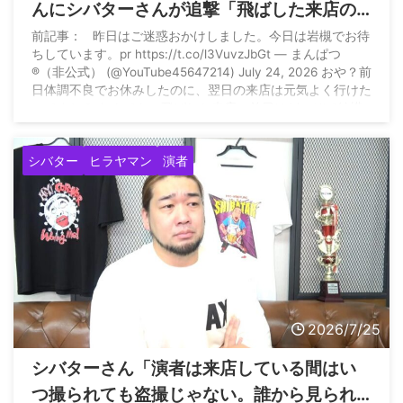
んにシバターさんが追撃「飛ばした来店の
前日はどこぞで結構呑んでたという噂は聞
前記事： 昨日はご迷惑おかけしました。今日は岩槻でお待
ちしています。pr https://t.co/l3VuvzJbGt — まんぱつ
いたのですが…1日で体調が完全回復して良
®️
（非公式） (@YouTube45647214) July 24, 2026 おや？前
かったですねぇ」
日体調不良でお休みしたのに、翌日の来店は元気よく行けた
のですね？ なんでも、飛ばした来店の前日はどこぞで結構
呑んでたという噂は聞いたのですが… 1日で体調が完全回復
して良かったですねぇ
ミカドさんにちゃんと謝りました
シバター
ヒラヤマン
演者
か？ 10 ...
2026/7/25
シバターさん「演者は来店している間はい
つ撮られても盗撮じゃない。誰から見られ