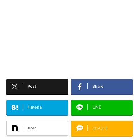
Post
Share
Hatena
LINE
note
コメント