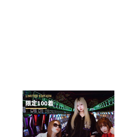
自称2000人並ばせる最強女演者だったぱち家の皆
セレナさんのXアカウントがプロフィール等を...
スマパチSAO公式Xアカウントさんが批判意見にす
ぐブロックすると話題に→スロパチれんじろう...
ガンダムSEEDクライマックスは東京喰種と比べて
覇権はなさそう…
回転体を狙い打ちする「SAOアリス打法」発案
者、パチSAO公式垢にブロックされる