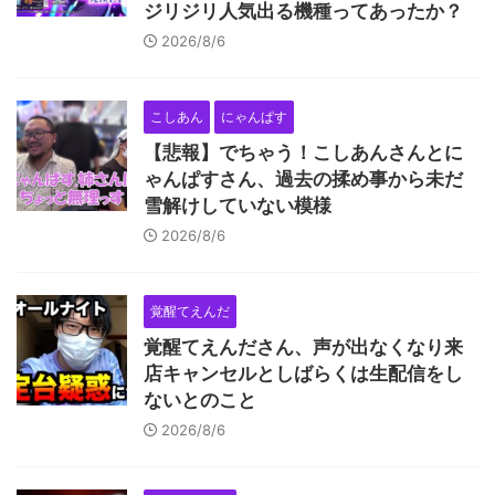
ジリジリ人気出る機種ってあったか？
2026/8/6
こしあん
にゃんぱす
【悲報】でちゃう！こしあんさんとに
ゃんぱすさん、過去の揉め事から未だ
雪解けしていない模様
2026/8/6
覚醒てえんだ
覚醒てえんださん、声が出なくなり来
店キャンセルとしばらくは生配信をし
ないとのこと
2026/8/6