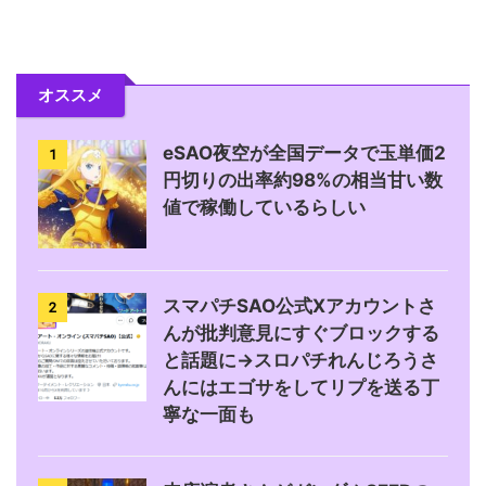
オススメ
eSAO夜空が全国データで玉単価2
1
円切りの出率約98%の相当甘い数
値で稼働しているらしい
スマパチSAO公式Xアカウントさ
2
んが批判意見にすぐブロックする
と話題に→スロパチれんじろうさ
んにはエゴサをしてリプを送る丁
寧な一面も