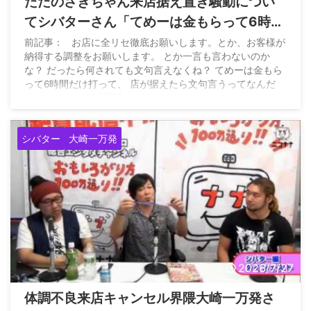
ただのさきちゃん来店据え置き騒動につい
てシバターさん「てめーは金もらって6時間
だけ打って、店が据えたら文句言うってな
前記事： お店に全リセ徹底お願いします。とか、お客様が
納得する調整をお願いします。 とか一言も言わないのか
んだよ。てめーの努力不足だろうが」
な？ だったら何されても文句言えなくね？ てめーは金もら
って6時間だけ打って、 店が据えたら文句言うってなんだ
よ。 てめーの努力不足だろうが。…
https://t.co/14VSNGyjjB — サイトウヒカル（妻命）
(@pwshibatarzz) July 27, 2026
シバター
大崎一万発
2026/7/27
体調不良来店キャンセル界隈大崎一万発さ