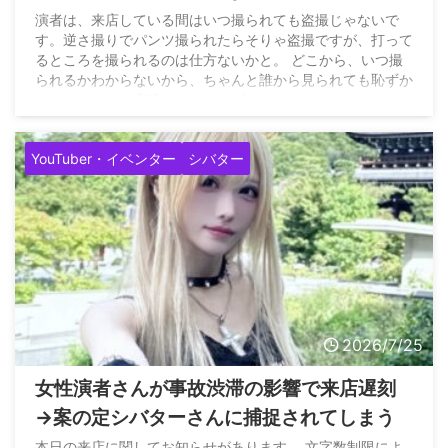
ても恥ずかしくないように実戦してないと
演者は、来店している間はいつ撮られても盗撮じゃないで
す。逆さ撮りでパンツ撮られたらそりゃ盗撮ですが、打って
ダメ」
るところを撮られるのは仕方ないかと。 どこから、いつ撮
られるかわからないから、ちゃんと誰から見られても恥ずか
しくないように実践してないとダメです。… — サイトウヒ
カル（妻命） (@pwshibatarzz) July 25, 2026 演者は、来店
している間はいつ撮られても盗撮じゃないです。逆さ撮りで
YouTuber・イベンター
シバター
パンツ撮られたらそりゃ盗撮ですが、打ってるところを撮ら
れるのは仕方ないかと。 どこから、いつ撮られる ...
2026/7/25
女性演者さんが事故渋滞の影響で来店遅刻
→案の定シバターさんに捕捉されてしまう
本日の来店に関してお知らせがあります。 文字数制限によ