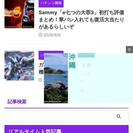
パチンコ機種
Sammy「e七つの大罪3」初打ち評価
まとめ！寒バレ入れても復活大当たり
があるらしいぞ
2026/8/6
close
パチンコ機種
ガンダムSEEDクライマックスは東京喰
種と比べて覇権はなさそう…
2026/8/6
記事検索
M
u
リアルタイム人気記事
t