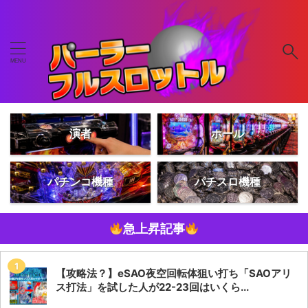
演者
ホール
パチンコ機種
パチスロ機種
急上昇記事
【攻略法？】eSAO夜空回転体狙い打ち「SAOアリ
ス打法」を試した人が22-23回はいくら...