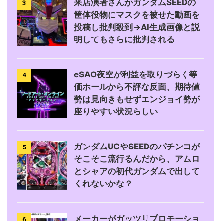
来店演者さんがガンダムSEEDの
3
筐体役物にマスクを被せた動画を
投稿し批判殺到→AI生成画像と説
明してもさらに批判される
eSAO夜空が利益を取りづらく等
4
価ホールから不評な反面、期待値
勢は見向きもせずエンジョイ勢が
座りやすい状況らしい
ガンダムUCやSEEDのパチンコが
5
そこそこ流行るんだから、アムロ
とシャアの初代ガンダムで出して
くれないかな？
メーカーがガッツリプロモーショ
6