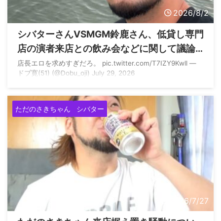
2026/8/2
シバターさんVSMGM鈴鹿さん、低貸し専門
店の演者来店との飲み会などに関して議論
する
店長エロを求めすぎだろ。 pic.twitter.com/T7IZY9Kwll —
ドブ寛(51) (@Dobu_oji) July 29, 2026
ただのさきちゃん
シバター
2026/7/27