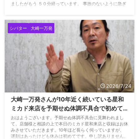
ましたがもう ５０分経っています。 事故のないように急ぎ
ます この度は申し訳ございません
https://t.co/SU5oF2sHLE pic.twitter.com/ggfeMXFKcq —
ソンマリ（業界一のフェアプレー演者） (@hatena100p)
シバター
大崎一万発
July 23, 2026
2026/7/24
大崎一万発さんが10年近く続いている星和
ミカド来店を予期せぬ体調不具合で初めて
休む→当然シバターさんが登場
おはようございます。予期せぬ体調不具合に見舞われまし
て、店舗様と相談の上で本日のミカド星和来店と収録はお休
みさせていただきます。10年ほど長らく伺っていますが、
遅刻はあったけども休みは初めてです。申し訳ありません。