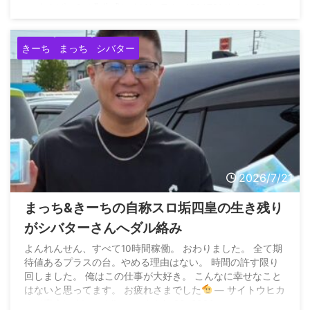
— まんぱつ®️（非公式） (@YouTube45647214) July 23,
2026
きーち
まっち
シバター
2026/7/21
まっち&きーちの自称スロ垢四皇の生き残り
がシバターさんへダル絡み
よんれんせん、すべて10時間稼働。 おわりました。 全て期
待値あるプラスの台。やめる理由はない。 時間の許す限り
回しました。 俺はこの仕事が大好き。 こんなに幸せなこと
はないと思ってます。 お疲れさまでした
— サイトウヒカ
ル（妻命） (@pwshibatarzz) July 20, 2026