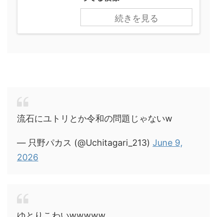
続きを見る
流石にユトリとか令和の問題じゃないw
— 只野パカス (@Uchitagari_213)
June 9,
2026
ゆとりこわいwwwww