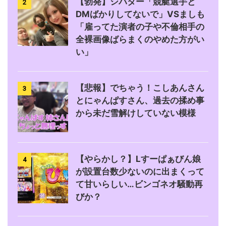
【勃発】シバター「競艇選手と
2
DMばかりしてないで」VSましも
「雇ってた演者の子や不倫相手の
全裸画像ばらまくのやめた方がい
い」
【悲報】でちゃう！こしあんさん
3
とにゃんぱすさん、過去の揉め事
から未だ雪解けしていない模様
【やらかし？】Lすーぱぁびん娘
4
が設置台数少ないのに出まくって
て甘いらしい…ビンゴネオ騒動再
びか？