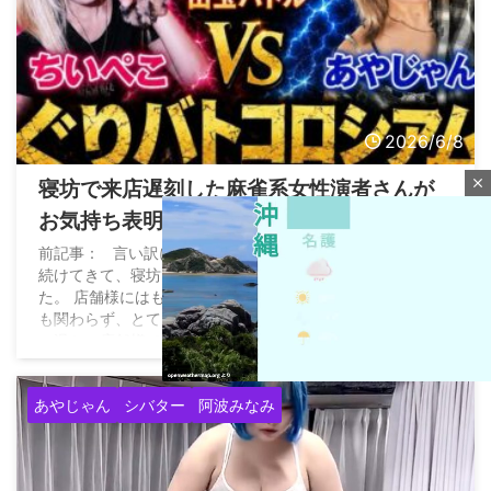
2026/6/8
close
寝坊で来店遅刻した麻雀系女性演者さんが
お気持ち表明「無関係の方から必要以上の
暴言を受けることに関しては正直理解がで
前記事： 言い訳になってしまいますが、演者を3年間ほど
続けてきて、寝坊で遅刻してしまったのは今回が初めてでし
きません。やっていることはいじめと同じ
た。 店舗様にはもちろん直接謝罪をしております。 それに
だと思います。」
も関わらず、とても優しく接してくださり、本当に素敵で心
の温かい店舗様で、涙が出そうになるほどでした。… — あ
やじゃん
(@AJ_0925) June 7, 2026
あやじゃん
シバター
阿波みなみ
M
u
t