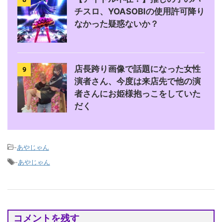
チスロ、YOASOBIの使用許可降り
なかった疑惑ないか？
店長跨り画像で話題になった女性
9
演者さん、今度は来店先で他の演
者さんにお姫様抱っこをしていた
だく
-
あやじゃん
-
あやじゃん
コメントを残す