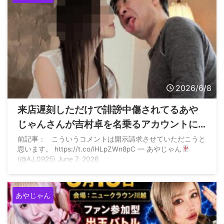
2026/6/8
来店遅刻しただけで誹謗中傷されてるあや
じゃんさんが吉村卓を名乗るアカウントに
対して開示請求を宣言！「◯ねば喜んで貰
前記事： こういうコメントは開示請求させていただこうと
思います。 https://t.co/lHLpZWn8pC — あやじゃん
えますか？」とBanされない程度の理性は保
(@AJ_0925) June 7, 2026
ってる模様
あやじゃん