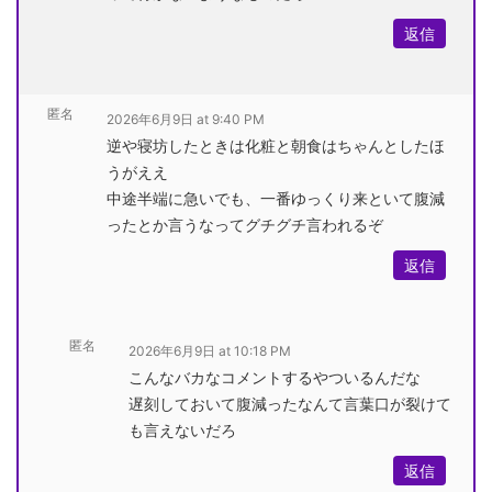
返信
匿名
2026年6月9日 at 9:40 PM
逆や寝坊したときは化粧と朝食はちゃんとしたほ
うがええ
中途半端に急いでも、一番ゆっくり来といて腹減
ったとか言うなってグチグチ言われるぞ
返信
匿名
2026年6月9日 at 10:18 PM
こんなバカなコメントするやついるんだな
遅刻しておいて腹減ったなんて言葉口が裂けて
も言えないだろ
返信