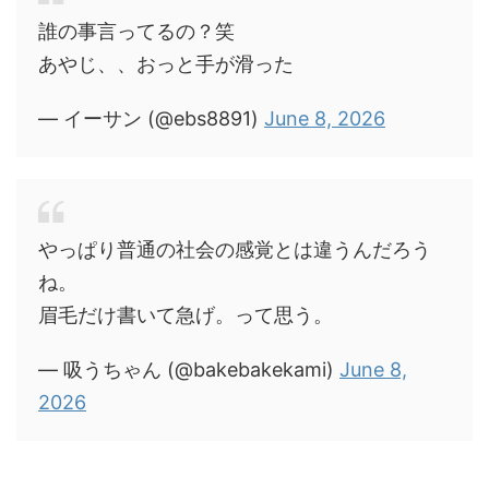
誰の事言ってるの？笑
あやじ、、おっと手が滑った
— イーサン (@ebs8891)
June 8, 2026
やっぱり普通の社会の感覚とは違うんだろう
ね。
眉毛だけ書いて急げ。って思う。
— 吸うちゃん (@bakebakekami)
June 8,
2026