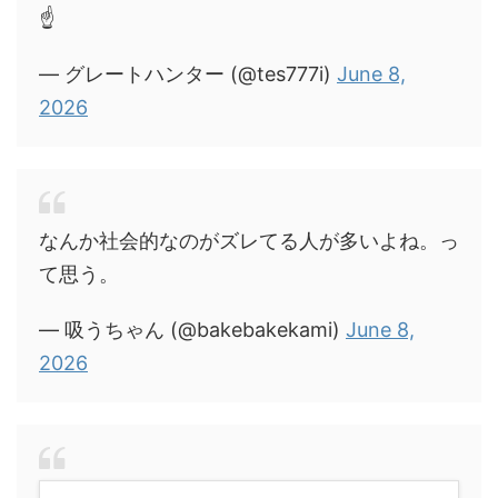
☝️
— グレートハンター (@tes777i)
June 8,
2026
なんか社会的なのがズレてる人が多いよね。っ
て思う。
— 吸うちゃん (@bakebakekami)
June 8,
2026