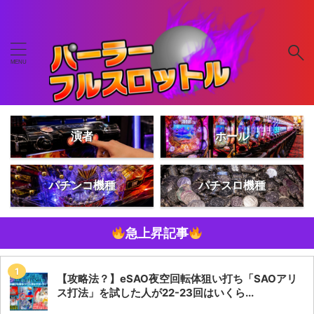
演者
ホール
パチンコ機種
パチスロ機種
急上昇記事
【攻略法？】eSAO夜空回転体狙い打ち「SAOアリ
ス打法」を試した人が22-23回はいくら...