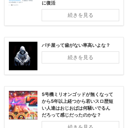
に復活
続きを見る
パチ屋って歯がない率高いよな？
続きを見る
5号機ミリオンゴッドが無くなって
から5年以上経つから若いスロ歴短
い人達はおじおばは何騒いでるん
だろって感じだったのかな？
続きを見る