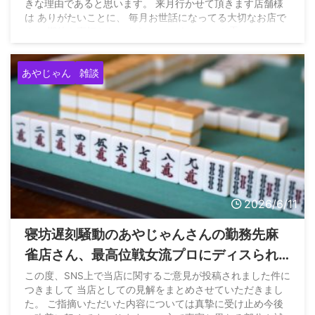
きな理由であると思います。 来月行かせて頂きます店舗様
は ありがたいことに、 毎月お世話になってる大切なお店で
す。 期待を裏切らないように… — あやじゃん
(@AJ_0925) June 19, 2026
あやじゃん
雑談
2026/6/11
寝坊遅刻騒動のあやじゃんさんの勤務先麻
雀店さん、最高位戦女流プロにディスられ
たとしてお気持ち表明をするも「インボイ
この度、SNS上で当店に関するご意見が投稿されました件に
つきまして 当店としての見解をまとめさせていただきまし
ス申請中で領収書を出せない」という一言
た。 ご指摘いただいた内容については真摯に受け止め今後