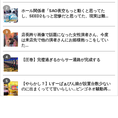
ホール関係者「SAO夜空もっと動くと思ってた
し、SEED2もっと悲惨だと思ってた、現実は難...
店長跨り画像で話題になった女性演者さん、今度
は来店先で他の演者さんにお姫様抱っこをしてい
た...
【圧巻】完璧過ぎるからサー通路が完成する
【やらかし？】Lすーぱぁびん娘が設置台数少ない
のに出まくってて甘いらしい…ビンゴネオ騒動再...
【勃発】シバター「競艇選手とDMばかりしてない
で」VSましも「雇ってた演者の子や不倫相手の...