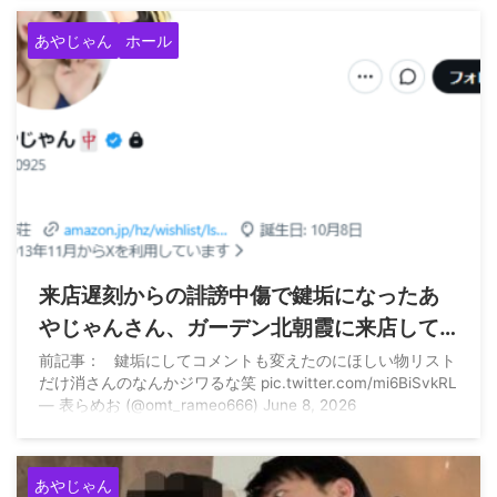
あやじゃん
ホール
2026/6/8
来店遅刻からの誹謗中傷で鍵垢になったあ
やじゃんさん、ガーデン北朝霞に来店して
「全体見て正直PRできる所はありませんで
前記事： 鍵垢にしてコメントも変えたのにほしい物リスト
だけ消さんのなんかジワるな笑 pic.twitter.com/mi6BiSvkRL
した。」という名言を残していた模様
— 表らめお (@omt_rameo666) June 8, 2026
あやじゃん