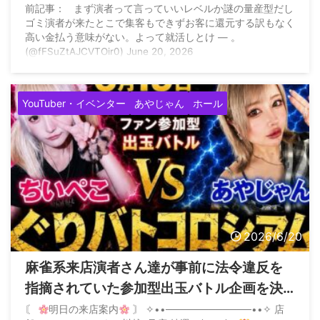
前記事： まず演者って言っていいレベルか謎の量産型だし
ゴミ演者が来たとこで集客もできずお客に還元する訳もなく
高い金払う意味がない。よって就活しとけ — 。
(@fFSuZtAJCVTOir0) June 20, 2026
YouTuber・イベンター
あやじゃん
ホール
2026/6/20
麻雀系来店演者さん達が事前に法令違反を
指摘されていた参加型出玉バトル企画を決
行して参加者に賞品を渡してしまう→警察
〘
明日の来店案内
〙 ✧••────────────••✧ 店