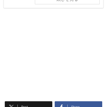
Post
Share