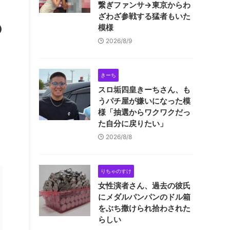
繋ぎファンサ→東京からわ
ざわざ参戦する猛者もいた
の
模様
2026/8/9
きーち
スロ垢四皇きーちさん、も
うパチ屋が嫌いになった模
様「抽選からワクワクだっ
た自分に戻りたい」
2026/8/8
りちゃのすけ
女性演者さん、過去の彼氏
にメダルパンパンのドル箱
をぶち撒けられ拾わされた
らしい