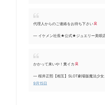
代理人からのご連絡をお待ち下さい
— イケメン社長★公式★ジュエリー美唄店 (@b
かかって来いや！糞イカ
— 桜井正熙【相互】SLOT劇場版魔法少女ま
9月15日