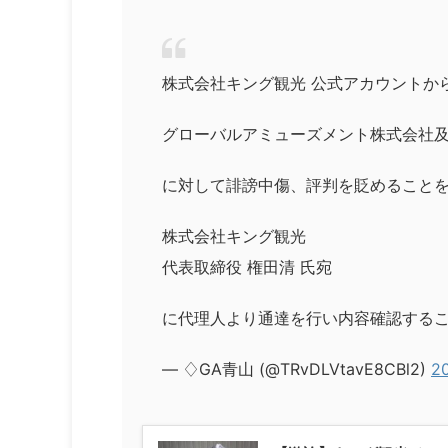
株式会社キング観光 公式アカウントか
グローバルアミューズメント株式会社及
に対して誹謗中傷、評判を貶めること
株式会社キング観光
代表取締役 権田清 氏宛
に代理人より通達を行い内容確認する
— ♢GA青山 (@TRvDLVtavE8CBl2)
2