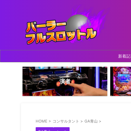
新着記
演者
HOME
>
コンサルタント
>
GA青山
>