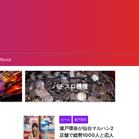
About
パチスロ機種
ホール
瀬戸環奈
瀬戸環奈が仙台マルハン2
店舗で総勢1000人と恋人