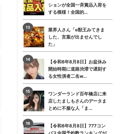
ションが全国一斉賞品入荷を
する模様！全国的...
業界人さん「e獣王みてきま
した、言葉が出ませんでし
た」
【令和8年8月8日】お盆休み
開始時期に道路渋滞で遅刻す
る女性演者二名w...
ワンダーランド百年橋店に来
店したましもさんのデータま
とめに不服な人「ま...
【令和8年8月8日】777コン
パス全国予約数ランキングが