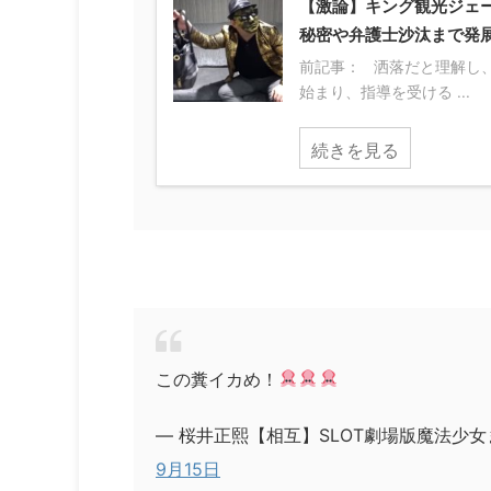
【激論】キング観光ジェー
秘密や弁護士沙汰まで発
前記事： 洒落だと理解し
始まり、指導を受ける ...
続きを見る
この糞イカめ！
— 桜井正熙【相互】SLOT劇場版魔法少女ま
9月15日