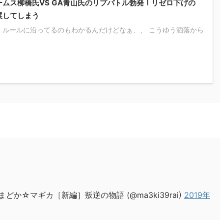
ムス柳橋氏VS GA青山氏のリプバトル勃発！リゼロ下げの
展してしまう
、ルールに沿ってるのもわかるんだけどなぁ、、 こうゆう洒落から
どか☆マギカ［新編］叛逆の物語 (@ma3ki39rai)
2019年