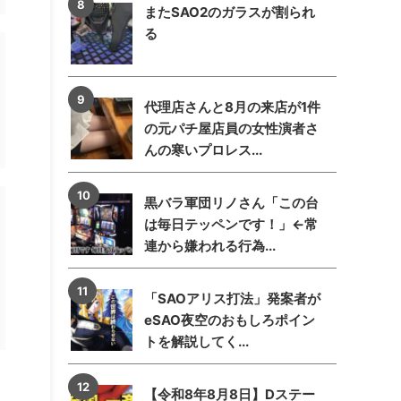
またSAO2のガラスが割られ
る
代理店さんと8月の来店が1件
の元パチ屋店員の女性演者さ
んの寒いプロレス...
黒バラ軍団リノさん「この台
は毎日テッペンです！」←常
連から嫌われる行為...
「SAOアリス打法」発案者が
eSAO夜空のおもしろポイン
トを解説してく...
【令和8年8月8日】Dステー