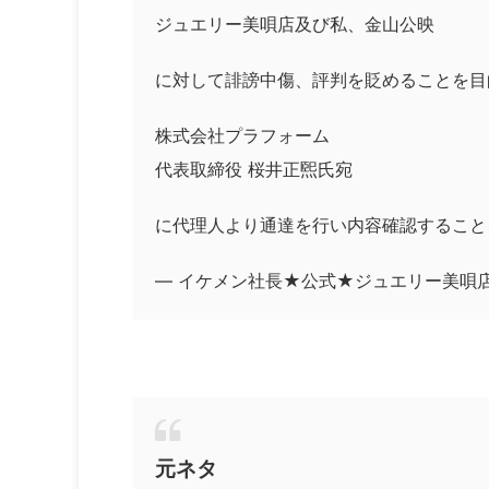
ジュエリー美唄店及び私、金山公映
に対して誹謗中傷、評判を貶めることを目
株式会社プラフォーム
代表取締役 桜井正煕氏宛
に代理人より通達を行い内容確認すること
— イケメン社長★公式★ジュエリー美唄店 (@b
元ネタ