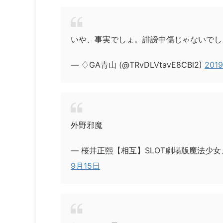
いや、事実でしょ。誹謗中傷じゃないでし
— ♢GA青山 (@TRvDLVtavE8CBl2)
201
外野邪魔
— 桜井正熙【相互】SLOT劇場版魔法少女ま
9月15日