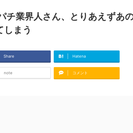
erパチ業界人さん、とりあえずあ
てしまう
Share
Hatena
note
コメント