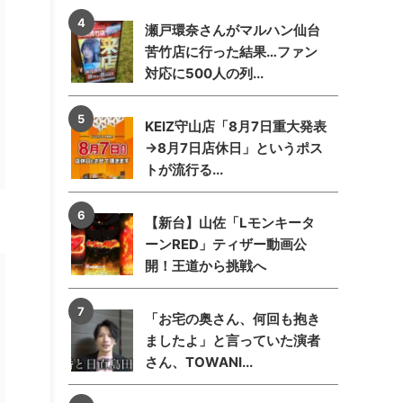
瀬戸環奈さんがマルハン仙台
苦竹店に行った結果…ファン
対応に500人の列...
KEIZ守山店「8月7日重大発表
→8月7日店休日」というポス
トが流行る...
【新台】山佐「Lモンキータ
ーンRED」ティザー動画公
開！王道から挑戦へ
「お宅の奥さん、何回も抱き
ましたよ」と言っていた演者
さん、TOWANI...