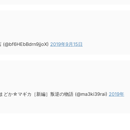
f6HEbBdrn9jjoX)
2019年9月15日
どか☆マギカ［新編］叛逆の物語 (@ma3ki39rai)
2019年