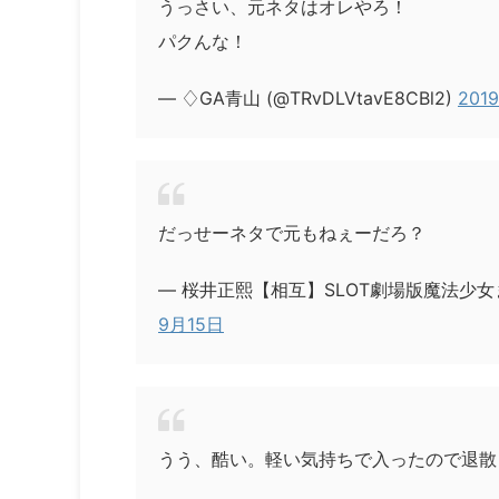
うっさい、元ネタはオレやろ！
パクんな！
— ♢GA青山 (@TRvDLVtavE8CBl2)
201
だっせーネタで元もねぇーだろ？
— 桜井正熙【相互】SLOT劇場版魔法少女ま
9月15日
うう、酷い。軽い気持ちで入ったので退散