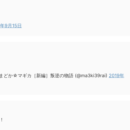
9年9月15日
どか☆マギカ［新編］叛逆の物語 (@ma3ki39rai)
2019年
！