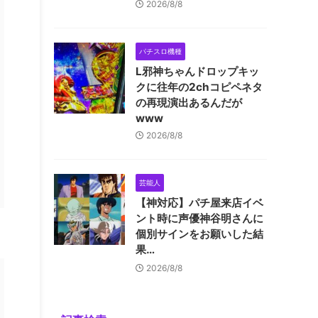
2026/8/8
パチスロ機種
L邪神ちゃんドロップキッ
クに往年の2chコピペネタ
の再現演出あるんだが
www
2026/8/8
芸能人
【神対応】パチ屋来店イベ
ント時に声優神谷明さんに
個別サインをお願いした結
果…
2026/8/8