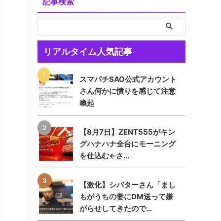
記事検索
リアルタイム人気記事
スマパチSAO公式アカウント
さん何かに憤りを感じて注意
喚起
【8月7日】ZENT555がキン
グハナハナ全台にモーニング
を仕込む←さ...
【激化】シバターさん「まし
もがうちの妻にDM送って嫌
がらせしてきたので...