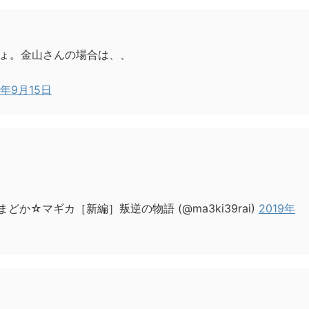
ょ。金山さんの場合は、、
9年9月15日
どか☆マギカ［新編］叛逆の物語 (@ma3ki39rai)
2019年