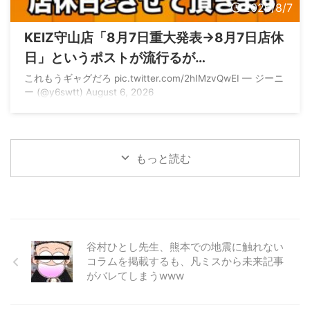
2026/8/7
KEIZ守山店「8月7日重大発表→8月7日店休
日」というポストが流行るが…
これもうギャグだろ pic.twitter.com/2hIMzvQwEI — ジーニ
ー (@y6swtt) August 6, 2026
もっと読む
谷村ひとし先生、熊本での地震に触れない
コラムを掲載するも、凡ミスから未来記事
がバレてしまうwww