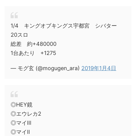
1/4 キングオブキングス宇都宮 シバター
20スロ
総差 約+480000
1台あたり +1275
— モグ玄 (@mogugen_ara)
2019年1月4日
◎HEY鏡
◎エウレカ2
◎マイⅢ
◎マイⅡ