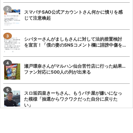
スマパチSAO公式アカウントさん何かに憤りを感
じて注意喚起
シバターさんがましもさんに対して法的措置検討
を宣言！「僕の妻のSNSコメント欄に誹謗中傷を...
瀬戸環奈さんがマルハン仙台苦竹店に行った結果…
ファン対応に500人の列が出来る
スロ垢四皇きーちさん、もうパチ屋が嫌いになっ
た模様「抽選からワクワクだった自分に戻りた
い」
【激化】シバターさん「ましもがうちの妻にDM送
って嫌がらせしてきたので、仲良ししてる競艇選...