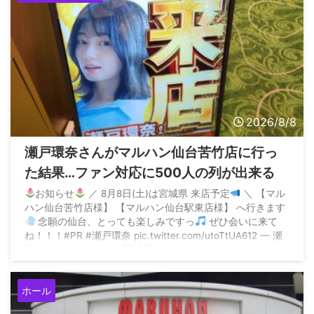
2026/8/8
瀬戸環奈さんがマルハン仙台苦竹店に行っ
た結果…ファン対応に500人の列が出来る
お知らせ
／ 8月8日(土)は宮城県 来店予定
＼ 【マル
ハン仙台苦竹店様】 【マルハン仙台駅東店様】 へ行きます
念願の仙台、とっても楽しみですっ
ぜひ会いに来て
ね！！！#PR #瀬戸環奈 pic.twitter.com/utoTtUA612 — 瀬
戸 環奈 Kanna seto
(@kanna_seto0510) August
6, 2026 ...
ホール