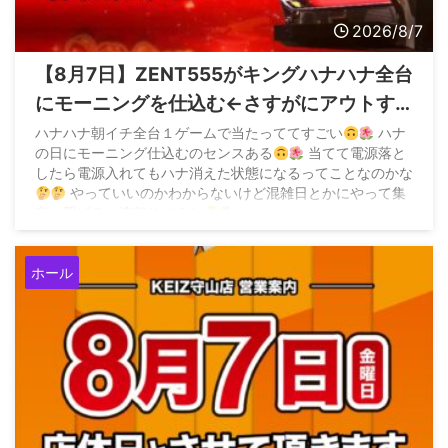
2026/8/7
【8月7日】ZENT555がキングハナハナ全台
にモーニングを仕込む←さすがにアウトす
ぎてお咎めなしなら加速すると危惧する声
ハナハナ朝イチ全台１ゲームで当たっててすごい
ハナ
の日にモーニング仕込むのセンスある
当てて電源落と
も
したら電源入れてもハナ消えた状態になるってことなのかな
やっていいのかわからないけど混雑日とかにやって集
客に繋げるの流行りそうな
pic.twitter.com/BIOzCoq0lc — 味噌
(@z3QM2EHwjP94458) August 7, 2026 &n ...
ホール