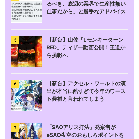
るべき、底辺の業界で生産性無い
仕事だから」と勝手なアドバイス
【新台】山佐「Lモンキーターン
5
RED」ティザー動画公開！王道か
ら挑戦へ
【新台】アクセル・ワールドの演
6
出が本当に酷すぎて今年のワース
ト候補と言われてしまう
「SAOアリス打法」発案者が
7
eSAO夜空のおもしろポイントを