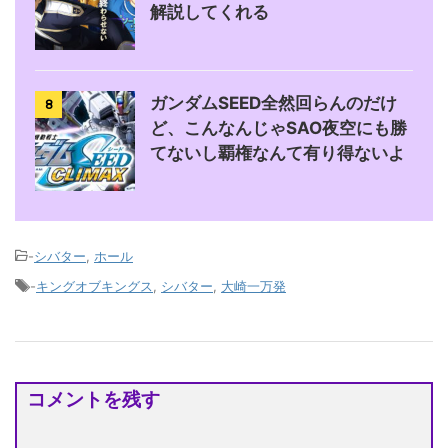
解説してくれる
ガンダムSEED全然回らんのだけ
8
ど、こんなんじゃSAO夜空にも勝
てないし覇権なんて有り得ないよ
-
シバター
,
ホール
-
キングオブキングス
,
シバター
,
大崎一万発
コメントを残す