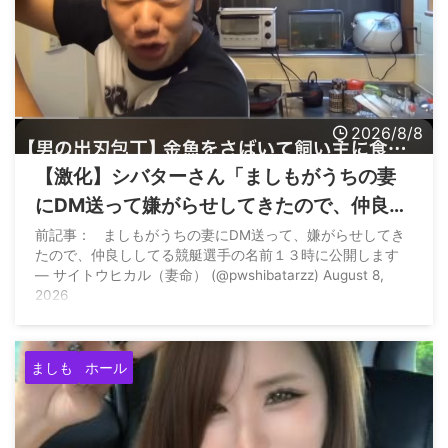
2026/8/8
【激化】シバターさん「ましもがうちの妻
にDM送って嫌がらせしてきたので、仲良し
してる競艇選手を公開します」→結局公表
前記事： ましもがうちの妻にDM送って、嫌がらせしてき
たので、仲良ししてる競艇選手の名前１３時に公開します
せず「やつがそういう人間だと言うのを皆
— サイトウヒカル（妻命） (@pwshibatarzz) August 8,
さんどうぞ認識してください」
2026
ましも
ホール