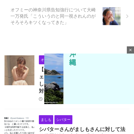
オフミーの神奈川県告知強行について大崎
一万発氏「こういうのと同一視されんのが
そろそろキツくなってきた」
close
オモダミンC
フェアリン
【爆音すぎて滅】オモダミンCさん、フ
ェアリンさんの過去の炎上事案を懐古
してポストし、フェアリンさんそれに
対して反論しつつも謝罪
2026/8/9
ましも
シバター
M
u
シバターさんがましもさんに対して法
t