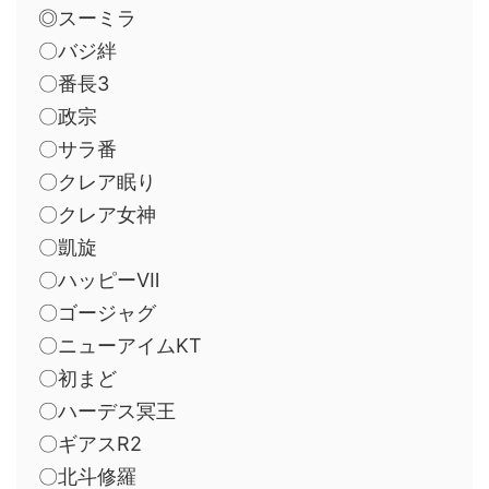
◎スーミラ
〇バジ絆
〇番長3
〇政宗
〇サラ番
〇クレア眠り
〇クレア女神
〇凱旋
〇ハッピーVⅡ
〇ゴージャグ
〇ニューアイムKT
〇初まど
〇ハーデス冥王
〇ギアスR2
〇北斗修羅