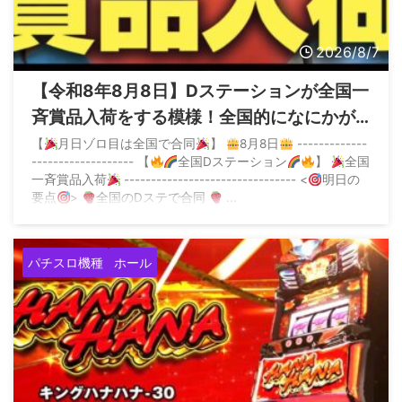
2026/8/7
【令和8年8月8日】Dステーションが全国一
斉賞品入荷をする模様！全国的になにかが
起こる？
【
月日ゾロ目は全国で合同
】
8月8日
-------------
------------------- 【
全国Dステーション
】
全国
一斉賞品入荷
-------------------------------- <
明日の
要点
>
全国のDステで合同
...
パチスロ機種
ホール