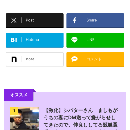
Post
Share
Hatena
LINE
note
コメント
オススメ
【激化】シバターさん「ましもが
1
うちの妻にDM送って嫌がらせし
てきたので、仲良ししてる競艇選