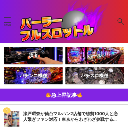
演者
ホール
パチンコ機種
パチスロ機種
急上昇記事
瀬戸環奈が仙台マルハン2店舗で総勢1000人と恋
人繋ぎファン対応！東京からわざわざ参戦する...