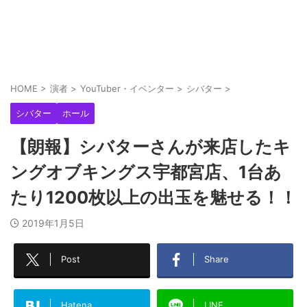
HOME
>
演者
>
YouTuber・イベンター
>
シバター
>
シバター
ホール
【朗報】シバターさんが来店したキ
ングオブキングス宇都宮店、1台あ
たり1200枚以上の出玉を魅せる！！
2019年1月5日
Post
Share
Hatena
LINE