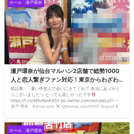
ホール
瀬戸環奈
2026/8/9
瀬戸環奈が仙台マルハン2店舗で総勢1000
人と恋人繋ぎファン対応！東京からわざわ
ざ参戦する猛者もいた模様
前記事： 暑い中並んで会いにきてくれて 本当にありがと
うございましたっ とっても楽しかったです
https://t.co/M5oRpxKX5V pic.twitter.com/wdvjdaLp21 —
瀬戸 環奈 Kanna seto
(@kanna_seto0510) August 8,
2026
ホール
瀬戸環奈