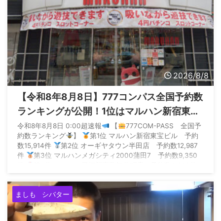
2026/8/8
【令和8年8月8日】777コンパス全国予約数
ランキングが公開！1位はマルハン新宿東宝
の1.5万件
令和8年8月8日 0:00超速報
【
777COM-PASS 全国予
約数ランキング
】
第1位 マルハン新宿東宝ビル 予約
数15,914件
第2位 オーギヤタウン半田店 予約数12,987
件
第3位 マルハンメガシティ2000蒲田7 予約数9,350
件
第4位 エスパス日拓新宿歌舞伎町店 予約数6,360件
第5位 SUPER… — P ...
ましも
シバター