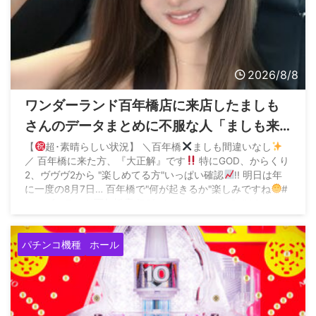
2026/8/8
ワンダーランド百年橋店に来店したましも
さんのデータまとめに不服な人「ましも来
店百年橋ほぼ毎回抜いてるやん、そんなん
【
超･素晴らしい状況】 ＼百年橋
ましも間違いなし
／ 百年橋に来た方、『大正解』です
特にGOD、からくり
ならマイホに来ないでください」
2、ヴヴヴ2から "楽しめてる方"いっぱい確認
!! 明日は年
に一度の8月7日… 百年橋で"何が起きるか"楽しみですね
#
ワンダーランド百年橋店 [PR] pic.twitter.com/CujUl8vJ1e
— ましも
 ...
パチンコ機種
ホール