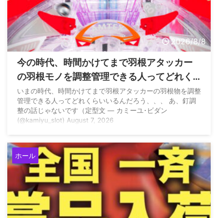
2026/8/8
今の時代、時間かけてまで羽根アタッカー
の羽根モノを調整管理できる人ってどれく
らいいるの？
いまの時代、時間かけてまで羽根アタッカーの羽根物を調整
管理できる人ってどれくらいいるんだろう、、、 あ、釘調
整の話じゃないです（定型文 — カミーユ･ビダン
(@kamiyu_slot) August 7, 2026
ホール