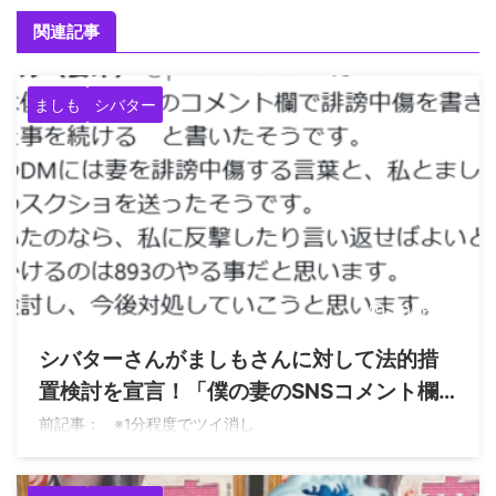
関連記事
ましも
シバター
2026/8/9
シバターさんがましもさんに対して法的措
置検討を宣言！「僕の妻のSNSコメント欄
に誹謗中傷を書き、DMを読まないならこう
前記事： ※1分程度でツイ消し
いった事を続けると書いたそうです」