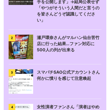
手を公開します」→結局公表せず
「やつがそういう人間だと言うの
を皆さんどうぞ認識してくださ
い」
瀬戸環奈さんがマルハン仙台苦竹
2
店に行った結果…ファン対応に
500人の列が出来る
スマパチSAO公式アカウントさん
3
何かに憤りを感じて注意喚起
女性演者ファンさん「演者はやめ
4