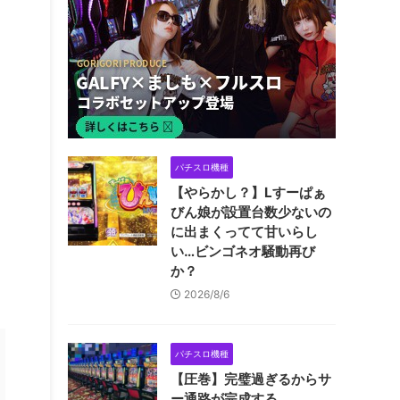
パチスロ機種
【やらかし？】Lすーぱぁ
びん娘が設置台数少ないの
に出まくってて甘いらし
い…ビンゴネオ騒動再び
か？
2026/8/6
パチスロ機種
【圧巻】完璧過ぎるからサ
ー通路が完成する