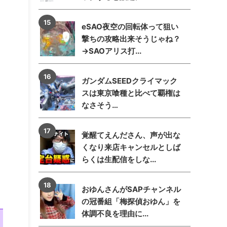
eSAO夜空の回転体って狙い
撃ちの攻略出来そうじゃね？
→SAOアリス打...
ガンダムSEEDクライマック
スは東京喰種と比べて覇権は
なさそう…
覚醒てえんださん、声が出な
くなり来店キャンセルとしば
らくは生配信をしな...
おゆんさんがSAPチャンネル
の冠番組「梅探偵おゆん」を
体調不良を理由に...