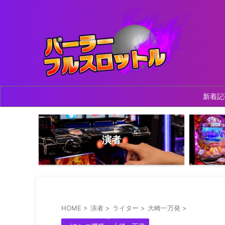
新着記
演者
HOME
>
演者
>
ライター
>
大崎一万発
>