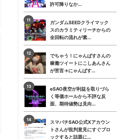
許可降りなか...
ガンダムSEEDクライマック
スのカラミティリーチからの
全回転の流れが素...
でちゃう！にゃんぱすさんの
稼働ツイートにこしあんさん
が苦言→にゃんぱす...
eSAO夜空が利益を取りづら
く等価ホールから不評な反
面、期待値勢は見向...
スマパチSAO公式Xアカウン
トさんが批判意見にすぐブロ
ックすると話題に...