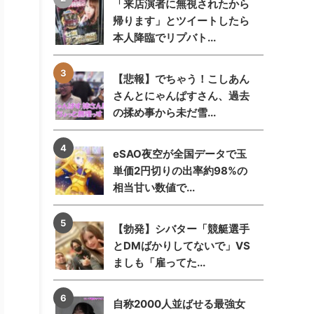
「来店演者に無視されたから
帰ります」とツイートしたら
本人降臨でリプバト...
【悲報】でちゃう！こしあん
さんとにゃんぱすさん、過去
の揉め事から未だ雪...
eSAO夜空が全国データで玉
単価2円切りの出率約98%の
相当甘い数値で...
【勃発】シバター「競艇選手
とDMばかりしてないで」VS
ましも「雇ってた...
自称2000人並ばせる最強女