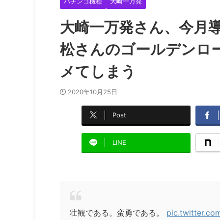
パチンコ機種
大崎一万発
大崎一万発さん、今月
松さんのゴールデンロ
メてしまう
2020年10月25日
Post
LINE
壮観である。蛮勇である。
pic.twitter.