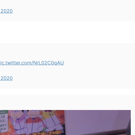
 2020
ic.twitter.com/NrL02C0qAU
 2020