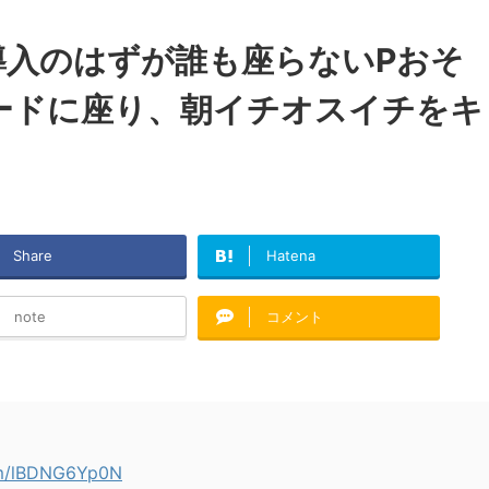
導入のはずが誰も座らないPおそ
ードに座り、朝イチオスイチをキ
Share
Hatena
note
コメント
com/lBDNG6Yp0N