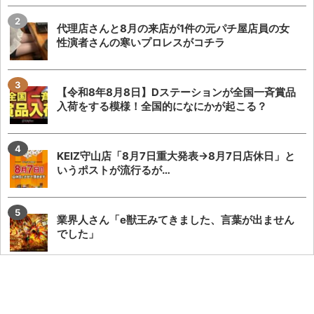
代理店さんと8月の来店が1件の元パチ屋店員の女
性演者さんの寒いプロレスがコチラ
【令和8年8月8日】Dステーションが全国一斉賞品
入荷をする模様！全国的になにかが起こる？
KEIZ守山店「8月7日重大発表→8月7日店休日」と
いうポストが流行るが…
業界人さん「e獣王みてきました、言葉が出ません
でした」
またSAO2のガラスが割られる