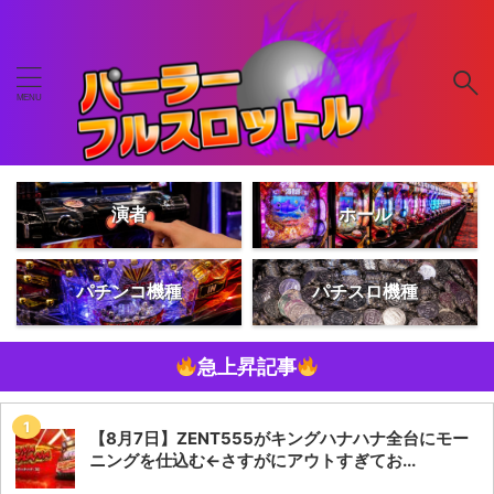
演者
ホール
パチンコ機種
パチスロ機種
急上昇記事
【8月7日】ZENT555がキングハナハナ全台にモー
ニングを仕込む←さすがにアウトすぎてお...