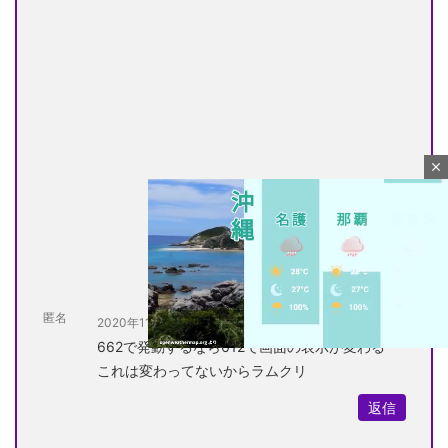
close
匿名
2020年11月17日 at 3:57 AM
662で発動するなら612で画面の表示が変わる
これは変わってないからラムクリ
M
返信
u
t