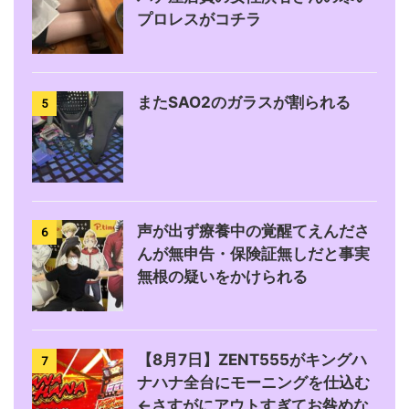
プロレスがコチラ
またSAO2のガラスが割られる
5
声が出ず療養中の覚醒てえんださ
6
んが無申告・保険証無しだと事実
無根の疑いをかけられる
【8月7日】ZENT555がキングハ
7
ナハナ全台にモーニングを仕込む
←さすがにアウトすぎてお咎めな