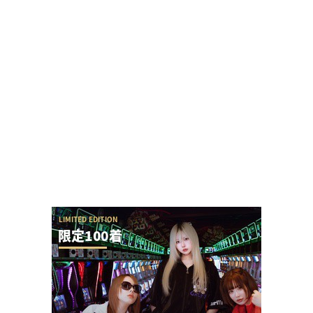
【神ファンサ】瀬戸環奈さんが8月8日のマルハン
仙台駅東店・仙台苦竹店予定になるだけで話題沸...
今の時代、時間かけてまで羽根アタッカーの羽根
モノを調整管理できる人ってどれくらいいるの？
稼働貢献1週の遊技機開発者は全員名前顔写真付き
で謝罪文を業界紙に掲載してもいいと思う
パチンコ実況配信者が自分のミスでSEEDの上位LT
をパンクさせてしまう