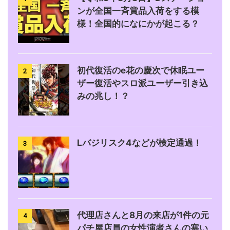
ンが全国一斉賞品入荷をする模
様！全国的になにかが起こる？
初代復活のe花の慶次で休眠ユー
2
ザー復活やスロ派ユーザー引き込
みの兆し！？
Lバジリスク4などが検定通過！
3
代理店さんと8月の来店が1件の元
4
パチ屋店員の女性演者さんの寒い