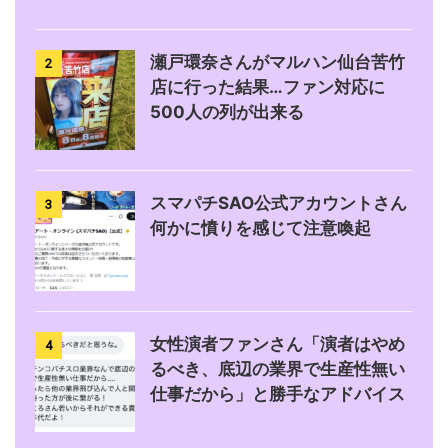
瀬戸環奈さんがマルハン仙台苦竹
2
店に行った結果…ファン対応に
500人の列が出来る
スマパチSAO公式アカウントさん
3
何かに憤りを感じて注意喚起
女性演者ファンさん「演者はやめ
4
るべき、底辺の業界で生産性無い
仕事だから」と勝手なアドバイス