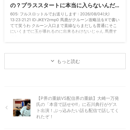
の？プラススタートに本当に入らないんだ
が
605: フルスロットルでお送りします : 2026/08/04(火)
13:23:21.21 ID:JKEY2rmp0 馬鹿がクルーン攻略法をXで書い
てて笑うわ クルーン入口まで直線ならまだしも普通にそこ
にいくまでに玉が暴れるのに出来るわけないじゃん 馬鹿す
ぎる
もっと読む
【P界の重鎮VS配信界の重鎮】大崎一万発
氏の「本音で話せや!!」に石川典行がゲス
ト出演！ぶっ込みたい話も配信で話してく
れたぞ！