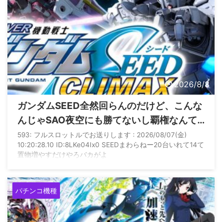
2026/8/8
ガンダムSEED全然回らんのだけど、こんな
んじゃSAO夜空にも勝てないし覇権なんて
有り得ないよ
593: フルスロットルでお送りします : 2026/08/07(金)
10:20:28.10 ID:8LKe04Ix0 SEEDまわらねー20台いれて14て
置物増やすだけやろバカがよ
パチンコ機種