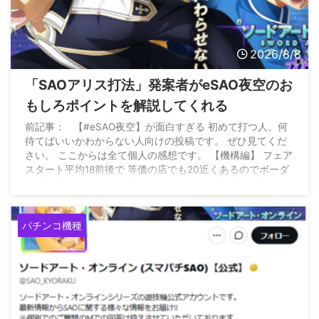
2026/8/8
「SAOアリス打法」発案者がeSAO夜空のお
もしろポイントを解説してくれる
前記事： 【#eSAO夜空】が面白すぎる 初めて打つ人。何
待てばいいかわからない人向けの投稿です。 ぜひ見てくだ
さい。 ここからは全て個人の感想です。 【機構編】 フェア
スタート平均18前後で 等価の店でも20近くあるのでボーダ
ー近く回ります。 他の機種が打てないほど快適です笑… —
弦 (@kaz0108_k) August 7, 2026
パチンコ機種