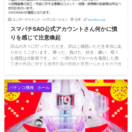
2026/8/8
スマパチSAO公式アカウントさん何かに憤
りを感じて注意喚起
沢山の方々に打っていただき、沢山ご感想いただき本当にあ
りがとうございます。 勝った、負けた、好き、嫌い、様々
な感想は大歓迎です。 が、一部の方でルールを逸脱した第
三者や作品に対する迷惑行為の投稿が見受けられますので改
めてご注意いただけますと幸いです。
pic.twitter.com/0hOqz8MEUA — ソードアート・オンライ
ン (スマパチSAO)【公式】 (@SAO_KYORAKU) August 7,
パチンコ機種
ホール
2026