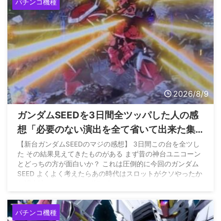
パチンコ機種
2026/8/9
ガンダムSEEDを3日間全ツッパした人の感
想「必要のない演出を全て省いて出来た集
大成の台って感じ」
【新台ガンダムSEEDのマジの感想】 3日間この台を全ツし
た その結果見えてきたものがある まず昔の神台ユニコーン
とどっちの方が面白いか？ これは圧倒的に今回のガンダム
SEED よくよく考えたらあの時代はスロットがクソやったか
ら消去法でユニコーンが打たれてただけ…
pic.twitter.com/Y6hQlsrEFo — 極限パチンコチャンネル
(@Kyokupachi) August 7, 2026
パチンコ機種