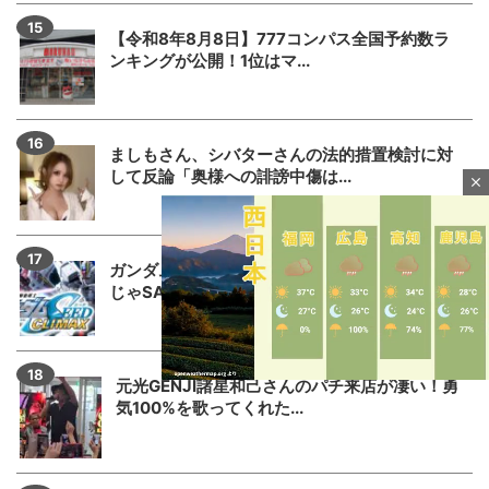
【令和8年8月8日】777コンパス全国予約数ラ
ンキングが公開！1位はマ...
ましもさん、シバターさんの法的措置検討に対
して反論「奥様への誹謗中傷は...
close
ガンダムSEED全然回らんのだけど、こんなん
じゃSAO夜空にも勝てない...
元光GENJI諸星和己さんのパチ来店が凄い！勇
気100%を歌ってくれた...
M
u
t