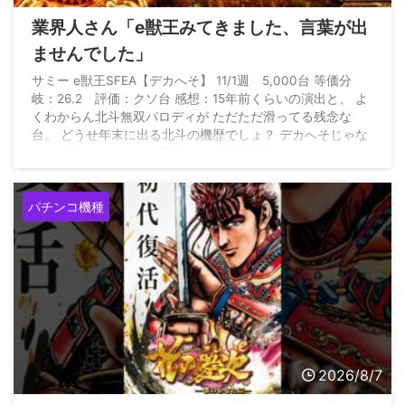
業界人さん「e獣王みてきました、言葉が出
ませんでした」
サミー e獣王SFEA【デカへそ】 11/1週 5,000台 等価分
岐：26.2 評価：クソ台 感想：15年前くらいの演出と、 よ
くわからん北斗無双パロディが ただただ滑ってる残念な
台。 どうせ年末に出る北斗の機歴でしょ？ デカへそじゃな
ければワーストクソ台筆頭。 — 現役設定師 (@genn_eki)
August 6, 2026
パチンコ機種
2026/8/7