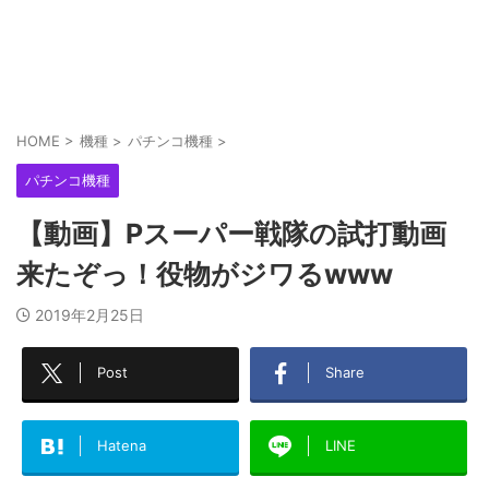
HOME
>
機種
>
パチンコ機種
>
パチンコ機種
【動画】Pスーパー戦隊の試打動画
来たぞっ！役物がジワるwww
2019年2月25日
Post
Share
Hatena
LINE