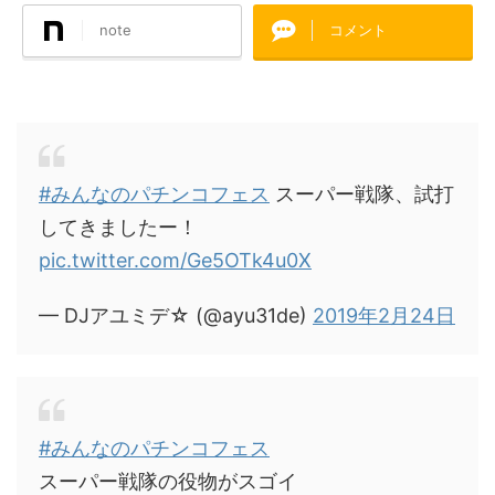
note
コメント
#みんなのパチンコフェス
スーパー戦隊、試打
してきましたー！
pic.twitter.com/Ge5OTk4u0X
— DJアユミデ☆ (@ayu31de)
2019年2月24日
#みんなのパチンコフェス
スーパー戦隊の役物がスゴイ