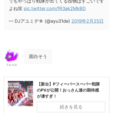
でもやっぱり戦隊が出てくる役物はすごいです
よね笑
pic.twitter.com/fR3ak2MkBD
— DJアユミデ☆ (@ayu31de)
2019年2月25日
面白そう
フルスロ
【新台】Pフィーバースーパー戦隊
のPVが公開！おっさん達の期待感
が凄すぎ！
続きを見る