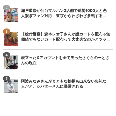
瀬戸環奈が仙台マルハン2店舗で総勢1000人と恋
人繋ぎファン対応！東京からわざわざ参戦する...
【総付警察】森本レオ子さんが謎カードを配布→無
価値でもないカード配布って大丈夫なのかとツッ...
表立ったXアカウントを全て失ったさくらのーとさ
んの現在
阿波みなみさんがまともな挨拶も出来ない失礼な
人だと、シバターさんに暴露される
Dステが全国一斉賞品入荷をした8月8日の結果
が、先バレを防ぐ目的でオープン時間ごとに全台
対...