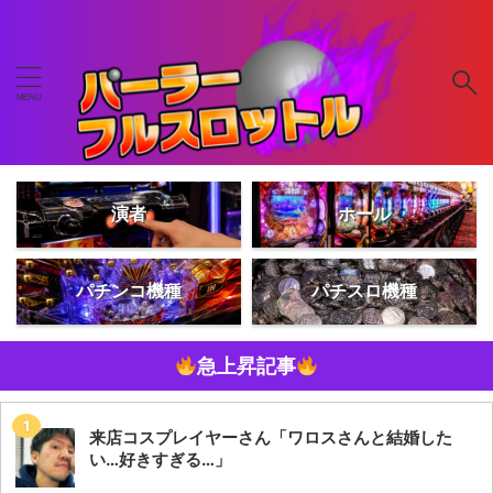
演者
ホール
パチンコ機種
パチスロ機種
急上昇記事
来店コスプレイヤーさん「ワロスさんと結婚した
い…好きすぎる…」