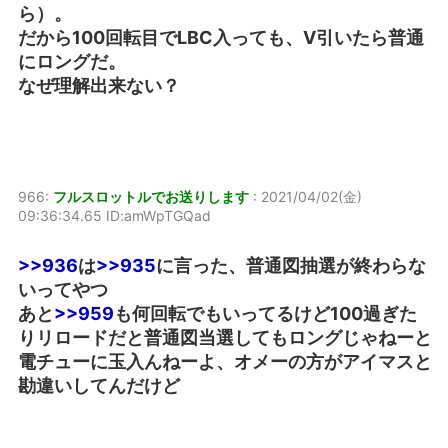
ら）。
だから100回転目でLBC入っても、V引いたら普通
にロングだ。
なぜ理解出来ない？
966:
フルスロットルでお送りします
:
2021/04/02(金)
09:36:34.65 ID:amWpTGQad
>>936
は
>>935
に言った、普通図抽選が終わらな
いってやつ
あと
>>959
も何回転でもいってるけど100過ぎた
りリロードだと普通図当選してもロングじゃねーと
電チューに玉入んねーよ、オメーの方がアイマスと
勘違いしてんだけど