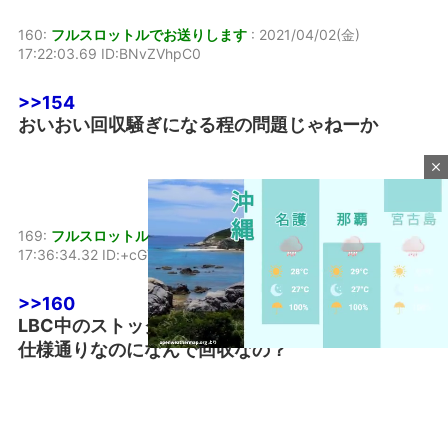
160:
フルスロットルでお送りします
:
2021/04/02(金)
17:22:03.69 ID:BNvZVhpC0
>>154
おいおい回収騒ぎになる程の問題じゃねーか
close
169:
フルスロットルでお送りします
:
2021/04/02(金)
17:36:34.32 ID:+cGVMlLOp
>>160
LBC中のストック率は100以降ショートでも40%で
仕様通りなのになんで回収なの？
M
u
t