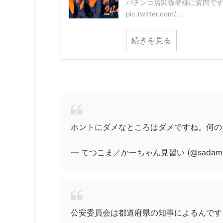
パチンコ店関係者様に質問です
pic.twitter.com/ ...
続きを見る
ホントにダメなところはダメですね。何の
— てつこま／かーちゃん見習い (@sadamito
公安委員会は都道府県の知事によるんですよ(