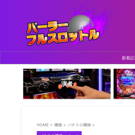
新着記
演者
HOME
>
機種
>
パチスロ機種
>