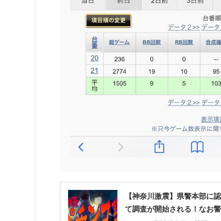
【神奈川激震】県警本部に認
て調査が開始される！なお警