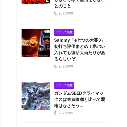
とのこと
2026/8/6
パチンコ機種
Sammy「e七つの大罪3」
初打ち評価まとめ！寒バレ
入れても復活大当たりがあ
るらしいぞ
2026/8/6
パチンコ機種
ガンダムSEEDクライマッ
クスは東京喰種と比べて覇
権はなさそう…
2026/8/6