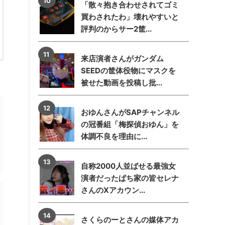
「散々抱き合わせされてゴミ
買わされたわ」壊れやすいと
評判のからサー2筐...
来店演者さんがガンダム
SEEDの筐体役物にマスクを
被せた動画を投稿し批...
おゆんさんがSAPチャンネル
の冠番組「梅探偵おゆん」を
体調不良を理由に...
自称2000人並ばせる最強女
演者だったぱち家の皆セレナ
さんのXアカウン...
さくらのーとさんの媒体アカ