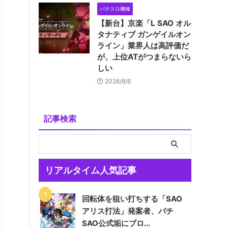
パチスロ機種
【新台】京楽「L SAO オル
タナティブ ガンゲイルオン
ライン」業界人は高評価だ
が、上位ATがつまらないら
しい
2026/8/6
記事検索
リアルタイム人気記事
回転体を狙い打ちする「SAO
アリス打法」発案者、パチ
SAO公式垢にブロ...