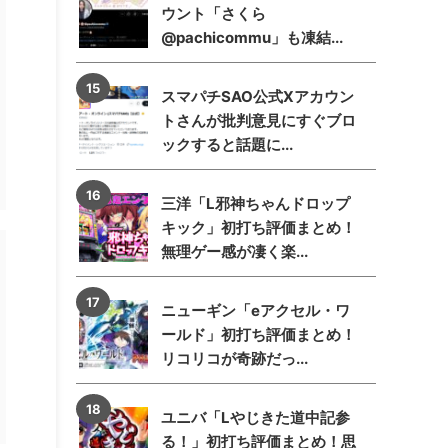
ウント「さくら
@pachicommu」も凍結...
スマパチSAO公式Xアカウン
トさんが批判意見にすぐブロ
ックすると話題に...
三洋「L邪神ちゃんドロップ
キック」初打ち評価まとめ！
無理ゲー感が凄く楽...
ニューギン「eアクセル・ワ
ールド」初打ち評価まとめ！
リコリコが奇跡だっ...
ユニバ「Lやじきた道中記参
る！」初打ち評価まとめ！思