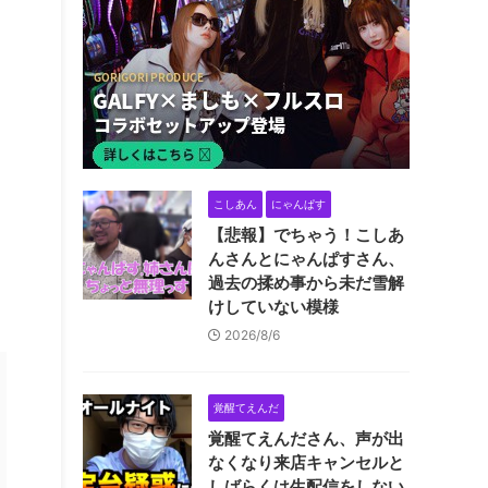
こしあん
にゃんぱす
【悲報】でちゃう！こしあ
んさんとにゃんぱすさん、
過去の揉め事から未だ雪解
けしていない模様
2026/8/6
覚醒てえんだ
覚醒てえんださん、声が出
なくなり来店キャンセルと
しばらくは生配信をしない