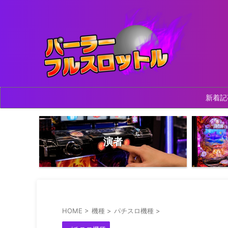
新着記
演者
HOME
>
機種
>
パチスロ機種
>