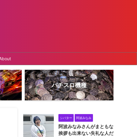
About
パチスロ機種
シバター
阿波みなみ
阿波みなみさんがまともな
挨拶も出来ない失礼な人だ