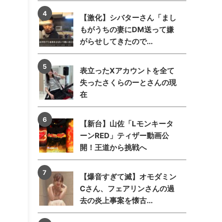
【激化】シバターさん「まし
もがうちの妻にDM送って嫌
がらせしてきたので...
表立ったXアカウントを全て
失ったさくらのーとさんの現
在
【新台】山佐「Lモンキータ
ーンRED」ティザー動画公
開！王道から挑戦へ
【爆音すぎて滅】オモダミン
Cさん、フェアリンさんの過
去の炎上事案を懐古...