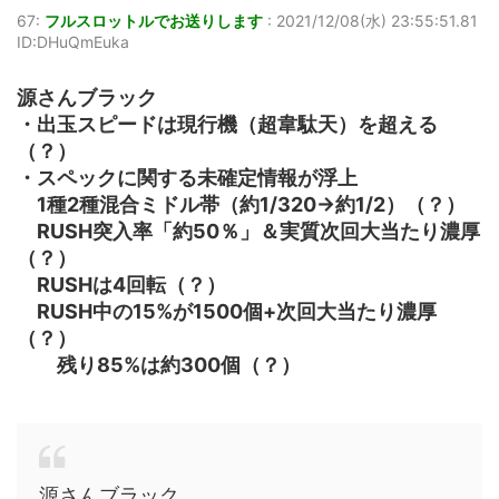
67:
フルスロットルでお送りします
:
2021/12/08(水) 23:55:51.81
ID:DHuQmEuka
源さんブラック
・出玉スピードは現行機（超韋駄天）を超える
（？）
・スペックに関する未確定情報が浮上
1種2種混合ミドル帯（約1/320→約1/2）（？）
RUSH突入率「約50％」＆実質次回大当たり濃厚
（？）
RUSHは4回転（？）
RUSH中の15%が1500個+次回大当たり濃厚
（？）
残り85%は約300個（？）
源さんブラック