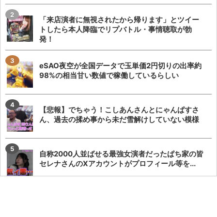
「来店演者に無視されたから帰ります」とツイー
トしたら本人降臨でリプバトル・事情聴取が勃
発！
eSAO夜空が全国データで玉単価2円切りの出率約
98%の相当甘い数値で稼働しているらしい
【悲報】でちゃう！こしあんさんとにゃんぱすさ
ん、過去の揉め事から未だ雪解けしていない模様
自称2000人並ばせる最強女演者だったぱち家の皆
セレナさんのXアカウントがプロフィール等を...
覚醒てえんださん、声が出なくなり来店キャンセ
ルとしばらくは生配信をしないとのこと