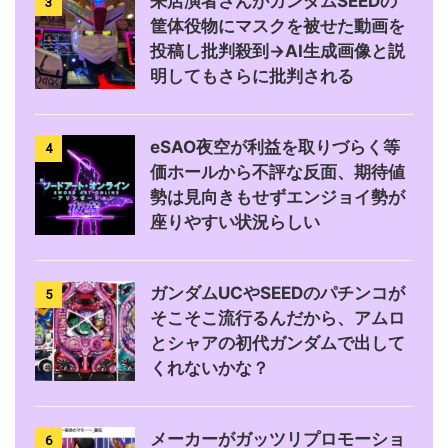
来店演者さんがガンダムSEEDの
3
筐体役物にマスクを被せた動画を
投稿し批判殺到→AI生成画像と説
明してもさらに批判される
eSAO夜空が利益を取りづらく等
4
価ホールから不評な反面、期待値
勢は見向きもせずエンジョイ勢が
座りやすい状況らしい
ガンダムUCやSEEDのパチンコが
5
そこそこ流行るんだから、アムロ
とシャアの初代ガンダムで出して
くれないかな？
メーカーがガッツリプロモーショ
6