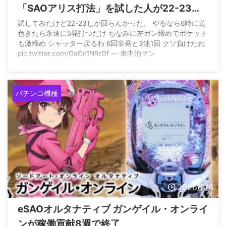
「SAOアリス打法」を試した人が22-23回
はいくらしい
試してみたけど22-23しか回らんかった。 やるなら6時に黄
色きたら永遠に5発打つだけ ちなみに左ガン締めでポケット
も激締め シャッター戻るわ 6回単発と3連1回 クソ負けたわ
pic.twitter.com/GaCn1NRrDf — 車中泊マン
(@7TtheGQXMfihwdh) August 5, 2026
パチンコ機種
2026/8/6
eSAOオルタナティブ ガンゲイル・オンライ
ンが稼働貢献8週で終了