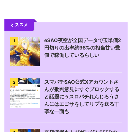
オススメ
eSAO夜空が全国データで玉単価2
1
円切りの出率約98%の相当甘い数
値で稼働しているらしい
スマパチSAO公式Xアカウントさ
2
んが批判意見にすぐブロックする
と話題に→スロパチれんじろうさ
んにはエゴサをしてリプを送る丁
寧な一面も