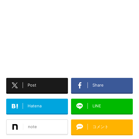
Post
Share
Hatena
LINE
note
コメント