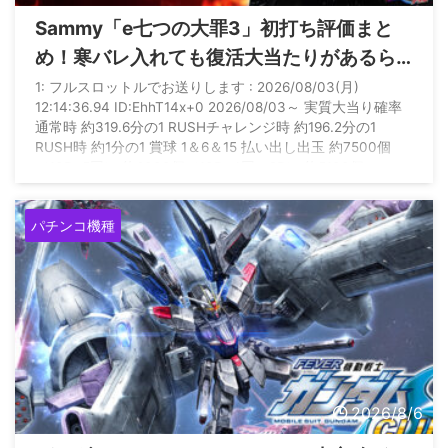
Sammy「e七つの大罪3」初打ち評価まと
め！寒バレ入れても復活大当たりがあるら
しいぞ
1: フルスロットルでお送りします : 2026/08/03(月)
12:14:36.94 ID:EhhT14x+0 2026/08/03～ 実質大当り確率
通常時 約319.6分の1 RUSHチャレンジ時 約196.2分の1
RUSH時 約1分の1 賞球 1＆6＆15 払い出し出玉 約7500個
（10R×5回） 約6300個（10R×4回＋2R） 約5100個
（10R×3回＋2R×2回） 約3900個（10R×2回＋2R×3回） 約
2700個（10R回＋2R×4回） 約1500個（2R×5回） 約450 ...
パチンコ機種
2026/8/6