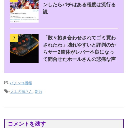
ンしたらパチはある程度は流行る
説
「散々抱き合わせされてゴミ買わ
7
されたわ」壊れやすいと評判のか
らサー2筐体がレバー不良になっ
て問合せたホールさんの悲痛な声
-
パチンコ機種
-
大工の源さん
,
新台
コメントを残す