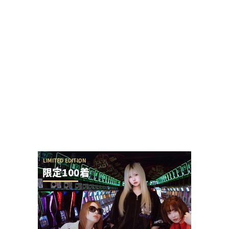
ガンダムSEEDクライマックスは東京喰種と比べて
覇権はなさそう…
回転体を狙い打ちする「SAOアリス打法」発案
者、パチSAO公式垢にブロックされる
【新台】京楽「L SAO オルタナティブ ガンゲイル
オンライン」業界人は高評価だが、上位A...
Sammy「e七つの大罪3」初打ち評価まとめ！寒
バレ入れても復活大当たりがあるらしいぞ