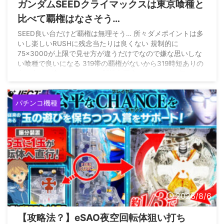
ガンダムSEEDクライマックスは東京喰種と
比べて覇権はなさそう…
SEED良い台だけど覇権は無理そう… 所々ダメポイントは多
いし楽しいRUSHに残念当たりは良くない 規制的に
75×3000が上限で見せ方が違うだけでなので嫌な思いしな
い喰種で良いになる 319帯の覇権がないから319時短ありの
台で出せば良かったのに… 新規作画多めでファンも気にな
るのに399の52凸は無理よ
pic.twitter.com/gRq26dHfYt
— 最強黄金騎士ぱちんかす
(@Gold_WolfGARO_) August
パチンコ機種
4, 2026
2026/8/6
【攻略法？】eSAO夜空回転体狙い打ち