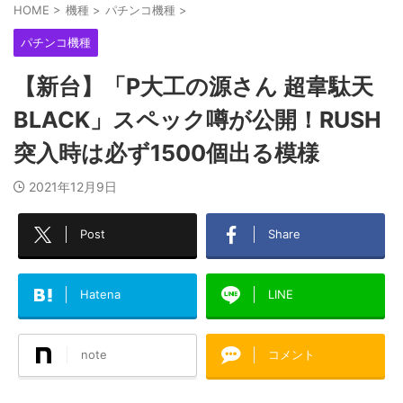
HOME
>
機種
>
パチンコ機種
>
パチンコ機種
【新台】「P大工の源さん 超韋駄天
BLACK」スペック噂が公開！RUSH
突入時は必ず1500個出る模様
2021年12月9日
Post
Share
Hatena
LINE
note
コメント