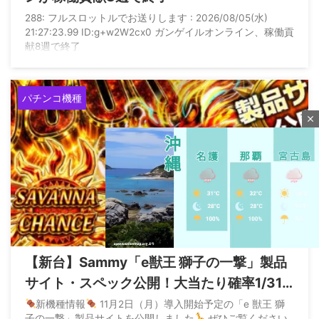
288: フルスロットルでお送りします : 2026/08/05(水)
21:27:23.99 ID:g+w2W2cx0 ガンゲイルオンライン、稼働貢
献8週で終了
パチンコ機種
close
2026/8/5
【新台】Sammy「e獣王 獅子の一撃」製品
サイト・スペック公開！大当たり確率1/319
M
のドデカS搭載、サバンナチャンスは平均
u
新機種情報
11月2日（月）導入開始予定の「e 獣王 獅
t
子の一撃」製品サイトを公開しました
ぜひご覧ください