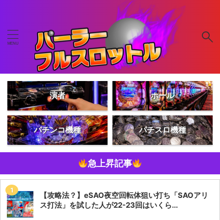
演者
ホール
パチンコ機種
パチスロ機種
急上昇記事
【攻略法？】eSAO夜空回転体狙い打ち「SAOアリ
ス打法」を試した人が22-23回はいくら...