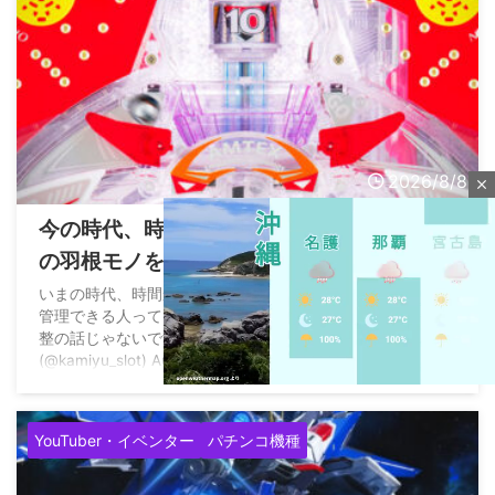
2026/8/8
close
今の時代、時間かけてまで羽根アタッカー
の羽根モノを調整管理できる人ってどれく
らいいるの？
いまの時代、時間かけてまで羽根アタッカーの羽根物を調整
管理できる人ってどれくらいいるんだろう、、、 あ、釘調
整の話じゃないです（定型文 — カミーユ･ビダン
(@kamiyu_slot) August 7, 2026
YouTuber・イベンター
パチンコ機種
M
u
t