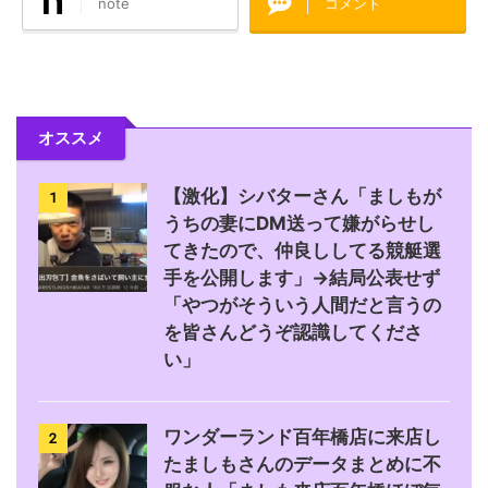
note
コメント
オススメ
【激化】シバターさん「ましもが
1
うちの妻にDM送って嫌がらせし
てきたので、仲良ししてる競艇選
手を公開します」→結局公表せず
「やつがそういう人間だと言うの
を皆さんどうぞ認識してくださ
い」
ワンダーランド百年橋店に来店し
2
たましもさんのデータまとめに不