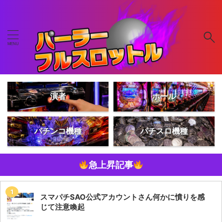
演者
ホール
パチンコ機種
パチスロ機種
急上昇記事
スマパチSAO公式アカウントさん何かに憤りを感
じて注意喚起