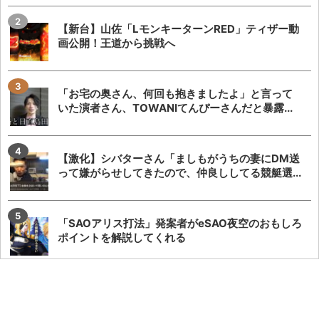
【新台】山佐「LモンキーターンRED」ティザー動
画公開！王道から挑戦へ
「お宅の奥さん、何回も抱きましたよ」と言って
いた演者さん、TOWANIてんぴーさんだと暴露...
【激化】シバターさん「ましもがうちの妻にDM送
って嫌がらせしてきたので、仲良ししてる競艇選...
「SAOアリス打法」発案者がeSAO夜空のおもしろ
ポイントを解説してくれる
【8月7日】ZENT555がキングハナハナ全台にモー
ニングを仕込む←さすがにアウトすぎてお...