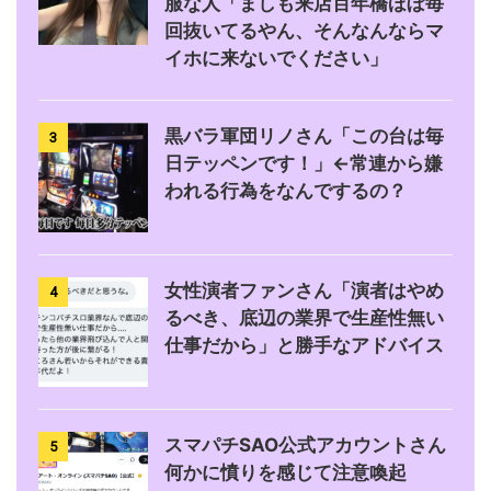
服な人「ましも来店百年橋ほぼ毎
回抜いてるやん、そんなんならマ
イホに来ないでください」
黒バラ軍団リノさん「この台は毎
3
日テッペンです！」←常連から嫌
われる行為をなんでするの？
女性演者ファンさん「演者はやめ
4
るべき、底辺の業界で生産性無い
仕事だから」と勝手なアドバイス
スマパチSAO公式アカウントさん
5
何かに憤りを感じて注意喚起