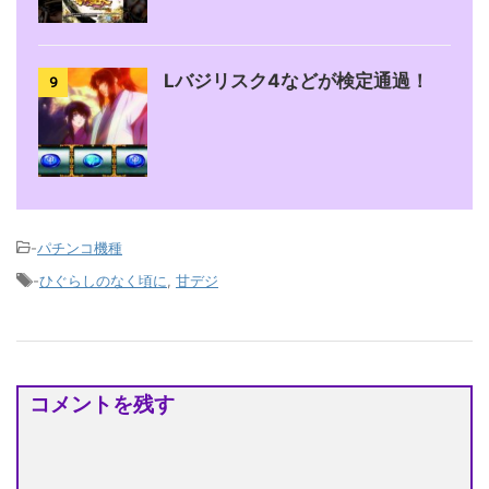
Lバジリスク4などが検定通過！
9
-
パチンコ機種
-
ひぐらしのなく頃に
,
甘デジ
コメントを残す