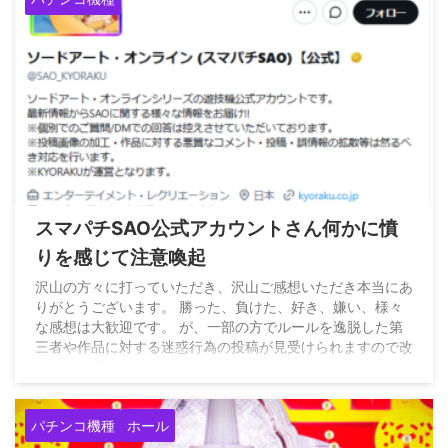
2026/8/8
スマパチSAO公式アカウントさん何かに憤
りを感じて注意喚起
沢山の方々に打っていただき、沢山ご感想いただき本当にあ
りがとうございます。 勝った、負けた、好き、嫌い、様々
な感想は大歓迎です。 が、一部の方でルールを逸脱した第
三者や作品に対する迷惑行為の投稿が見受けられますので改
めてご注意いただけますと幸いです。
pic.twitter.com/0hOqz8MEUA — ソードアート・オンライ
ン (スマパチSAO)【公式】 (@SAO_KYORAKU) August 7,
パチンコ機種
ホール
2026