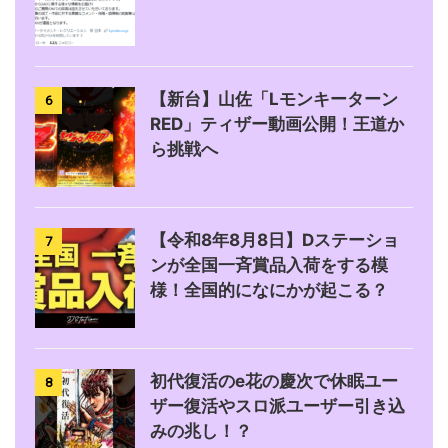
【新台】山佐「Lモンキーターン
6
RED」ティザー動画公開！王道か
ら挑戦へ
【令和8年8月8日】Dステーショ
7
ンが全国一斉賞品入荷をする模
様！全国的になにかが起こる？
初代復活のe花の慶次で休眠ユー
8
ザー復活やスロ派ユーザー引き込
みの兆し！？