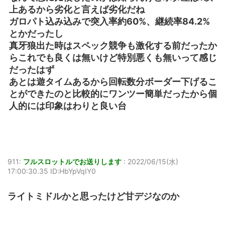
上あるから劣化と言えば劣化だね
ガロパト込み込みで突入率約60%、継続率84.2%
とかだったし
真牙狼出た時はスペック競争も激化する前だったか
らこれでも良くは無いけど特別悪くも無いって感じ
だったはず
あとは遊タイムあるから回転数分ボーダー下げるこ
とができたのと比較的にワンツー簡単だったから個
人的には印象はわりと良い台
911:
フルスロットルでお送りします
:
2022/06/15(水)
17:00:30.35 ID:HbYpVqIY0
ライトミドルかと思ったけど甘デジなのか