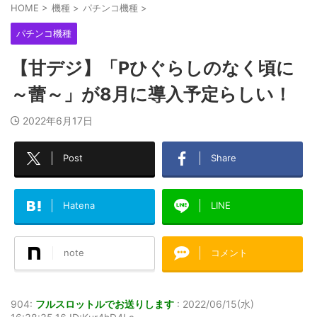
HOME
>
機種
>
パチンコ機種
>
パチンコ機種
【甘デジ】「Pひぐらしのなく頃に
～蕾～」が8月に導入予定らしい！
2022年6月17日
Post
Share
Hatena
LINE
note
コメント
904:
フルスロットルでお送りします
:
2022/06/15(水)