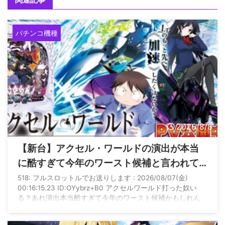
パチンコ機種
2026/8/8
【新台】アクセル・ワールドの演出が本当
に酷すぎて今年のワースト候補と言われて
しまう
518: フルスロットルでお送りします : 2026/08/07(金)
00:16:15.23 ID:OYybrz+B0 アクセルワールド打った奴い
る？あれ演出本当酷すぎて今年のワースト候補かもしれん