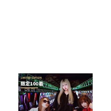
【新台】アクセル・ワールドの演出が本当に酷す
ぎて今年のワースト候補と言われてしまう
瀬戸環奈さんがマルハン仙台苦竹店に行った結果…
ファン対応に500人の列が出来る
黒バラ軍団リノさん「この台は毎日テッペンで
す！」←常連から嫌われる行為をなんでするの？
【令和8年8月8日】777コンパス全国予約数ランキ
ングが公開！1位はマルハン新宿東宝の1...