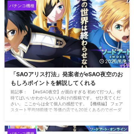
パチンコ機種
2026/8/8
「SAOアリス打法」発案者がeSAO夜空のお
もしろポイントを解説してくれる
前記事： 【#eSAO夜空】が面白すぎる 初めて打つ人。何
待てばいいかわからない人向けの投稿です。 ぜひ見てくだ
さい。 ここからは全て個人の感想です。 【機構編】 フェア
スタート平均18前後で 等価の店でも20近くあるのでボーダ
ー近く回ります。 他の機種が打てないほど快適です笑… —
弦 (@kaz0108_k) August 7, 2026
パチンコ機種