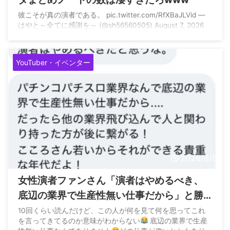
彼こそが真の演者である。 pic.twitter.com/RfXBaJLVid —
はやと～全てに感謝を～ (@sh56560505) August 7, 2026
YouTuber・イベンター
2026/8/8
女性演者ファンさん「演者はやめるべき、
底辺の業界で生産性無い仕事だから」と勝
手なアドバイス
10回くらい読んだけど、この人が何を見て何を思ってこれ
を言ってきてるのか意味がわからない
底辺の業界で生産