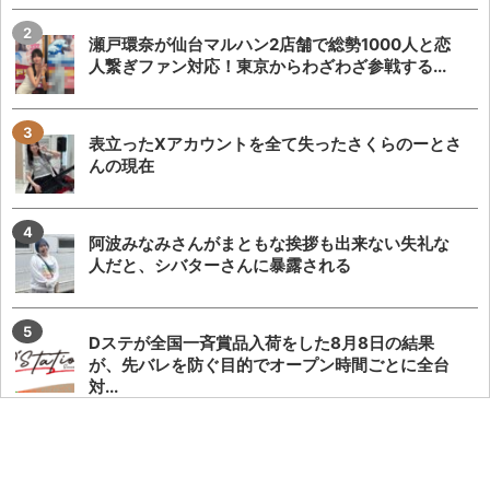
瀬戸環奈が仙台マルハン2店舗で総勢1000人と恋
人繋ぎファン対応！東京からわざわざ参戦する...
表立ったXアカウントを全て失ったさくらのーとさ
んの現在
阿波みなみさんがまともな挨拶も出来ない失礼な
人だと、シバターさんに暴露される
Dステが全国一斉賞品入荷をした8月8日の結果
が、先バレを防ぐ目的でオープン時間ごとに全台
対...
【爆音すぎて滅】オモダミンCさん、フェアリンさ
んの過去の炎上事案を懐古してポストし、フェア...