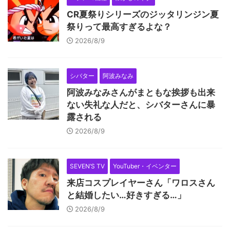
CR夏祭りシリーズのジッタリンジン夏
祭りって最高すぎるよな？
2026/8/9
シバター
阿波みなみ
阿波みなみさんがまともな挨拶も出来
ない失礼な人だと、シバターさんに暴
露される
2026/8/9
SEVEN’S TV
YouTuber・イベンター
来店コスプレイヤーさん「ワロスさん
と結婚したい…好きすぎる…」
2026/8/9