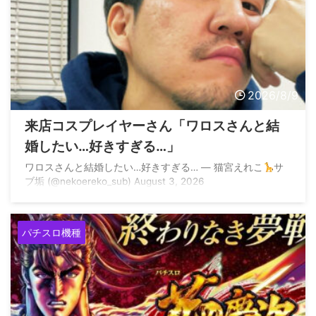
2026/8/9
来店コスプレイヤーさん「ワロスさんと結
婚したい…好きすぎる…」
ワロスさんと結婚したい…好きすぎる… — 猫宮えれこ
サ
ブ垢 (@nekoereko_sub) August 3, 2026
パチスロ機種