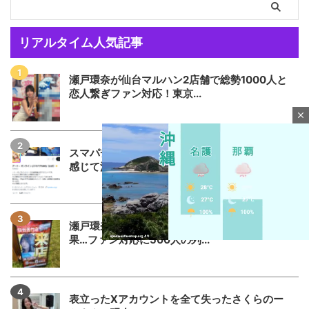
リアルタイム人気記事
瀬戸環奈が仙台マルハン2店舗で総勢1000人と
恋人繋ぎファン対応！東京...
close
スマパチSAO公式アカウントさん何かに憤りを
感じて注意喚起
瀬戸環奈さんがマルハン仙台苦竹店に行った結
果…ファン対応に500人の列...
M
u
表立ったXアカウントを全て失ったさくらのー
t