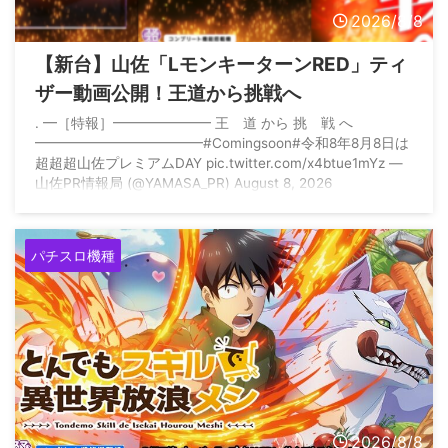
2026/8/8
【新台】山佐「LモンキーターンRED」ティ
ザー動画公開！王道から挑戦へ
. ━［特報］━━━━━━━ 王 道 から 挑 戦 へ
━━━━━━━━━━━━#Comingsoon#令和8年8月8日は
超超超山佐プレミアムDAY pic.twitter.com/x4btue1mYz —
山佐PR情報局 (@YAMASA_PR) August 8, 2026
パチスロ機種
2026/8/8