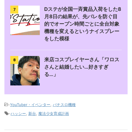
Dステが全国一斉賞品入荷をした8
7
月8日の結果が、先バレを防ぐ目
的でオープン時間ごとに全台対象
機種を変えるというナイスプレー
をした模様
来店コスプレイヤーさん「ワロス
8
さんと結婚したい…好きすぎ
る…」
-
YouTuber・イベンター
,
パチスロ機種
-
ハッシー
,
新台
,
魔法少女育成計画