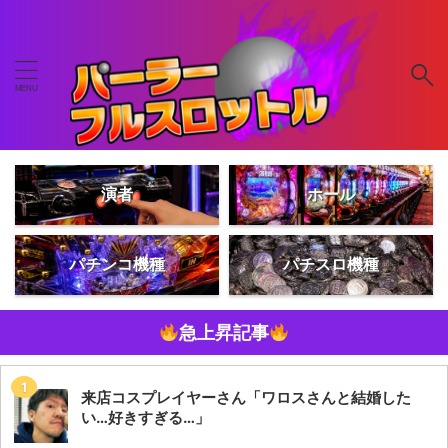
演者
ホール
パチンコ機種
パチスロ機種
急上昇記事
来店コスプレイヤーさん「ワロスさんと結婚した
い…好きすぎる…」