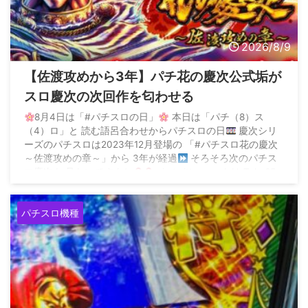
2026/8/9
【佐渡攻めから3年】パチ花の慶次公式垢が
スロ慶次の次回作を匂わせる
8月4日は「#パチスロの日」
本日は「パチ（8）ス
（4）ロ」と 読む語呂合わせからパチスロの日
慶次シリ
ーズのパチスロは2023年12月登場の 「#パチスロ花の慶次
～佐渡攻めの章～」から 3年が経過
そろそろ次のパチス
ロ慶次も 見たいですよね
pic.twitter.com/eHeTvka65m
— パチンコ/パチスロ 花の慶次【公式】 (@keiji_machine)
August 4, 2026 &n ...
パチスロ機種