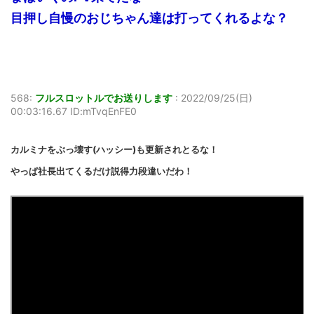
目押し自慢のおじちゃん達は打ってくれるよな？
568:
フルスロットルでお送りします
:
2022/09/25(日)
00:03:16.67 ID:mTvqEnFE0
カルミナをぶっ壊す(ハッシー)も更新されとるな！
やっぱ社長出てくるだけ説得力段違いだわ！