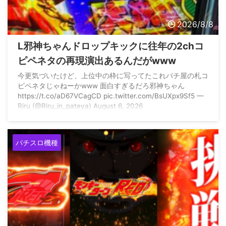
2026/8/8
L邪神ちゃんドロップキックに往年の2chコ
ピペネタの再現演出あるんだがwww
今更気づいたけど、上位中の枠に写ってたこれパチ屋の札コ
ピペネタじゃねーかwww 面白すぎるだろ邪神ちゃん
https://t.co/aD67VCagCD pic.twitter.com/BsUXpx9Sf5 —
Riru (@Riru_in_pateya) August 6, 2026
パチスロ機種