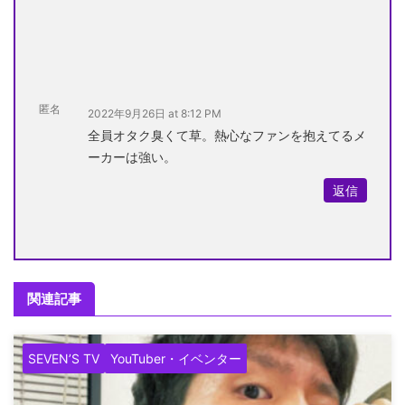
匿名
2022年9月26日 at 8:12 PM
全員オタク臭くて草。熱心なファンを抱えてるメ
ーカーは強い。
返信
関連記事
SEVEN’S TV
YouTuber・イベンター