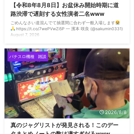
【令和8年8月8日】お盆休み開始時期に道
路渋滞で遅刻する女性演者二名www
ごめんなさい道混んでて抽選間に合わず一般入場します
https://t.co/7wePVwZi5P — 濱本 咲良 (@sakumin0331)
August 7, 2026
パチスロ機種
雑談
2026/8/8
真のジャグリストが発見される！このデー
タまとめノートの数は凄すぎだろwww