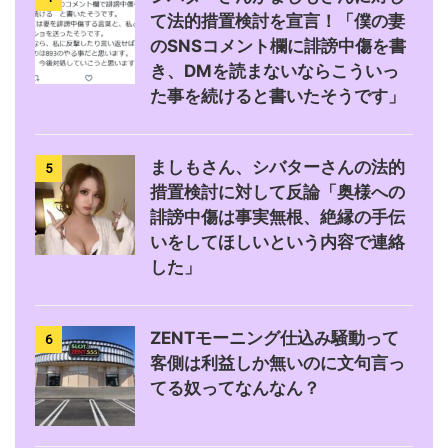
て法的措置検討を宣言！「僕の妻
のSNSコメント欄に誹謗中傷を書
き、DMを読まないならこういっ
た事を続けると書いたそうです」
ましもさん、シバターさんの法的
5
措置検討に対して反論「奥様への
誹謗中傷は事実無根、絶縁の手伝
いをしてほしいという内容で連絡
した」
ZENTモーニング仕込み騒動って
6
客側は利益しか無いのに文句言っ
てる奴ってなんなん？