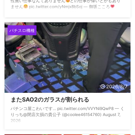
性無い仕事なんてありません
どの仕事が偉いとかもあり
ません
pic.twitter.com/yNmjx8bSoj — 御坂こころ
(@misaka_cocoro) August 7, 2026
パチスロ機種
2026/8/7
またSAO2のガラスが割られる
パチンコ屋こわいです… pic.twitter.com/VVYNi9QwP8 — く
りっち@閉店欠損の貴公子 (@coolee46154760) August 7,
2026