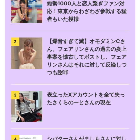
総勢1000人と恋人繋ぎファン対
応！東京からわざわざ参戦する猛
者もいた模様
【爆音すぎて滅】オモダミンCさ
2
ん、フェアリンさんの過去の炎上
事案を懐古してポストし、フェア
リンさんはそれに対して反論しつ
つも謝罪
表立ったXアカウントを全て失っ
3
たさくらのーとさんの現在
シバターさんがましもさんに対し
4