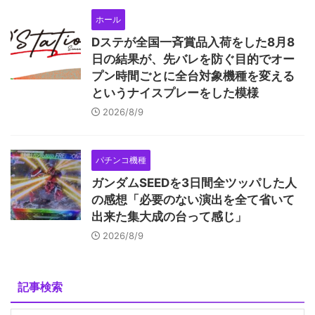
ホール
Dステが全国一斉賞品入荷をした8月8
日の結果が、先バレを防ぐ目的でオー
プン時間ごとに全台対象機種を変える
というナイスプレーをした模様
2026/8/9
パチンコ機種
ガンダムSEEDを3日間全ツッパした人
の感想「必要のない演出を全て省いて
出来た集大成の台って感じ」
2026/8/9
記事検索