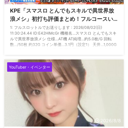
KPE「スマスロ とんでもスキルで異世界放
浪メシ」初打ち評価まとめ！フルコースい
ってもショボい、リセット後はゲロ甘との
1: フルスロットルでお送りします : 2026/08/02(日)
11:30:24.44 ID:E42HlMcGr 機種名…スマスロ とんでもスキ
情報も
ルで異世界放浪メシ 仕様…AT機 AT純増…約5.0枚/G 回転
数…/50枚 約32G コイン単価…3.1円（設定1） 天井…1,000G
＋α 導入時期…2026年8月3日 導入予定…約5,000台 公式サ
イト
https://www.konami.com/amusement/psm/slot/tondemosk
YouTuber・イベンター
ill/00_top.html
2026/8/8