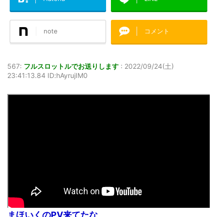
note
コメント
567:
フルスロットルでお送りします
:
2022/09/24(土)
23:41:13.84 ID:hAyrujIM0
まほいくのPV来てたな