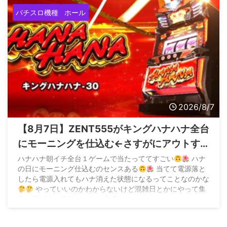
パチスロ機種
ホール
2026/8/7
【8月7日】ZENT555がキングハナハナ全台
にモーニングを仕込む←さすがにアウトす
ぎてお咎めなしなら加速すると危惧する声
ハナハナ朝イチ全台１ゲームで当たっててすごい
ハナ
の日にモーニング仕込むのセンスある
当てて電源落と
も
したら電源入れてもハナ消えた状態になるってことなのかな
やっていいのかわからないけど混雑日とかにやって集
客に繋げるの流行りそうな
pic.twitter.com/BIOzCoq0lc — 味噌
(@z3QM2EHwjP94458) August 7, 2026 &n ...