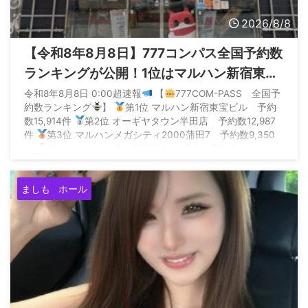
2026/8/8
【令和8年8月8日】777コンパス全国予約数
ランキングが公開！1位はマルハン新宿東宝
の1.5万件
令和8年8月8日 0:00超速報
【
777COM-PASS 全国予
約数ランキング
】
第1位 マルハン新宿東宝ビル 予約
数15,914件
第2位 オーギヤタウン半田店 予約数12,987
件
第3位 マルハンメガシティ2000蒲田7 予約数9,350
件
第4位 エスパス日拓新宿歌舞伎町店 予約数6,360件
第5位 SUPER… — P ...
ましも
ホール