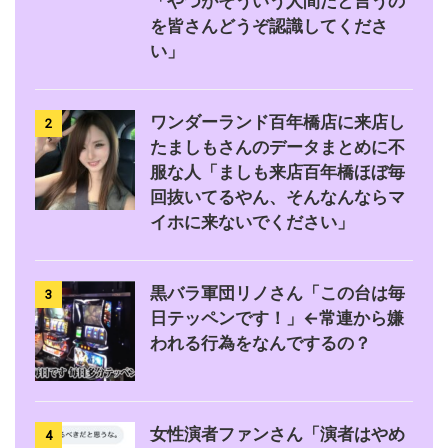
「やつがそういう人間だと言うの
を皆さんどうぞ認識してくださ
い」
ワンダーランド百年橋店に来店し
2
たましもさんのデータまとめに不
服な人「ましも来店百年橋ほぼ毎
回抜いてるやん、そんなんならマ
イホに来ないでください」
黒バラ軍団リノさん「この台は毎
3
日テッペンです！」←常連から嫌
われる行為をなんでするの？
女性演者ファンさん「演者はやめ
4