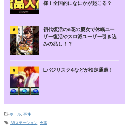
様！全国的になにかが起こる？
初代復活のe花の慶次で休眠ユー
8
ザー復活やスロ派ユーザー引き込
みの兆し！？
Lバジリスク4などが検定通過！
9
-
ホール
,
事件
-
BBステーション
,
火事