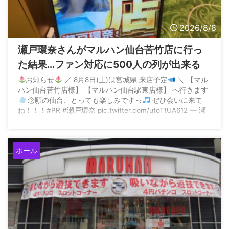
2026/8/8
瀬戸環奈さんがマルハン仙台苦竹店に行っ
た結果…ファン対応に500人の列が出来る
お知らせ
／ 8月8日(土)は宮城県 来店予定
＼ 【マル
ハン仙台苦竹店様】 【マルハン仙台駅東店様】 へ行きます
念願の仙台、とっても楽しみですっ
ぜひ会いに来て
ね！！！#PR #瀬戸環奈 pic.twitter.com/utoTtUA612 — 瀬
戸 環奈 Kanna seto
(@kanna_seto0510) August
6, 2026 ...
ホール