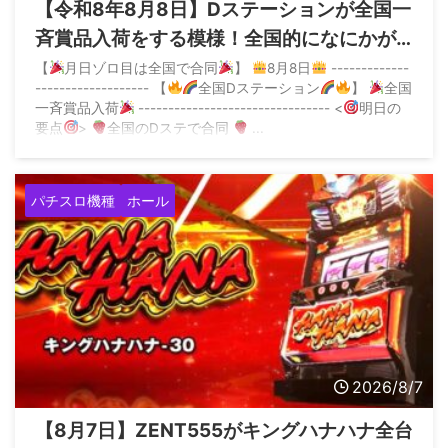
【令和8年8月8日】Dステーションが全国一
斉賞品入荷をする模様！全国的になにかが
起こる？
【
月日ゾロ目は全国で合同
】
8月8日
-------------
------------------- 【
全国Dステーション
】
全国
一斉賞品入荷
-------------------------------- <
明日の
要点
>
全国のDステで合同
...
パチスロ機種
ホール
2026/8/7
【8月7日】ZENT555がキングハナハナ全台