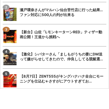
瀬戸環奈さんがマルハン仙台苦竹店に行った結果…
ファン対応に500人の列が出来る
【新台】山佐「LモンキーターンRED」ティザー動
画公開！王道から挑戦へ
【激化】シバターさん「ましもがうちの妻にDM送
って嫌がらせしてきたので、仲良ししてる競艇選...
【8月7日】ZENT555がキングハナハナ全台にモー
ニングを仕込む←さすがにアウトすぎてお...
「お宅の奥さん、何回も抱きましたよ」と言って
いた演者さん、TOWANIてんぴーさんだと暴露...