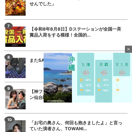
せんでした」
【令和8年8月8日】Dステーションが全国一斉
賞品入荷をする模様！全国的...
close
またSAO2のガラスが割られる
【神ファンサ】瀬戸環奈さんが8月8日のマルハ
ン仙台駅東店・仙台苦竹店予...
M
「お宅の奥さん、何回も抱きましたよ」と言っ
u
ていた演者さん、TOWANI...
t