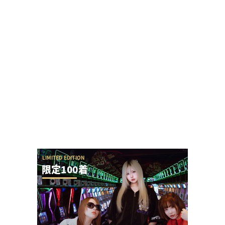
【新台】アクセル・ワールドの演出が本当に酷す
ぎて今年のワースト候補と言われてしまう
「SAOアリス打法」発案者がeSAO夜空のおもしろ
ポイントを解説してくれる
【令和8年8月8日】777コンパス全国予約数ランキ
ングが公開！1位はマルハン新宿東宝の1...
KEIZ守山店「8月7日重大発表→8月7日店休日」と
いうポストが流行るが…