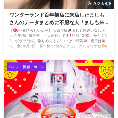
2026/8/8
ワンダーランド百年橋店に来店したましも
さんのデータまとめに不服な人「ましも来
店百年橋ほぼ毎回抜いてるやん、そんなん
【
超･素晴らしい状況】 ＼百年橋
ましも間違いなし
／ 百年橋に来た方、『大正解』です
特にGOD、からくり
ならマイホに来ないでください」
2、ヴヴヴ2から "楽しめてる方"いっぱい確認
!! 明日は年
に一度の8月7日… 百年橋で"何が起きるか"楽しみですね
#
ワンダーランド百年橋店 [PR] pic.twitter.com/CujUl8vJ1e
— ましも
 ...
パチンコ機種
ホール
2026/8/8