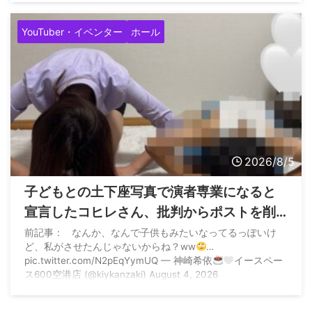
pic.twitter.com/aqlVNDQldb — すろまに
(@slotmania77777) August 5, 2026
YouTuber・イベンター
ホール
2026/8/5
子どもとの土下座写真で演者専業になると
宣言したコヒレさん、批判からポストを削
除して再度子どもとの土下座写真でご報告
前記事： なんか、なんで子供もみたいなってるっぽいけ
ど、私がさせたんじゃないからね？ww
…
pic.twitter.com/N2pEqYymUQ — 神崎希依
イースペー
ス600空港店 (@kiykanzaki) August 4, 2026