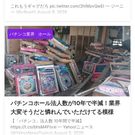
これもうギャグだろ pic.twitter.com/2hIMzvQwEI — ジーニ
ー (@y6swtt) August 6, 2026
パチンコ業界
ホール
2026/8/6
パチンコホール法人数が10年で半減！業界
大変そうだと憐れんでいただけてる模様
【「パチンコ」法人数 10年間で半減】
https://t.co/bhsM4Ftvxi — Yahoo!ニュース
(@YahooNewsTopics) August 5, 2026