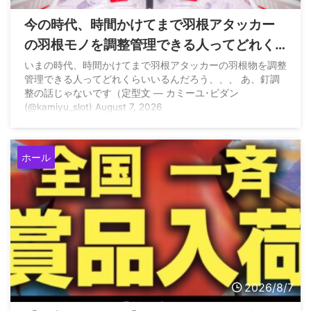
今の時代、時間かけてまで羽根アタッカー
の羽根モノを調整管理できる人ってどれく
らいいるの？
いまの時代、時間かけてまで羽根アタッカーの羽根物を調整
管理できる人ってどれくらいいるんだろう、、、 あ、釘調
整の話じゃないです（定型文 — カミーユ･ビダン
(@kamiyu_slot) August 7, 2026
ホール
2026/8/7