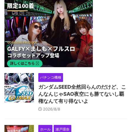
パチンコ機種
ガンダムSEED全然回らんのだけど、こ
んなんじゃSAO夜空にも勝てないし覇
権なんて有り得ないよ
2026/8/8
ホール
瀬戸環奈