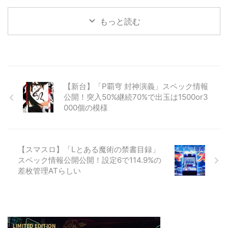
もっと読む
【新台】「P覇穹 封神演義」スペック情報
公開！突入50%継続70%で出玉は1500or3
000個の模様
【スマスロ】「Lとある魔術の禁書目録」
スペック情報公開公開！設定6で114.9%の
差枚管理ATらしい