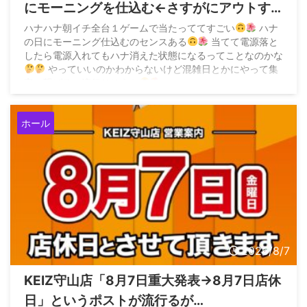
にモーニングを仕込む←さすがにアウトす
ぎてお咎めなしなら加速すると危惧する声
ハナハナ朝イチ全台１ゲームで当たっててすごい
ハナ
の日にモーニング仕込むのセンスある
当てて電源落と
も
したら電源入れてもハナ消えた状態になるってことなのかな
やっていいのかわからないけど混雑日とかにやって集
客に繋げるの流行りそうな
pic.twitter.com/BIOzCoq0lc — 味噌
(@z3QM2EHwjP94458) August 7, 2026 &n ...
ホール
2026/8/7
KEIZ守山店「8月7日重大発表→8月7日店休
日」というポストが流行るが…