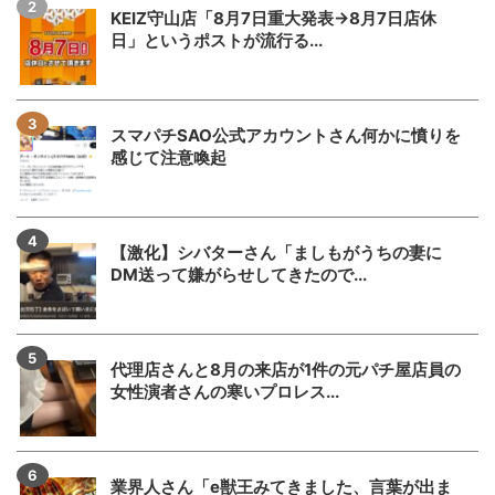
KEIZ守山店「8月7日重大発表→8月7日店休
日」というポストが流行る...
スマパチSAO公式アカウントさん何かに憤りを
感じて注意喚起
【激化】シバターさん「ましもがうちの妻に
DM送って嫌がらせしてきたので...
代理店さんと8月の来店が1件の元パチ屋店員の
女性演者さんの寒いプロレス...
業界人さん「e獣王みてきました、言葉が出ま