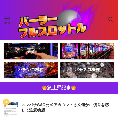
演者
ホール
パチンコ機種
パチスロ機種
急上昇記事
スマパチSAO公式アカウントさん何かに憤りを感
じて注意喚起