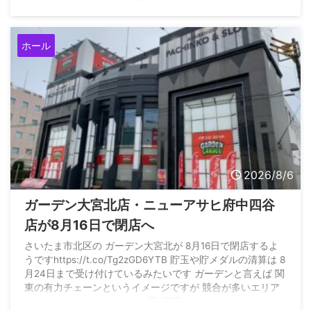
ホール
2026/8/6
ガーデン大宮北店・ニューアサヒ府中四谷
店が8月16日で閉店へ
さいたま市北区の ガーデン大宮北が 8月16日で閉店するよ
うですhttps://t.co/Tg2zGD6YTB 貯玉や貯メダルの清算は 8
月24日まで受け付けているみたいです ガーデンと言えば 関
東の有力チェーンというイメージですが 競合が多いエリア
ではありますよね#パチンコ店#閉店