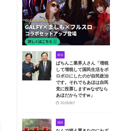
政治
ぱちんこ業界人さん「増税
して増税して国民生活をボ
ロボロにしたのが自民政治
です。それでもあほは自民
党に投票しますwなぜなら
あほだからですw」
2026/8/7
雑談
なんで据え置きなのにわざ