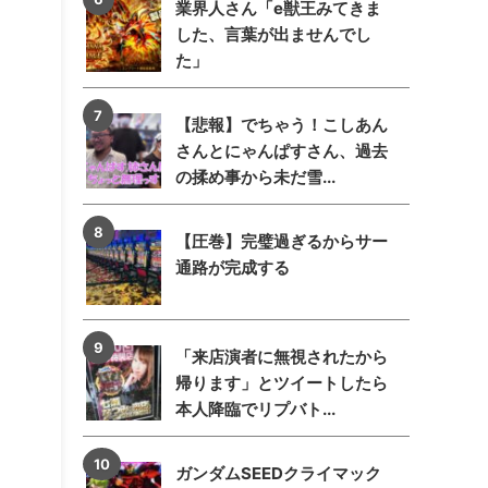
業界人さん「e獣王みてきま
した、言葉が出ませんでし
た」
【悲報】でちゃう！こしあん
さんとにゃんぱすさん、過去
の揉め事から未だ雪...
【圧巻】完璧過ぎるからサー
通路が完成する
「来店演者に無視されたから
帰ります」とツイートしたら
本人降臨でリプバト...
ガンダムSEEDクライマック