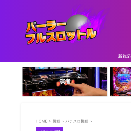
新着記
演者
HOME
>
機種
>
パチスロ機種
>