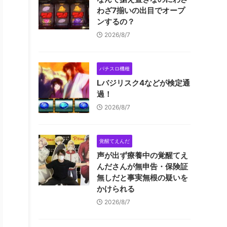
わざ7揃いの出目でオープ
ンするの？
2026/8/7
パチスロ機種
Lバジリスク4などが検定通
過！
2026/8/7
覚醒てえんだ
声が出ず療養中の覚醒てえ
んださんが無申告・保険証
無しだと事実無根の疑いを
かけられる
2026/8/7