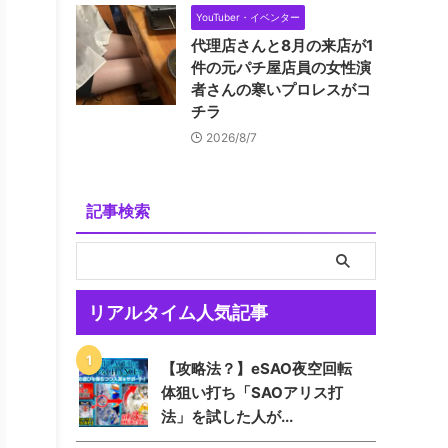
YouTuber・イベンター
代理店さんと8月の来店が1
件の元パチ屋店員の女性演
者さんの寒いプロレスがコ
チラ
2026/8/7
記事検索
リアルタイム人気記事
【攻略法？】eSAO夜空回転
体狙い打ち「SAOアリス打
法」を試した人が...