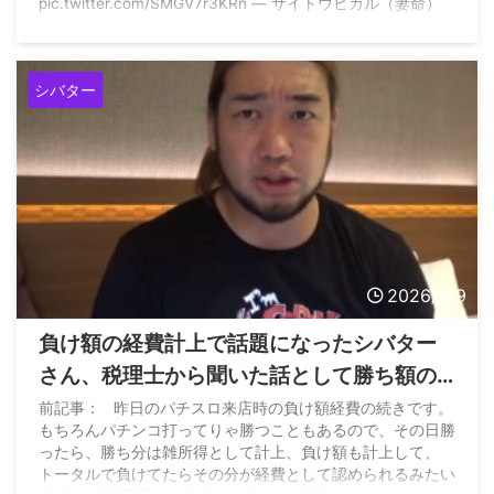
pic.twitter.com/SMGV7r3KRn — サイトウヒカル（妻命）
(@pwshibatarzz) May 16, 2026
シバター
2026/5/9
負け額の経費計上で話題になったシバター
さん、税理士から聞いた話として勝ち額の
処理を含めて詳細を説明
前記事： 昨日のパチスロ来店時の負け額経費の続きです。
もちろんパチンコ打ってりゃ勝つこともあるので、その日勝
ったら、勝ち分は雑所得として計上、負け額も計上して、
トータルで負けてたらその分が経費として認められるみたい