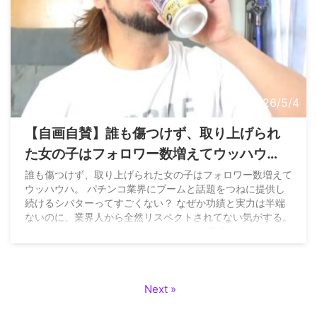
2026/5/4
【自画自賛】誰も傷つけず、取り上げられ
た女の子はフォロワー数増えてウッハウ
ハ。 パチンコ業界にブームと話題をつねに
誰も傷つけず、取り上げられた女の子はフォロワー数増えて
ウッハウハ。 パチンコ業界にブームと話題をつねに提供し
提供し続けるシバターってすごくない？
続けるシバターってすごくない？ なぜか功績と実力は半端
ないのに、業界人から全然リスペクトされてない気がする。
なんでだ… なんで… — サイトウヒカル（妻命）
(@pwshibatarzz) May 4, 2026
Next »