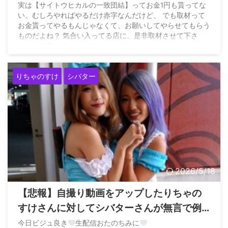
金1円も貰ってない。むしろやればやるだけ
実は【サイトウヒカルの一致団結】ってお金1円も貰ってな
い。むしろやればやるだけ赤字なんだけど、 でも取材って
赤字なんだけど、取材ってお金貰ってやる
お金貰ってやるもんじゃなくて、お願いしてやらせてもらう
もんじゃなくて、お願いしてやらせてもら
ものだよね？ 気合い入ってる店に、是非取材させて下さ
い！って言ってやらせてもらってます。… — サイトウヒカ
うものだよね？」
ル（妻命） (@pwshibatarzz) April 4, 2026
りちゃのすけ
シバター
2026/5/18
【悲報】自撮り動画をアップしたりちゃの
すけさんに対してシバターさんが無言で例
の写真を貼る
今日ビジュ良き
生配信おたのちみに