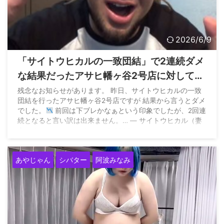
2026/6/9
「サイトウヒカルの一致団結」で2連続ダメ
な結果だったアサヒ幡ヶ谷2号店に対してシ
バターさんが批判「潰してクレーンゲーム
残念なお知らせがあります。 昨日、サイトウヒカルの一致
団結を行ったアサヒ幡ヶ谷2号店ですが 結果から言うとダメ
専門店か、まいばすけっとにした方がいい
でした。
前回は下ブレかなぁという印象でしたが、2回連
です」
続となると言い訳は出来ません。… — サイトウヒカル（妻
命） (@pwshibatarzz) June 7, 2026
あやじゃん
シバター
阿波みなみ