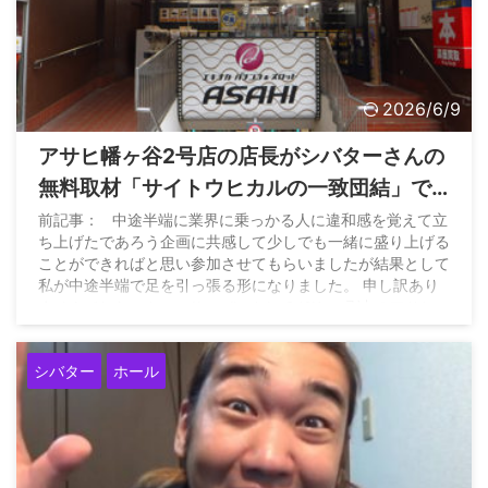
2026/6/9
アサヒ幡ヶ谷2号店の店長がシバターさんの
無料取材「サイトウヒカルの一致団結」で
奮った結果を出せなかったことを謝罪
前記事： 中途半端に業界に乗っかる人に違和感を覚えて立
ち上げたであろう企画に共感して少しでも一緒に盛り上げる
ことができればと思い参加させてもらいましたが結果として
私が中途半端で足を引っ張る形になりました。 申し訳あり
ませんでした。 https://t.co/buJgbgGJ6K — 卍丸@アサヒ
幡ヶ谷 (@asahihatagaya2) June 7, 2026
シバター
ホール