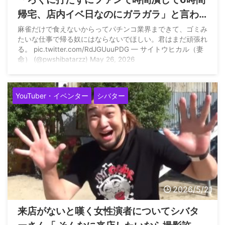
帰宅、店内イベ日なのにガラガラ」と言わ
れたプロ雀士東城りおさんにシバターさん
麻雀だけで食えないからってパチンコ業界まできて、ゴミみ
たいな仕事で帰る奴にはならないでほしい。君はまだ頑張れ
が批判「麻雀だけで食えないからってパチ
る。 pic.twitter.com/RdJGUuuPDG — サイトウヒカル（妻
ンコ業界まできて、ゴミみたいな仕事で帰
命） (@pwshibatarzz) May 26, 2026
る奴にはならないでほしい。」
YouTuber・イベンター
シバター
2026/5/21
来店がないと嘆く女性演者についてシバタ