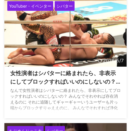
(@pwshibatarzz) May 8, 2026
YouTuber・イベンター
シバター
2026/5/7
女性演者はシバターに絡まれたら、非表示
にしてブロックすればいいのにしないの？
→シバターさん「全員売名クソビッチ」
なんで女性演者はシバターに絡まれたら、非表示にしてブロ
ックすればいいのにしないの？ みんなでそれやれば存在消
えるのに それに追随してギャーギャーいうユーザーも片っ
端からブロックすりゃええのに。 みんなでそれすれば浄化
されるっしょ。いい加減無意味に叩くやつTLから消そう ブ
ロックブロック — ポリンキー(たまにラッコさん)
(@Shostakovich_n) May 7, 2026
ちりめんじゃこ太
シバター