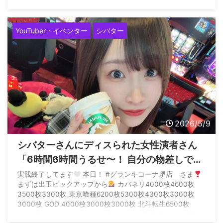
です。 で領収書はいらず、メモだけでOK。… — サイトウヒ
カル（妻命） (@pwshibatarzz) May 9, 2026
YouTuber・イベンター
シバター
2026/5/9
シバターさんにディスられた女性演者さん
「6時間6時間うるせ〜！ 自分の物差しで人
の頑張り測ってくんな！」と応戦するも、
実践終了してます
本日！ #グランキコーナ堺店 さま
まずは出玉ピックアップから
カバネリ4000枚4600枚
ファンの擁護が入らずアンチばかり湧いて
3500枚3300枚 東京喰種6200枚5300枚4300枚3000枚
しまうwww
3000枚 GOD 4000枚3000枚3000枚 北斗転生6500枚
4700枚 アクドラ8600枚 アズレン7000枚 炎炎2 4500枚 マ