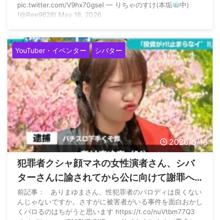
pic.twitter.com/V9hx70gseI — りちゃのすけ(本垢
中)
(@Ree9628) May 18, 2026
YouTuber・イベンター
シバター
2026/5/16
犯罪者クシャ顔マネの女性演者さん、シバ
ターさんに諭されてから公に向けて謝罪へ
「多くの方に不快な思いをさせてしまい大
前記事： ありまゆまさん、性犯罪者のパロディは良くない
んじゃないですか。さすがに被害者がいる事件を面白おかし
変申し訳ございませんでした」
くパロるのはちがうと思います https://t.co/nuVtbm77Q3