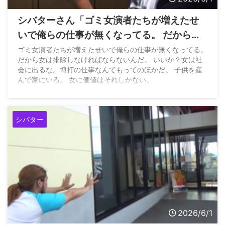
シバターさん「ゴミ女演者たちが増えたせ
いで俺らの仕事が無くなってる。 だから女
は排除しなければならない。子供を産んで
ゴミ女演者たちが増えたせいで俺らの仕事が無くなってる。
だから女は排除しなければならないんだ。 いいか？女は社
家にいろ。女に価値はそれしかない。」
会に出るな。博打の仕事なんてもってのほかだ。 子供を産
んで家にいろ。 女に価値はそれしかない。
https://t.co/d8HqmE81Qu — サイトウヒカル（妻命）
(@pwshibatarzz) June 1, 2026
シバター
2026/6/1