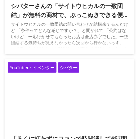
シバターさんの「サイトウヒカルの一致団
結」が無料の商材で、ぶっこぬきできる便
利なやつだと思われて問合せが増えてるら
サイトウヒカルの一致団結の問い合わせが結構来てるんだけ
ど 「条件ってどんな感じですか？」と聞かれて 「公約はな
しい
いけど、一応行かせてもらったお店は全店赤字でした。一致
団結する気持ちが見えなかったら次回から行かないっす」
って返したら半分以上が検討します言うて連絡してのなくな
る。… — サイトウヒカル（妻命） (@pwshibatarzz) May
31, 2026
YouTuber・イベンター
シバター
2026/5/27
「ろくに打たずにファンで時間潰して6時間