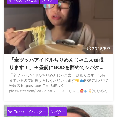
2026/5/7
「全ツッパアイドルちりめんじゃこ太頑張
ります！」→昼前にGODを辞めてシバター
さんに正論で殴られる「全ツッパって言葉
「全ツッパアイドルちりめんじゃこ太」 頑張ります、15時
までいるので応援よろしくお願いします
PR#デルパラ7
を軽く使うのやめてもらえませんか？全ツ
米原店 https://t.co/bTMh8dFJvX
ッパは低設定でもやれなくても最後まで打
pic.twitter.com/SofVlaR3B7 — スロじゃこ
(ちりめん
じゃこ太) (@honopisuro) May 7, 2026
ち続けることですよ？」
YouTuber・イベンター
シバター