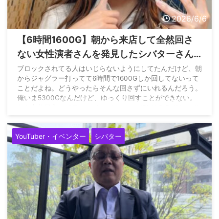
2026/6/6
【6時間1600G】朝から来店して全然回さ
ない女性演者さんを発見したシバターさん
「来店が回数縛りになるなら、この手の来
ブロックされてる人はいじらないようにしてたんだけど、朝
からジャグラー打ってて6時間で1600Gしか回してないって
店からなくなってほしい」
ことだよね。どうやったらそんな回さずにいれるんだろう。
俺いま5300Gなんだけど、ゆっくり回すことができない。
なお九枚目入ってる。… pic.twitter.com/Bh6hSrRgX4 — サ
イトウヒカル（妻命） (@pwshibatarzz) June 6, 2026
YouTuber・イベンター
シバター