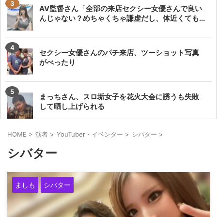
AV監督さん「全部の来店セクシー女優さんで良い
んじゃない？めちゃくちゃ謙虚だし、体近くても...
セクシー女優さんのパチ来店、ツーショット写真
がべったり
まっちさん、スロ垢女子を花火大会に誘うも失敗
して晒し上げられる
HOME
>
演者
>
YouTuber・イベンター
>
シバター
>
MGM鈴鹿来店予定の女性演者が遅刻→シバターさ
シバター
んと店長の演者同席飲み会や演者来店の意義議論...
フォロワー1万人以上の女性演者さん、アテンド無
ましも
シバター
しで実戦するも誰からも声をかけられず来店業務...