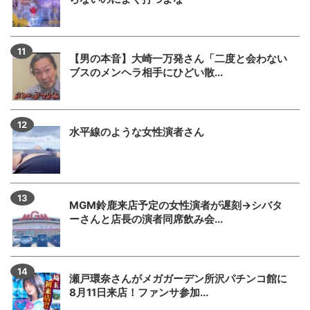
【男の本音】大崎一万発さん「二度と会わない
ブスのメンヘラ相手にひどい散...
水平線のような女性演者さん
MGM鈴鹿来店予定の女性演者が遅刻→シバタ
ーさんと店長の演者同席飲み会...
瀬戸環奈さんがメガガーデン所沢パチンコ館に
8月11日来店！ファンサ参加...