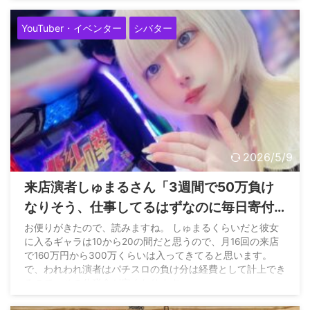
ギレコ3000枚… https://t.co/NWtVQaxa2H p ...
YouTuber・イベンター
シバター
2026/5/9
来店演者しゅまるさん「3週間で50万負け
なりそう、仕事してるはずなのに毎日寄付
して帰るのつら」と吐露→シバターさん
お便りがきたので、読みますね。 しゅまるくらいだと彼女
に入るギャラは10から20の間だと思うので、月16回の来店
「負けアピして、乞食してるのはたしかに
で160万円から300万くらいは入ってきてると思います。
ちょっと良くないですね。」
で、われわれ演者はパチスロの負け分は経費として計上でき
るので、その分税金が安くなります。…
pic.twitter.com/r5rQfyfaO9 — サイトウヒカル（妻命）