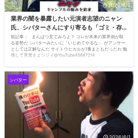
2026/6/5
業界の闇を暴露したい元演者志望のニャン
氏、シバターさんにすり寄るも「ゴミ・存
在価値ない」と一蹴されるwww
前記事： まんぱつ見てみろよ？ コレが本来の業界側が取
る姿勢だ シバターみたいに「いじめてやるな」 がアンサー
としては正解なんだ サイトウヒカルが1番まともだったわ 勉
強して見習えよジジイ@YouTube45647214
pic.twitter.com/JCb1cDz9eS — ニャン｜
WEIN/BACKSTAGE (@nyan_king777) June 3, 2026
シバター
2026/6/1