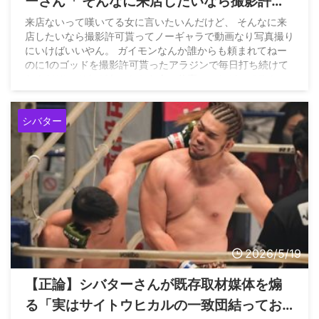
ーさん「 そんなに来店したいなら撮影許可
貰ってノーギャラで動画なり写真撮りにい
来店ないって嘆いてる女に言いたいんだけど、 そんなに来
店したいなら撮影許可貰ってノーギャラで動画なり写真撮り
けばいいやん。金貰ってスロ打とうとして
にいけばいいやん。 ガイモンなんか誰からも頼まれてねー
んじゃねー！」
のに1のゴッドを撮影許可貰ったアラジンで毎日打ち続けて
たんだぞ。 それがあったから今の仕事につながってるん
だ。… — サイトウヒカル（妻命） (@pwshibatarzz) May
21, 2026
シバター
2026/5/19
【正論】シバターさんが既存取材媒体を煽
る「実はサイトウヒカルの一致団結ってお