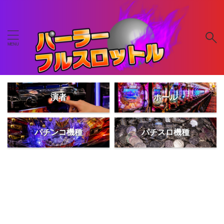
演者
ホール
パチンコ機種
パチスロ機種