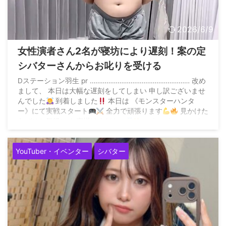
2026/6/9
女性演者さん2名が寝坊により遅刻！案の定
シバターさんからお叱りを受ける
Dステーション羽生 pr ……………………………………………… 改め
まして、 本日は大幅な遅刻をしてしまい 申し訳ございませ
んでした
到着しました
本日は 《モンスターハンタ
ー》にて実戦スタート
全力で頑張ります
見かけた
らぜひお気軽に お声掛けください
… pic.twitter.com/n
...
YouTuber・イベンター
シバター