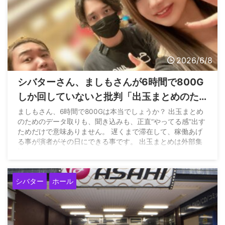
マルハンが現役パチプロを来店演者として使うこ
との是非を当人とホール関係者がリプバトルへ
ww...
SAO夜空のフェアスタートってボーダーほど回ら
2026/6/8
ないのによく打つよな
シバターさん、ましもさんが6時間で800G
しか回していないと批判「出玉まとめのた
パチ屋さん「コンプリート後に電源入れ直したら
めのデータ取りも、聞き込みも、正直“やっ
ましもさん、6時間で800Gは本当でしょうか？ 出玉まとめ
遊戯が続行可能なのか検証してみました」←案の
のためのデータ取りも、聞き込みも、正直“やってる感”出す
てる感”出すためだけで意味ありません」
定...
ためだけで意味ありません。 遅くまで滞在して、稼働あげ
る事が演者がその日にできる事です。 出玉まとめは外部集
計アカウントにでもまかせておけばいいんです。…
pic.twitter.com/FtjLOkpGFR — サイトウヒカル（妻命）
(@pwshibatarzz) June 8, 2026
シバター
ホール