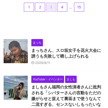
1
2
3
4
…
15
まっち
まっちさん、スロ垢女子を花火大会に
誘うも失敗して晒し上げられる
2026/8/11
YouTuber・イベンター
ましも
ましもさん福岡の女性演者さんに批判
される「シバターさんの言動をただの
嫌がらせと捉えて裏垢まで使うなんて
二流すぎる、センスないしもったいな