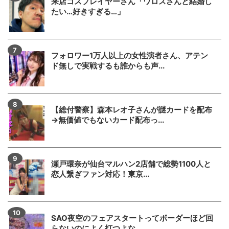
来店コスプレイヤーさん「ワロスさんと結婚し
たい…好きすぎる…」
フォロワー1万人以上の女性演者さん、アテン
ド無しで実戦するも誰からも声...
【総付警察】森本レオ子さんが謎カードを配布
→無価値でもないカード配布っ...
瀬戸環奈が仙台マルハン2店舗で総勢1100人と
恋人繋ぎファン対応！東京...
SAO夜空のフェアスタートってボーダーほど回
らないのによく打つよな