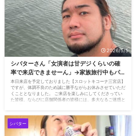
2026/5/5
シバターさん「女演者は甘デジくらいの確
率で来店できませーん」→家族旅行中もパ
トロールしてる模様
本日来店を予定しておりました【スロットキコーナ三宮店】
ですが、体調不良のため誠に勝手ながらお休みさせていただ
くこととなりました。 ご来店を楽しみにしてくださってい
た皆様、ならびに店舗関係者の皆様には、多大なるご迷惑と
ご心配をおかけしますことを心よりお詫び申し上げます。…
— 限界♱後藤ちゃん
(@nekosama_09) May 4, 2026
シバター