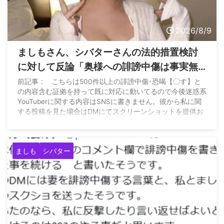
2026/8/9
ましもさん、シバターさんの法的措置検討
に対して反論「奥様への誹謗中傷は事実無
根、絶縁の手伝いをしてほしいという内容
前記事： こちらは500件以上の誹謗中傷･恐喝【〇す】と
の内容含む証拠を持って既に対応に動いてるので今後迷惑系
で連絡した」
YouTuberに関する内容はSNSに書きません。彼から私に関
する投稿を見た場合はDMにてスクリーンショットを提供お
願いいたします。私が望むものは絶縁のみとお話させて頂き
ましたが粘着されて難しいみ… — ましも
(@pinko_mm) August 8, 2026
ましも
シバター