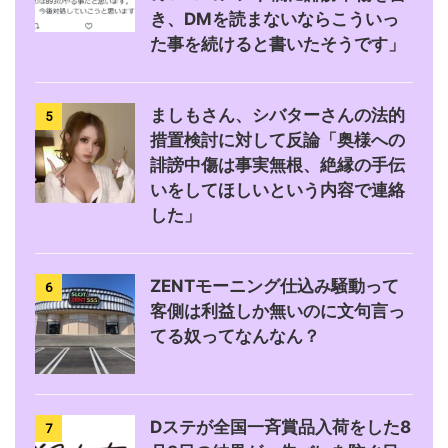
き、DMを読まないならこういっ
た事を続けると書いたそうです」
ましもさん、シバターさんの法的
5
措置検討に対して反論「奥様への
誹謗中傷は事実無根、絶縁の手伝
いをしてほしいという内容で連絡
した」
ZENTモーニング仕込み騒動って
6
客側は利益しか無いのに文句言っ
てる奴ってなんなん？
Dステが全国一斉賞品入荷をした8
7