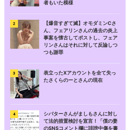
者もいた模様
【爆音すぎて滅】オモダミンCさ
2
ん、フェアリンさんの過去の炎上
事案を懐古してポストし、フェア
リンさんはそれに対して反論しつ
つも謝罪
表立ったXアカウントを全て失っ
3
たさくらのーとさんの現在
シバターさんがましもさんに対し
4
て法的措置検討を宣言！「僕の妻
のSNSコメント欄に誹謗中傷を書