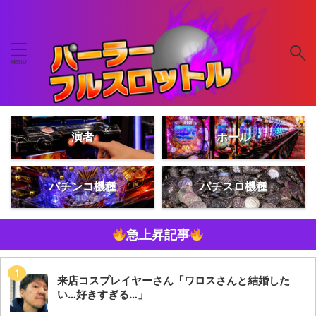
演者
ホール
パチンコ機種
パチスロ機種
急上昇記事
来店コスプレイヤーさん「ワロスさんと結婚した
い…好きすぎる…」