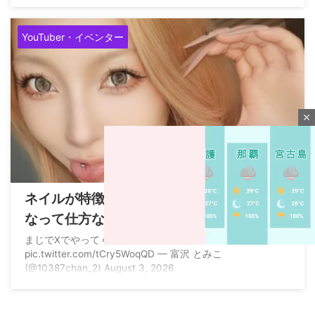
YouTuber・イベンター
close
2026/8/6
ネイルが特徴的な女性演者さん「指が気に
なって仕方ない、スロには不向き」とイン
スタで言われてしまう
まじでXでやってくれよ案件。
pic.twitter.com/tCry5WoqQD — 富沢 とみこ
(@10387chan_2) August 3, 2026
M
u
t