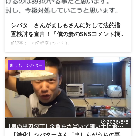
2026/8/9
シバターさんがましもさんに対して法的措
置検討を宣言！「僕の妻のSNSコメント欄
に誹謗中傷を書き、DMを読まないならこう
前記事： ※1分程度でツイ消し
いった事を続けると書いたそうです」
ましも
シバター
2026/8/8
【激化】シバターさん「ましもがうちの妻