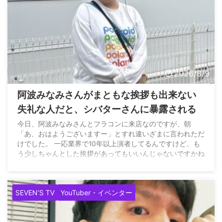
2026/8/9
阿波みなみさんがまともな挨拶も出来ない
失礼な人だと、シバターさんに暴露される
今日、阿波みなみさんとフラコンに来店なのですが、朝
「あ、おはようございますー」とすれ違いざまに言われただ
けでした。 一応業界で10年以上演者してるんですけど、も
う少しちゃんとした挨拶があってもいいんじゃないですかね
ぇ。… — サイトウヒカル（妻命） (@pwshibatarzz) August
9, 2026
SEVEN’S TV
YouTuber・イベンター