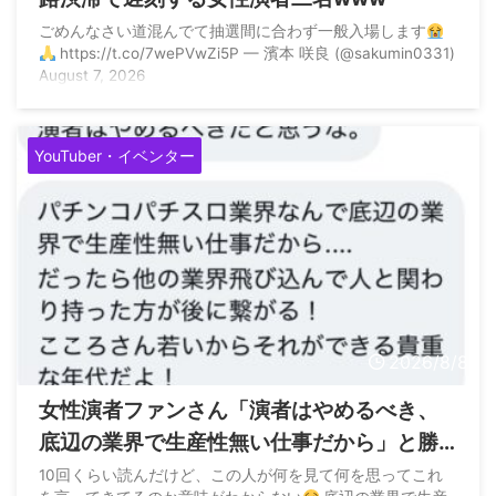
ごめんなさい道混んでて抽選間に合わず一般入場します
https://t.co/7wePVwZi5P — 濱本 咲良 (@sakumin0331)
August 7, 2026
YouTuber・イベンター
2026/8/8
女性演者ファンさん「演者はやめるべき、
底辺の業界で生産性無い仕事だから」と勝
手なアドバイス
10回くらい読んだけど、この人が何を見て何を思ってこれ