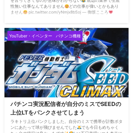
を言ってきてるのか意味がわからない
底辺の業界で生産
性無い仕事なんてありません
どの仕事が偉いとかもあり
ません
pic.twitter.com/yNmjx8bSoj — 御坂こころ
(@misaka_cocoro) August 7, 2026
YouTuber・イベンター
パチンコ機種
2026/8/7
パチンコ実況配信者が自分のミスでSEEDの
上位LTをパンクさせてしまう
ラキトリ上位パンクしました。自分のミスで携帯が計数ボタ
ンにあたって球が飛びませんでした
でも今日もめちゃく