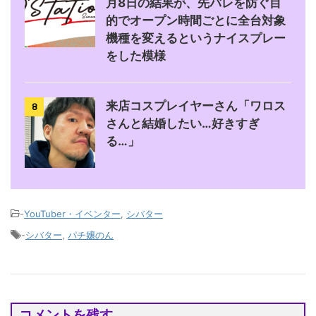
月8日の結果が、先バレを防ぐ目
的でオープン時間ごとに全台対象
機種を変えるというナイスプレー
をした模様
来店コスプレイヤーさん「ワロス
8
さんと結婚したい…好きすぎ
る…」
-
YouTuber・イベンター
,
シバター
-
シバター
,
パチ嬢のん
コメントを残す