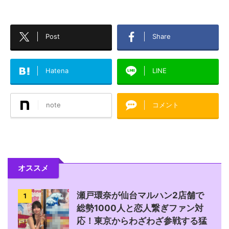
Post
Share
Hatena
LINE
note
コメント
オススメ
瀬戸環奈が仙台マルハン2店舗で
1
総勢1000人と恋人繋ぎファン対
応！東京からわざわざ参戦する猛