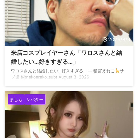
2026/8/9
来店コスプレイヤーさん「ワロスさんと結
婚したい…好きすぎる…」
ワロスさんと結婚したい…好きすぎる… — 猫宮えれこ
サ
ブ垢 (@nekoereko_sub) August 3, 2026
ましも
シバター