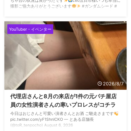
ちゃ台の状況は良かったです
Leo五日市様いつも本当に
撮影ご協力ありがとうございます
#ガンダムシード #
パチンコ #悲しすぎたのでいいねいただけたらすごく嬉しい
です pic.twitter.com/2dOs2yWPxZ — ...
YouTuber・イベンター
2026/8/7
代理店さんと8月の来店が1件の元パチ屋店
員の女性演者さんの寒いプロレスがコチラ
今日はおじさんと可愛い演者さんとお酒 ご馳走さまです
pic.twitter.com/yF1ShnlCKO — とある店舗長
(@toR_tenpocho) August 6, 2026