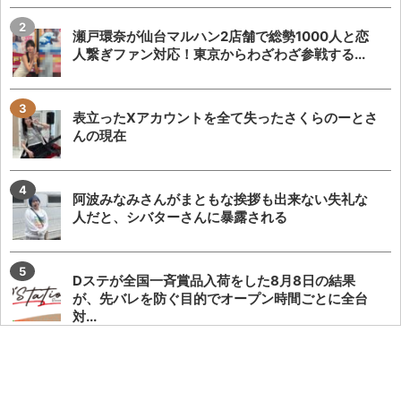
瀬戸環奈が仙台マルハン2店舗で総勢1000人と恋
人繋ぎファン対応！東京からわざわざ参戦する...
表立ったXアカウントを全て失ったさくらのーとさ
んの現在
阿波みなみさんがまともな挨拶も出来ない失礼な
人だと、シバターさんに暴露される
Dステが全国一斉賞品入荷をした8月8日の結果
が、先バレを防ぐ目的でオープン時間ごとに全台
対...
【爆音すぎて滅】オモダミンCさん、フェアリンさ
んの過去の炎上事案を懐古してポストし、フェア...