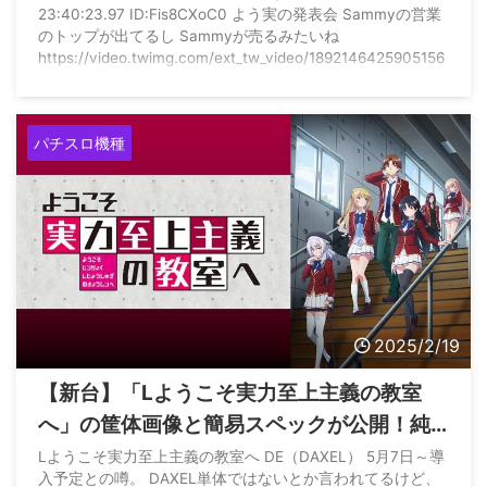
23:40:23.97 ID:Fis8CXoC0 よう実の発表会 Sammyの営業
のトップが出てるし Sammyが売るみたいね
https://video.twimg.com/ext_tw_video/1892146425905156
096/pu/vid/avc1/1280x720/tTGcRcfF-TPtMg4d.mp4?
tag=12
パチスロ機種
2025/2/19
【新台】「Lようこそ実力至上主義の教室
へ」の筐体画像と簡易スペックが公開！純
増3.3枚のAT機で5月に導入予定との噂！
Lようこそ実力至上主義の教室へ DE（DAXEL） 5月7日～導
入予定との噂。 DAXEL単体ではないとか言われてるけど、