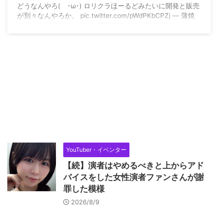
どうなんやろ( ･ω･) ロリクラほーるどみたいに開発と販売
が別々なんやろか。 pic.twitter.com/pWdPKbCPZj — 蒲焼
ん(･ω･ ) (@Dolphin_ring777) February 16, 2025
YouTuber・イベンター
【続】演者はやめるべきと上からアド
バイスをした女性演者ファンさんが謝
罪した模様
2026/8/9