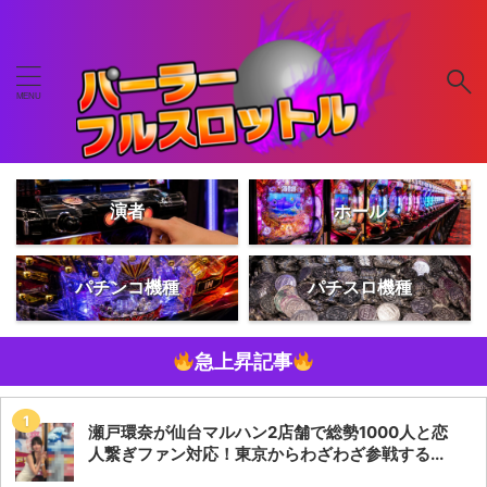
演者
ホール
パチンコ機種
パチスロ機種
急上昇記事
瀬戸環奈が仙台マルハン2店舗で総勢1000人と恋
人繋ぎファン対応！東京からわざわざ参戦する...