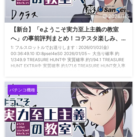
2026/1/5
【新台】「eようこそ実力至上主義の教室
へ」の事前評判まとめ！コテスタ楽しみ、
店の扱いにも要注目！
1: フルスロットルでお送りします : 2026/01/02(金)
00:36:49.10 ID:8pseI4eS0 2026/01/05～ 大当り確率 約
1/349.9 TREASURE HUNT中 実質確率 約1/94.1 TREASURE
HUNT EXTRA中 実質確率 約1/71.6 TREASURE HUNT突入率
約50% TREASURE HUNT(ST)継続率 ST中 約50%（※1） 大
当り中 約73% TREASURE HUNT EXTRA(ST)継続率 ST中 約
87%（※2） 大 ...
パチンコ機種