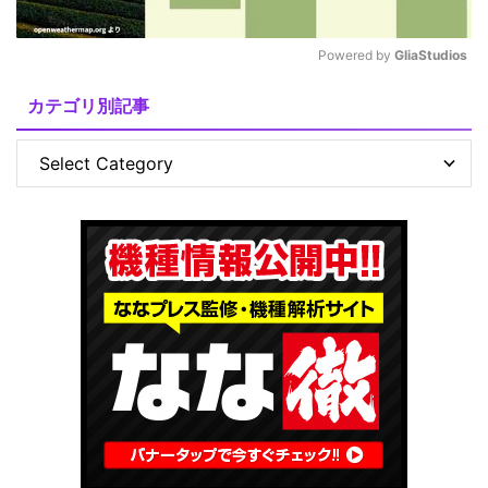
Powered by 
GliaStudios
M
カテゴリ別記事
u
t
e