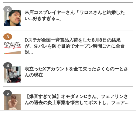
来店コスプレイヤーさん「ワロスさんと結婚した
い…好きすぎる…」
Dステが全国一斉賞品入荷をした8月8日の結果
が、先バレを防ぐ目的でオープン時間ごとに全台
対...
表立ったXアカウントを全て失ったさくらのーとさ
んの現在
【爆音すぎて滅】オモダミンCさん、フェアリンさ
んの過去の炎上事案を懐古してポストし、フェア...
【総付警察】森本レオ子さんが謎カードを配布→無
価値でもないカード配布って大丈夫なのかとツッ...