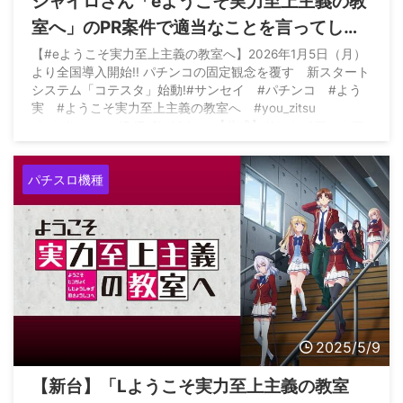
ジャイロさん「eようこそ実力至上主義の教
室へ」のPR案件で適当なことを言ってしま
いヤラかす
【#eようこそ実力至上主義の教室へ】2026年1月5日（月）
より全国導入開始!! パチンコの固定観念を覆す 新スタート
システム「コテスタ」始動!#サンセイ #パチンコ #よう
実 #ようこそ実力至上主義の教室へ #you_zitsu
pic.twitter.com/SJTq2kqVhk — 【公式】サンセイアールア
ンドディ (@sansei_rd) October 13, 2025
パチスロ機種
2025/5/9
【新台】「Lようこそ実力至上主義の教室