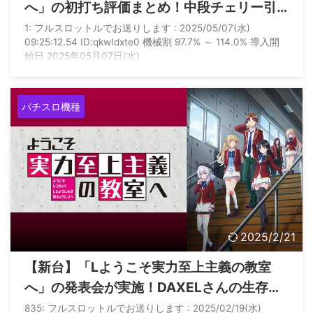
へ」の初打ち評価まとめ！中段チェリー引
いて160枚、とにかく辛いとの声多数…
1: フルスロットルでお送りします : 2025/05/07(水)
09:25:12.54 ID:qkwIdxte0 機械割 97.7% ～ 114.0% 導入開
始日 2025年05月07日(水)
パチスロ機種
2025/2/21
【新台】「Lようこそ実力至上主義の教室
へ」の発表会が実施！DAXELさんの生存確
認がされる
835: フルスロットルでお送りします : 2025/02/19(水)