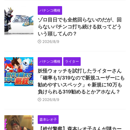
パチンコ機種
ゾロ目日でも全然回らないのだが、回
らないパチンコ打ち続ける奴ってどう
いう頭してんの？
2026/8/9
パチンコ機種
ライター
妖怪ウォッチを試打したライターさん
「確率も1/319なので新規ユーザーにも
勧めやすいスペック」←新規に10万も
負けられる319勧めるとかアホなん？
2026/8/9
森本レオ子
【総付警察】森本レオ子さんが謎カー