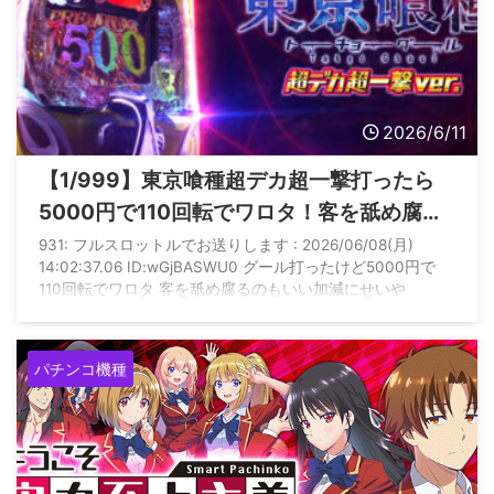
2026/6/11
【1/999】東京喰種超デカ超一撃打ったら
5000円で110回転でワロタ！客を舐め腐る
のもいい加減にせいや
931: フルスロットルでお送りします : 2026/06/08(月)
14:02:37.06 ID:wGjBASWU0 グール打ったけど5000円で
110回転でワロタ 客を舐め腐るのもいい加減にせいや
パチンコ機種