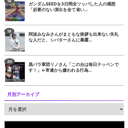
ガンダムSEEDを3日間全ツッパした人の感想
「必要のない演出を全て省い...
阿波みなみさんがまともな挨拶も出来ない失礼
な人だと、シバターさんに暴露...
黒バラ軍団リノさん「この台は毎日テッペンで
す！」←常連から嫌われる行為...
月別アーカイブ