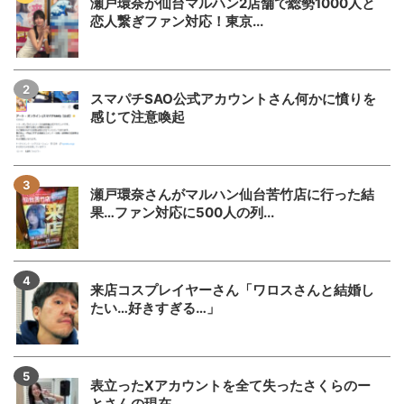
瀬戸環奈が仙台マルハン2店舗で総勢1000人と
恋人繋ぎファン対応！東京...
スマパチSAO公式アカウントさん何かに憤りを
感じて注意喚起
瀬戸環奈さんがマルハン仙台苦竹店に行った結
果…ファン対応に500人の列...
来店コスプレイヤーさん「ワロスさんと結婚し
たい…好きすぎる…」
表立ったXアカウントを全て失ったさくらのー
とさんの現在