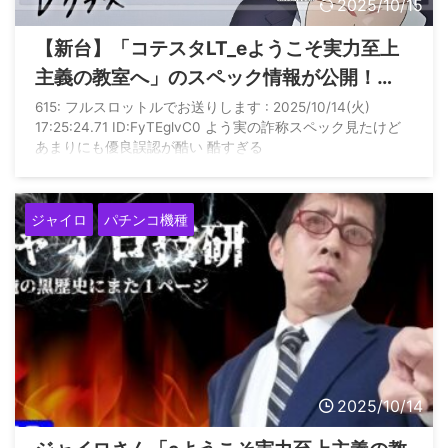
2025/10/15
【新台】「コテスタLT_eようこそ実力至上
主義の教室へ」のスペック情報が公開！
1/349の50%を2回通してなお13%の通常行
615: フルスロットルでお送りします : 2025/10/14(火)
17:25:24.71 ID:FyTEglvC0 よう実の詐称スペック見たけど
きがある模様…
あまりにも優良誤認が酷い 酷すぎる
ジャイロ
パチンコ機種
2025/10/14