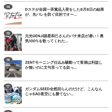
Dステが全国一斉賞品入荷をした8月8日の結果
が、先バレを防ぐ目的でオー...
元光GENJI諸星和己さんのパチ来店が凄い！勇
気100%を歌ってくれた...
ZENTモーニング仕込み騒動って客側は利益し
か無いのに文句言ってる奴っ...
ガンダムSEED全然回らんのだけど、こんなん
じゃSAO夜空にも勝てない...