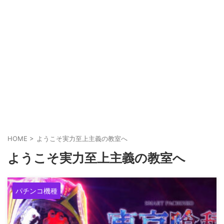
ZENTモーニング仕込み騒動って客側は利益しか無
いのに文句言ってる奴ってなんなん？
阿波みなみさんがまともな挨拶も出来ない失礼な
人だと、シバターさんに暴露される
瀬戸環奈さんがマルハン仙台苦竹店に行った結果…
ファン対応に500人の列が出来る
HOME
>
ようこそ実力至上主義の教室へ
ようこそ実力至上主義の教室へ
【新台】山佐「LモンキーターンRED」ティザー動
画公開！王道から挑戦へ
パチンコ機種