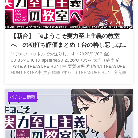
2026/1/7
【新台】「eようこそ実力至上主義の教室
へ」の初打ち評価まとめ！台の善し悪しは
ヘソ以外の賞球で調整している模様
1: フルスロットルでお送りします : 2026/01/02(金)
00:36:49.10 ID:8pseI4eS0 2026/01/05～ 大当り確率 約
1/349.9 TREASURE HUNT中 実質確率 約1/94.1 TREASURE
HUNT EXTRA中 実質確率 約1/71.6 TREASURE HUNT突入率
約50% TREASURE HUNT(ST)継続率 ST中 約50%（※1） 大
当り中 約73% TREASURE HUNT EXTRA(ST)継続率 ST中 約
87%（※2） 大 ...
パチンコ機種