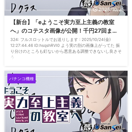
2025/10/25
【新台】「eようこそ実力至上主義の教室
へ」のコテスタ画像が公開！千円27回まわ
る安心感！
324: フルスロットルでお送りします : 2025/10/24(金)
12:27:44.46 ID:hsqshRVI0 よう実の別の画像上がってた 振
り分けのところも釘ないから悪意ある調整できないし良さそ
う
パチンコ機種