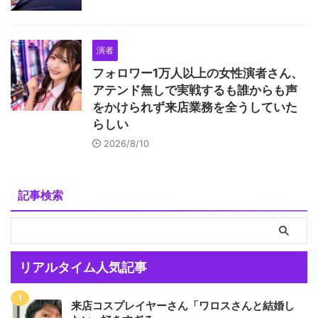
演者
フォロワー1万人以上の女性演者さん、
アテンド無しで実戦するも誰からも声
をかけられず来店業務を全うしていた
らしい
2026/8/10
記事検索
リアルタイム人気記事
来店コスプレイヤーさん「ワロスさんと結婚し