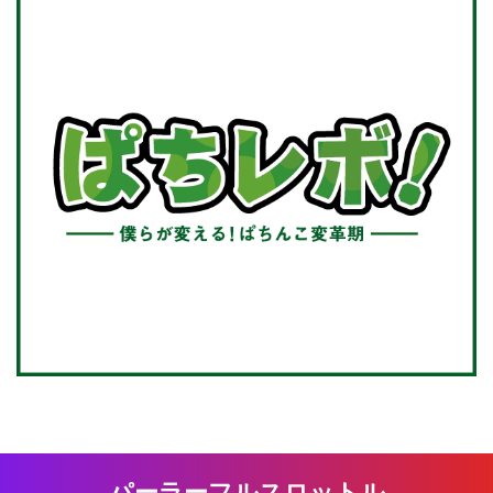
パーラーフルスロットル