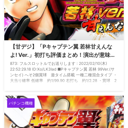
2022/5/16
【甘デジ】「Pキャプテン翼 若林甘えんな
よ! Ver.」初打ち評価まとめ！演出が意味不
明、53連15000発報告も
873: フルスロットルでお送りします : 2022/02/10(木)
22:52:29.18 ID:Xo/LK3lad ■Pキャプテン翼 若林 99Ver.(サ
ンセイ) へそ2個賞球 遊タイム搭載 一種二種混合タイプ ・
大当り確率 低確率 約1/99.90 右打ち 約1/2.28 ・賞球 2
＆1＆5＆7 ・カウント 10C ・RUSH 突入 約50％ 継続
約90.38％ ・時短回数 4回or100回 ・遊タイム 通常270
回転消化で時短100回 大当り内訳 ・特図1 50％ 3R 約
パチンコ機種
210個 時短4回 ...