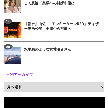
して反論「奥様への誹謗中傷は...
【新台】山佐「LモンキーターンRED」ティザ
ー動画公開！王道から挑戦へ
水平線のような女性演者さん
月別アーカイブ