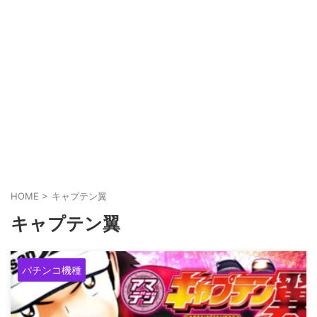
SAO夜空のフェアスタートってボーダーほど回ら
ないのによく打つよな
瀬戸環奈が仙台マルハン2店舗で総勢1000人と恋
人繋ぎファン対応！東京からわざわざ参戦する...
水平線のような女性演者さん
HOME
>
キャプテン翼
キャプテン翼
【総付警察】森本レオ子さんが謎カードを配布→無
価値でもないカード配布って大丈夫なのかとツッ...
パチンコ機種