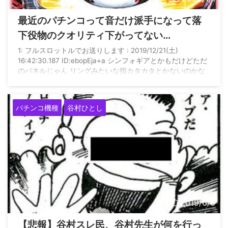
最近のパチンコって音だけ派手になって落
下役物のクオリティ下がってない
か・・・？
1: フルスロットルでお送りします : 2019/12/21(土)
16:42:30.187 ID:ebopEja+a シンフォギアとかもだけどただ
のパネルじゃん リングみたいな指カタカタとかないのかな
パチンコ機種
谷村ひとし
2019/6/6
【悲報】谷村スレ民、谷村先生が何を行っ