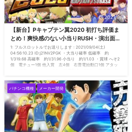
2021/9/9
【新台】Pキャプテン翼2020 初打ち評価ま
とめ！爽快感のない小当りRUSH・演出面で
も厳しい評価…
1: フルスロットルでお送りします : 2021/09/04(土)
04:56:10.23 ID:j21NV2PGK ・大当り確率 低確率 約
1/319.68 高確率 約1/31.96 小当り 約1/1.03 ・賞球 へそ2
個 電チュー1個 他入賞 左4個 右普電始動口1個 アタッ
カー15個 ・カウント 9C ・確変割合 75％ ・継続率 約
82％ ※時短引戻し込 ・時短回数 100回or200回 大当り内
訳 ・特図1 50％ 10R確変 約1350個 電サポ次回 25％
パチンコ機種
メーカー開発
3R確変 約405個 小当りRU ...