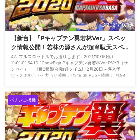
2021/10/15
【新台】「Pキャプテン翼若林Ver」スペッ
ク情報公開！若林の源さんが超韋駄天スペ
ックでついにキタwww
47: フルスロットルでお送りします : 2021/10/15(金)
11:01:01.64 ID:1CscwEiga Pキャプテン翼若林Ver RVY3（サ
ンセイ） --- 1種2種混合機(遊タイム) 12月20日～導入予
定・2,000台 --- 大当り確率：1/319.68 RUSH確率：1/1.99
突入率・継続率：60.16%・94%(時短4回) 遊タイム：大当り
間959回転後に時短100回 【簡易】Pキャプテン翼若林Ver
RVY3（サンセイ） --- 1種2種混合機(遊タイム) 12月20日～
パチンコ機種
...