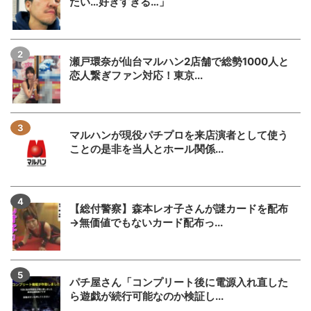
たい…好きすぎる…」
瀬戸環奈が仙台マルハン2店舗で総勢1000人と
恋人繋ぎファン対応！東京...
マルハンが現役パチプロを来店演者として使う
ことの是非を当人とホール関係...
【総付警察】森本レオ子さんが謎カードを配布
→無価値でもないカード配布っ...
パチ屋さん「コンプリート後に電源入れ直した
ら遊戯が続行可能なのか検証し...