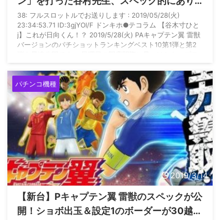
ン」を打った谷村先生、スペック的にあり
えない出玉報告をしてしまう
38: フルスロットルでお送りします : 2019/05/28(火)
23:34:53.71 ID:3gjYOl/F ドンキホ●テコラム 【谷木寸ひと
j】これが日向くん！？ 2019/5/28(火) PAキャプテン翼 雷獣
バージョンのパチショットランキングベスト10第1弾と第2
弾を早速公開です。 日曜日の閉店間際に見つけたキャプテ
ン翼の設定付きの甘デジです。 冬のソナタRememberでス
トレート8連チャン、そのうち6回Pフラッシュ付きのぜいた
パチンコ機種
くな連チャンで1万発以上出た後に、 景品を手に見つけたキ
ャプテ ...
2019/3/14
【新台】Pキャプテン翼 雷獣のスペックが公
開！ショボ出玉＆設定1のボーダーが30越え