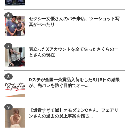
セクシー女優さんのパチ来店、ツーショット写
真がべったり
表立ったXアカウントを全て失ったさくらのー
とさんの現在
Dステが全国一斉賞品入荷をした8月8日の結果
が、先バレを防ぐ目的でオー...
【爆音すぎて滅】オモダミンCさん、フェアリ
ンさんの過去の炎上事案を懐古...