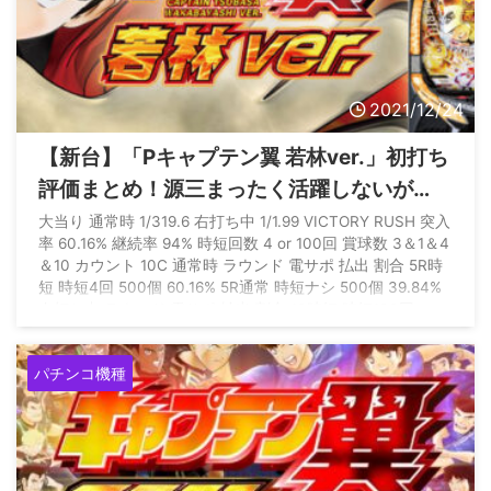
2021/12/24
【新台】「Pキャプテン翼 若林ver.」初打ち
評価まとめ！源三まったく活躍しないが
RUSH消化は大工より速い
大当り 通常時 1/319.6 右打ち中 1/1.99 VICTORY RUSH 突入
率 60.16% 継続率 94% 時短回数 4 or 100回 賞球数 3＆1＆4
＆10 カウント 10C 通常時 ラウンド 電サポ 払出 割合 5R時
短 時短4回 500個 60.16% 5R通常 時短ナシ 500個 39.84%
右打ち中 ラウンド 電サポ 払出 割合 10時短 時短100回
1000個 1.56% 3時短 300個 1.56% 10時短 時短4回 1000個
14.06% 3R時短 300個 82. ...
パチンコ機種