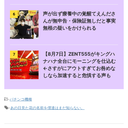
声が出ず療養中の覚醒てえんださ
6
んが無申告・保険証無しだと事実
無根の疑いをかけられる
【8月7日】ZENT555がキングハ
7
ナハナ全台にモーニングを仕込む
←さすがにアウトすぎてお咎めな
しなら加速すると危惧する声も
-
パチンコ機種
-
あの日見た花の名前を僕達はまだ知らない。