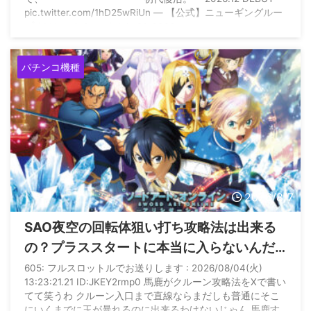
pic.twitter.com/1hD25wRiUn — 【公式】ニューギングルー
プ (@NewginGroup) July 31, 2026
パチンコ機種
2026/8/7
SAO夜空の回転体狙い打ち攻略法は出来る
の？プラススタートに本当に入らないんだ
が
605: フルスロットルでお送りします : 2026/08/04(火)
13:23:21.21 ID:JKEY2rmp0 馬鹿がクルーン攻略法をXで書い
てて笑うわ クルーン入口まで直線ならまだしも普通にそこ
にいくまでに玉が暴れるのに出来るわけないじゃん 馬鹿す