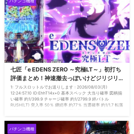
パチンコ機種
2026/8/6
七匠「e EDENS ZERO ～究極LT～」初打ち
評価まとめ！神速撤去っぽいけどジリジリ
人気出る機種ってあったか？
1: フルスロットルでお送りします : 2026/08/03(月)
12:24:57.10 ID:EhhT14x+0 基本スペック 大当り確率 図柄揃
い確率 約1/399.9 チャージ確率 約1/2799.9 絆バトル
RUSH(LT) 突入率 50％ 継続率 約77％ 当選確率 約1/1.7 転落
確率 約1/5.7 継続回数 転落or実質次回まで ULTRA OVER
DRIVE(究極LT) 継続率 約77％ 当選確率 約1/1.3 転落確率 約
1/4.2 継続回数 転落or実質次回まで 賞球数 1＆5＆ ...
パチンコ機種