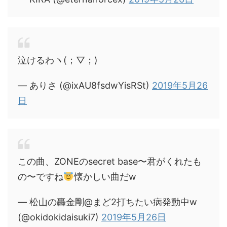
泣けるわヽ(；▽；)
— ありさ (@ixAU8fsdwYisRSt)
2019年5月26
日
この曲、ZONEのsecret base〜君がくれたも
の〜ですね
懐かしい曲だw
— 松山の轟金剛@まど2打ちたい病発動中w
(@okidokidaisuki7)
2019年5月26日