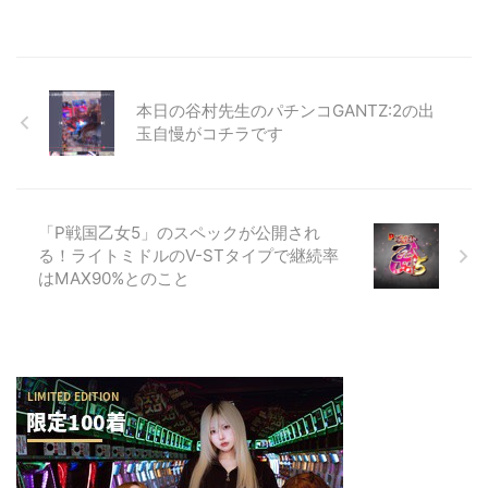
本日の谷村先生のパチンコGANTZ:2の出
玉自慢がコチラです
「P戦国乙女5」のスペックが公開され
る！ライトミドルのV-STタイプで継続率
はMAX90%とのこと