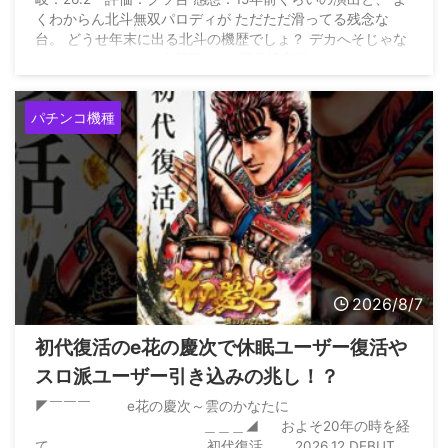
くわからん北斗無双パロディが ただただ滑ってる残念な
台。 どうせ年末に出る北斗の機歴でしょ？ デカへそじゃな
ければワーストクソ台筆頭。 — 現役設定師 (@genn_eki)
August 6, 2026
パチンコ機種
2026/8/7
初代復活のe花の慶次で休眠ユーザー復活や
スロ派ユーザー引き込みの兆し！？
◤￣￣￣ e花の慶次～雲のかなたに
＿＿＿◢ およそ20年の時を経
て、 初代復活。 2026.12 DEBUT