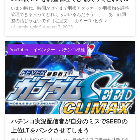
らいいるの？
いまの時代、時間かけてまで羽根アタッカーの羽根物を調整
管理できる人ってどれくらいいるんだろう、、、 あ、釘調
整の話じゃないです（定型文 — カミーユ･ビダン
(@kamiyu_slot) August 7, 2026
YouTuber・イベンター
パチンコ機種
2026/8/7
パチンコ実況配信者が自分のミスでSEEDの
上位LTをパンクさせてしまう
ラキトリ上位パンクしました。自分のミスで携帯が計数ボタ