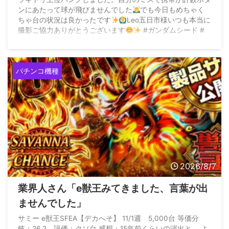
ンにあたって球が飛びませんでした
でも今日もめちゃく
ちゃ台の状況は良かったです
Leo五日市様いつも本当に
撮影ご協力ありがとうございます
#ガンダムシード #
パチンコ #悲しすぎたのでいいねいただけたらすごく嬉しい
です pic.twitter.com/2dOs2yWPxZ — ...
パチンコ機種
2026/8/7
業界人さん「e獣王みてきました、言葉が出
ませんでした」
サミー e獣王SFEA【デカへそ】 11/1週 5,000台 等価分
岐：26.2 評価：クソ台 感想：15年前くらいの演出と、 よ