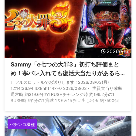
2026/8/6
Sammy「e七つの大罪3」初打ち評価まと
め！寒バレ入れても復活大当たりがあるら
しいぞ
1: フルスロットルでお送りします : 2026/08/03(月)
12:14:36.94 ID:EhhT14x+0 2026/08/03～ 実質大当り確率
通常時 約319.6分の1 RUSHチャレンジ時 約196.2分の1
RUSH時 約1分の1 賞球 1＆6＆15 払い出し出玉 約7500個
（10R×5回） 約6300個（10R×4回＋2R） 約5100個
（10R×3回＋2R×2回） 約3900個（10R×2回＋2R×3回） 約
2700個（10R回＋2R×4回） 約1500個（2R×5回） 約450 ...
パチンコ機種