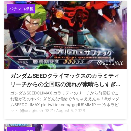
パチンコ機種
2026/8/6
ガンダムSEEDクライマックスのカラミティ
リーチからの全回転の流れが素晴らしすぎ
ると話題に
ガンダムSEEDCLIMAX カラミティのリーチから前回転でこ
れ繋がるのヤバすぎどんな情緒でうちゃええんや！#ガンダ
ムSEEDCLIMAX pic.twitter.com/tgqdUSMM1P — 冷水ラビ
ット (@usagirush_0821) August 5, 2026