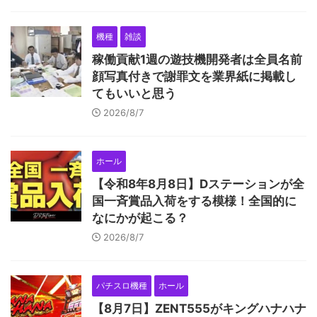
機種
雑談
稼働貢献1週の遊技機開発者は全員名前
顔写真付きで謝罪文を業界紙に掲載し
てもいいと思う
2026/8/7
ホール
【令和8年8月8日】Dステーションが全
国一斉賞品入荷をする模様！全国的に
なにかが起こる？
2026/8/7
パチスロ機種
ホール
【8月7日】ZENT555がキングハナハナ