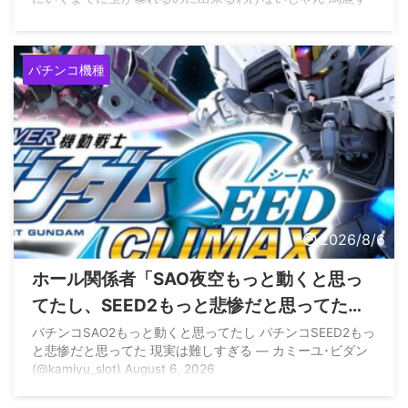
ぎる
パチンコ機種
2026/8/6
ホール関係者「SAO夜空もっと動くと思っ
てたし、SEED2もっと悲惨だと思ってた、
現実は難しすぎる」
パチンコSAO2もっと動くと思ってたし パチンコSEED2もっ
と悲惨だと思ってた 現実は難しすぎる — カミーユ･ビダン
(@kamiyu_slot) August 6, 2026