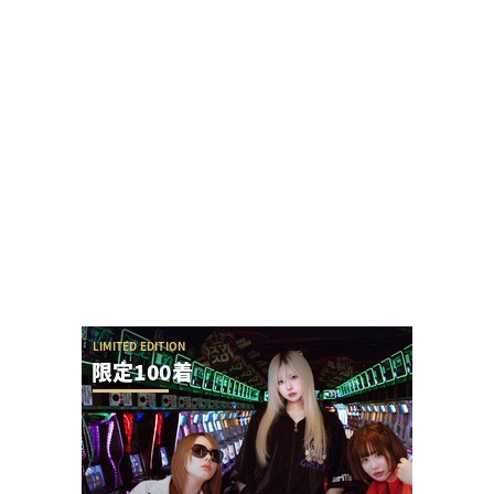
稼働貢献1週の遊技機開発者は全員名前顔写真付き
で謝罪文を業界紙に掲載してもいいと思う
今の時代、時間かけてまで羽根アタッカーの羽根
モノを調整管理できる人ってどれくらいいるの？
パチンコ実況配信者が自分のミスでSEEDの上位LT
をパンクさせてしまう
【神ファンサ】瀬戸環奈さんが8月8日のマルハン
仙台駅東店・仙台苦竹店予定になるだけで話題沸...