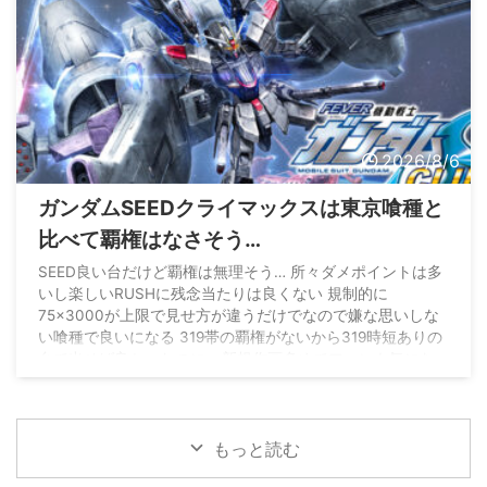
2026/8/6
ガンダムSEEDクライマックスは東京喰種と
比べて覇権はなさそう…
SEED良い台だけど覇権は無理そう… 所々ダメポイントは多
いし楽しいRUSHに残念当たりは良くない 規制的に
75×3000が上限で見せ方が違うだけでなので嫌な思いしな
い喰種で良いになる 319帯の覇権がないから319時短ありの
台で出せば良かったのに… 新規作画多めでファンも気にな
るのに399の52凸は無理よ
pic.twitter.com/gRq26dHfYt
— 最強黄金騎士ぱちんかす
(@Gold_WolfGARO_) August
4, 2026
もっと読む