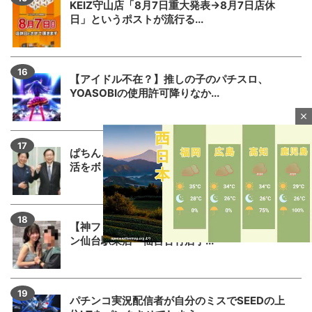
KEIZ守山店「8月7日重大発表→8月7日店休
日」というポストが流行る...
【アイドル不在？】推しの子のパチスロ、
YOASOBIの使用許可降りなか...
close
ぱちんこ業界人さん「増税して増税して国民生
活をボロボロにしたのが自民政...
【神ファンサ】瀬戸環奈さんが8月8日のマルハ
ン仙台駅東店・仙台苦竹店予...
M
u
パチンコ実況配信者が自分のミスでSEEDの上
t