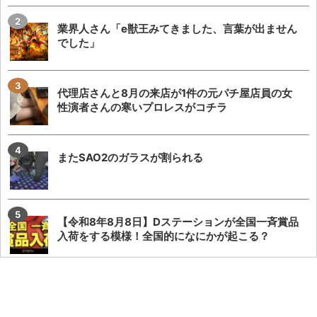
業界人さん「e獣王みてきました、言葉が出ません
でした」
代理店さんと8月の来店が1件の元パチ屋店員の女
性演者さんの寒いプロレスがコチラ
またSAO2のガラスが割られる
【令和8年8月8日】Dステーションが全国一斉賞品
入荷をする模様！全国的になにかが起こる？
KEIZ守山店「8月7日重大発表→8月7日店休日」と
いうポストが流行るが…