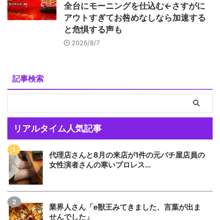
全台にモーニングを仕込む←さすがに
アウトすぎてお咎めなしなら加速する
と危惧する声も
2026/8/7
記事検索
リアルタイム人気記事
代理店さんと8月の来店が1件の元パチ屋店員の
女性演者さんの寒いプロレス...
業界人さん「e獣王みてきました、言葉が出ま
せんでした」