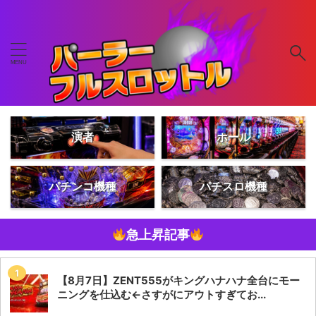
演者
ホール
パチンコ機種
パチスロ機種
急上昇記事
【8月7日】ZENT555がキングハナハナ全台にモー
ニングを仕込む←さすがにアウトすぎてお...