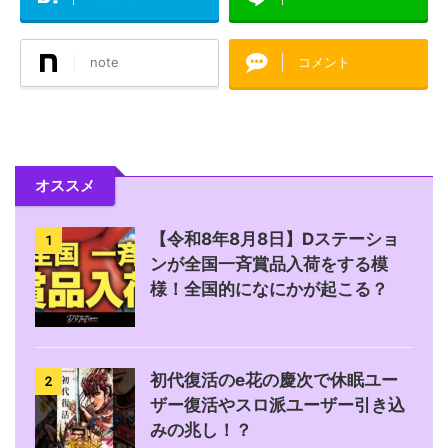
note
コメント
オススメ
【令和8年8月8日】Dステーショ
1
ンが全国一斉賞品入荷をする模
様！全国的になにかが起こる？
初代復活のe花の慶次で休眠ユー
2
ザー復活やスロ派ユーザー引き込
みの兆し！？