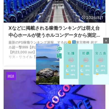
2026/8/1
Xなどに掲載される稼働ランキングは萌え台
中心ホールが使うホルコンデータから測定
close
されてるから参考にならないらしい
最新のPS稼働ランキング速報、するね
東京喰種 超デ
カ超一撃999【約24,500 out】
ひきこまり吸血姫の悶々
【約23,000 out】
必殺仕事人6【約20,000 out】
リコ
リス・リコイル【約18,000 out】
大海物語5
SPECIAL【約14,000 out】
東京喰種 TOKYO GHOUL【約
14,000 out】… https://t.co/ll19dz ...
雑談
M
u
t