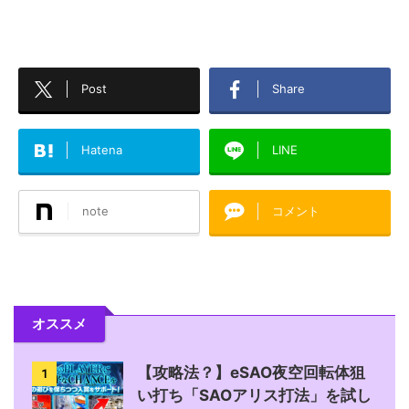
Post
Share
Hatena
LINE
note
コメント
オススメ
【攻略法？】eSAO夜空回転体狙
1
い打ち「SAOアリス打法」を試し