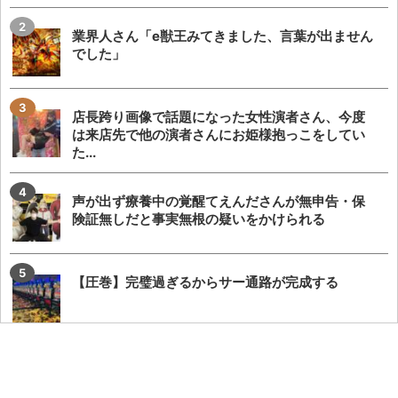
業界人さん「e獣王みてきました、言葉が出ません
でした」
店長跨り画像で話題になった女性演者さん、今度
は来店先で他の演者さんにお姫様抱っこをしてい
た...
声が出ず療養中の覚醒てえんださんが無申告・保
険証無しだと事実無根の疑いをかけられる
【圧巻】完璧過ぎるからサー通路が完成する
【攻略法？】eSAO夜空回転体狙い打ち「SAOアリ
ス打法」を試した人が22-23回はいくら...