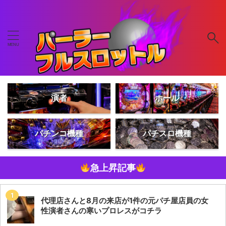
演者
ホール
パチンコ機種
パチスロ機種
急上昇記事
代理店さんと8月の来店が1件の元パチ屋店員の女
性演者さんの寒いプロレスがコチラ