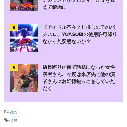
アカウントがプロフィール等を変
えて鍵垢に
【アイドル不在？】推しの子のパ
8
チスロ、YOASOBIの使用許可降り
なかった疑惑ないか？
店長跨り画像で話題になった女性
9
演者さん、今度は来店先で他の演
者さんにお姫様抱っこをしていた
だく
-
雑談
-
音量