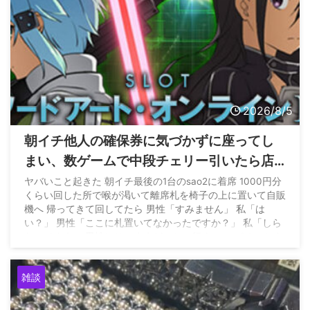
2026/8/5
朝イチ他人の確保券に気づかずに座ってし
まい、数ゲームで中段チェリー引いたら店
員に代われと言われてしまったのだが
ヤバいこと起きた 朝イチ最後の1台のsao2に着席 1000円分
くらい回した所で喉が渇いて離席札を椅子の上に置いて自販
機へ 帰ってきて回してたら 男性「すみません」 私「は
い？」 男性「ここに札置いてなかったですか？」 私「しら
ないですよ」 男性はそのままどこかへ行く… — パチンかす
ん (@pachinkasune) August 4, 2026
雑談