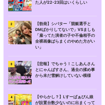
た人が22-23回はいくらしい
【勃発】シバター「競艇選手と
2
DMばかりしてないで」VSましも
「雇ってた演者の子や不倫相手の
全裸画像ばらまくのやめた方がい
い」
【悲報】でちゃう！こしあんさん
3
とにゃんぱすさん、過去の揉め事
から未だ雪解けしていない模様
【やらかし？】Lすーぱぁびん娘
4
が設置台数少ないのに出まくって