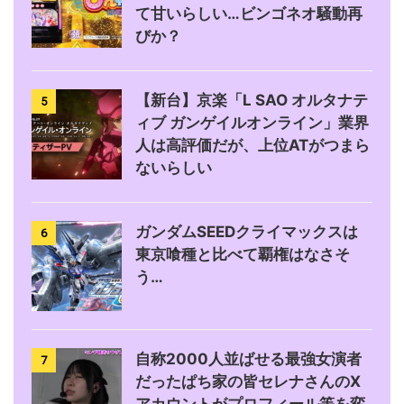
て甘いらしい…ビンゴネオ騒動再
びか？
【新台】京楽「L SAO オルタナテ
5
ィブ ガンゲイルオンライン」業界
人は高評価だが、上位ATがつまら
ないらしい
ガンダムSEEDクライマックスは
6
東京喰種と比べて覇権はなさそ
う…
自称2000人並ばせる最強女演者
7
だったぱち家の皆セレナさんのX