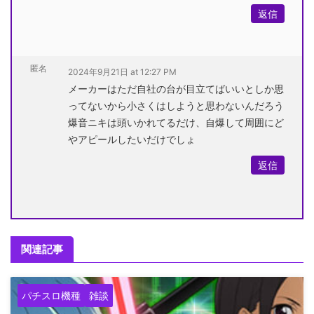
返信
匿名
2024年9月21日 at 12:27 PM
メーカーはただ自社の台が目立てばいいとしか思
ってないから小さくはしようと思わないんだろう
爆音ニキは頭いかれてるだけ、自爆して周囲にど
やアピールしたいだけでしょ
返信
関連記事
パチスロ機種
雑談