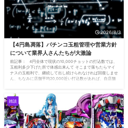
2026/8/3
【4円島凋落】パチンコ玉粗管理や営業方針
について業界人さんたちが大激論
前記事： 4円全体で現状の10,000チョットの打込数では、
玉粗利多少下げた所で体感出来んて そこまで落ちたらマイ
ナスの玉粗利で、継続して出し続けられなければ回復しませ
ん、ちなみに店舗平均20,000近い打込数があれば、自店舗
に合った機種をマイナス運用出来れば、その機種キッカケに
全店昨対比15%増は出来た https://t.co/6qXEAHXwFW — 雲
の上のパチンコ店 (@P_market56) August 2, 2026
雑談