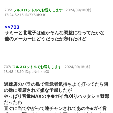
705:
フルスロットルでお送りします
:
2024/09/18(水)
17:24:52.15 ID:7X59hXlI0
>>703
サミーと北電子は確かそんな調整になってたかな
他のメーカーはどうだったか忘れたけど
707:
フルスロットルでお送りします
:
2024/09/18(水)
18:48:48.10 ID:puNnbkhX0
過疎店のバラの島で鬼武者気持ちよく打ってたら隣
の操に着席されて嫌な予感したが
やっぱり音量MAXのキ●ガイ角刈りハッタショ野郎
だったわ
直ぐに当てやがって連チャンされてあのキ
ガイ音
●