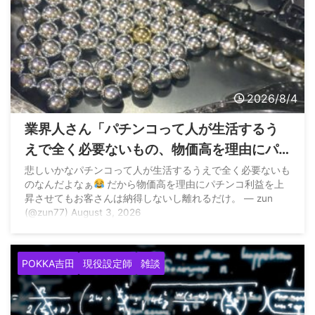
2026/8/4
業界人さん「パチンコって人が生活するう
えで全く必要ないもの、物価高を理由にパ
チンコ利益を上昇させてもお客さんは納得
悲しいかなパチンコって人が生活するうえで全く必要ないも
のなんだよなぁ
だから物価高を理由にパチンコ利益を上
しないし離れるだけ」
昇させてもお客さんは納得しないし離れるだけ。 — zun
(@zun77) August 3, 2026
POKKA吉田
現役設定師
雑談