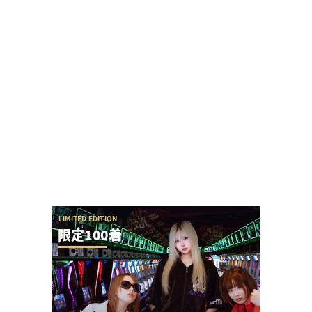
ホール関係者「SAO夜空もっと動くと思ってた
し、SEED2もっと悲惨だと思ってた、現実は難...
【勃発】シバター「競艇選手とDMばかりしてない
で」VSましも「雇ってた演者の子や不倫相手の...
【やらかし？】Lすーぱぁびん娘が設置台数少ない
のに出まくってて甘いらしい…ビンゴネオ騒動再...
【アイドル不在？】推しの子のパチスロ、
YOASOBIの使用許可降りなかった疑惑ないか？