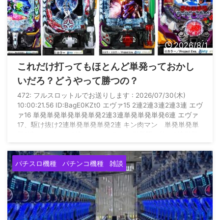
2026/8/1
これだけ打ってもほとんど単発っておかし
いだろ？どうやって勝つの？
472: フルスロットルでお送りします : 2026/07/30(木)
10:00:21.56 ID:BagE0KZt0 エヴァ15 2連2連3連2連3連 エヴ
ァ16 単発単発単発単発単発2連3連単発単発単発6連 エヴァ
17、駆け抜け2連単発単発単発2連 キン肉マン 単発単発単
発2連 カバネリ 2連 カフェテラス 単発駆け抜け2連単発
単発単発単発駆け抜け駆け抜け駆け抜け グール 単発駆け
抜け単発単発3連 暴凶 3連2連駆け抜け駆け抜け なのは
パチスロ機種
パチンコ機種
雑談
3連 何これ いつになったら勝てるの？ これだけ当たり引い
て万 ...