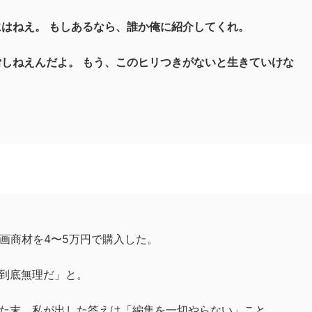
にはねえ。 もしあるなら、誰か俺に紹介してくれ。
労しねえんだよ。 もう、このヒリつきがないと生きていけな
動画商材を4〜5万円で購入した。
到底無理だ」と。
た末、私が出した答えは「編集を一切やらない」こと。