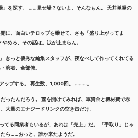
」を探す。 ……見せ場？ないよ、そんなもん。 天井単発の
展開に、面白いテロップを乗せて、さも「盛り上がってま
算？やめろ、その話は。涙が止まらん。
」 きっと優秀な編集スタッフが、夜なべして作ってくれてる
集・演者、全部俺。
プする。 再生数、1,000回。 ………。
きだったんだろう。 蓋を開けてみれば、軍資金と機材費で赤
と、大量のエナジードリンクの空き缶だけ。
ってる同業者もいるが、あれは「売上」だ。 「手取り」じゃ
えたら……おっと、誰か来たようだ。