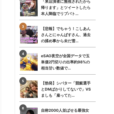
「来店演者に無視されたから
帰ります」とツイートしたら
本人降臨でリプバト...
【悲報】でちゃう！こしあん
さんとにゃんぱすさん、過去
の揉め事から未だ雪...
eSAO夜空が全国データで玉
単価2円切りの出率約98%の
相当甘い数値で...
【勃発】シバター「競艇選手
とDMばかりしてないで」VS
ましも「雇ってた...
自称2000人並ばせる最強女