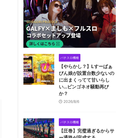
パチスロ機種
【やらかし？】Lすーぱぁ
びん娘が設置台数少ないの
に出まくってて甘いらし
い…ビンゴネオ騒動再び
か？
2026/8/6
パチスロ機種
【圧巻】完璧過ぎるからサ
ー通路が完成する