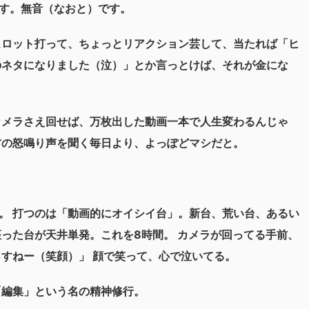
す。無音（なおと）です。
スロット打って、ちょっとリアクション芸して、当たれば「ヒ
のネタになりました（泣）」とか言っとけば、それが金にな
カメラさえ回せば、万枚出した動画一本で人生変わるんじゃ
方の怒鳴り声を聞く毎日より、よっぽどマシだと。
。 打つのは「動画的にオイシイ台」。新台、荒い台、あるい
座った台が天井単発。これを8時間。 カメラが回ってる手前、
っすねー（笑顔）」 顔で笑って、心で泣いてる。
「編集」という名の精神修行。