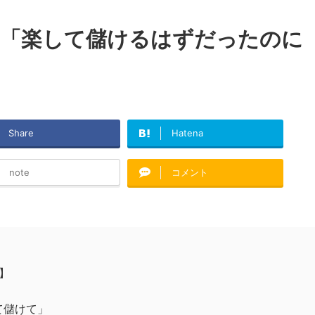
さん「楽して儲けるはずだったのに
Share
Hatena
note
コメント
】
て儲けて」