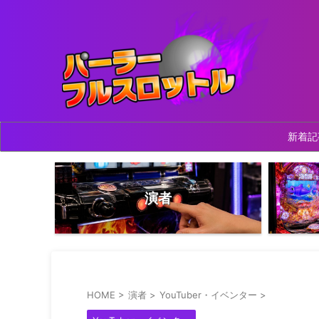
新着記
演者
HOME
>
演者
>
YouTuber・イベンター
>