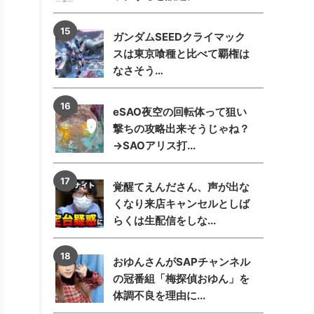
ガンダムSEEDクライマック
スは東京喰種と比べて覇権は
なさそう…
eSAO夜空の回転体って狙い
撃ちの攻略出来そうじゃね？
→SAOアリス打...
覚醒てえんださん、声が出な
くなり来店キャンセルとしば
らくは生配信をしな...
おゆんさんがSAPチャンネル
の冠番組「梅探偵おゆん」を
体調不良を理由に...