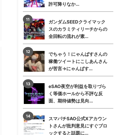
許可降りなか...
ガンダムSEEDクライマック
スのカラミティリーチからの
全回転の流れが素...
でちゃう！にゃんぱすさんの
稼働ツイートにこしあんさん
が苦言→にゃんぱす...
eSAO夜空が利益を取りづら
く等価ホールから不評な反
面、期待値勢は見向...
スマパチSAO公式Xアカウン
トさんが批判意見にすぐブロ
ックすると話題に...