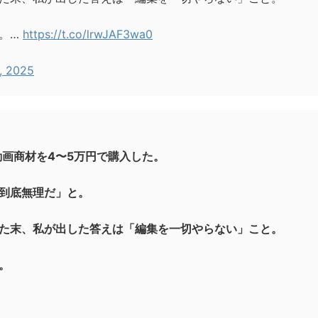
。…
https://t.co/lrwJAF3wa0
, 2025
動画商材を4〜5万円で購入した。
到底無理だ」と。
た末、私が出した答えは「編集を一切やらない」こと。
。