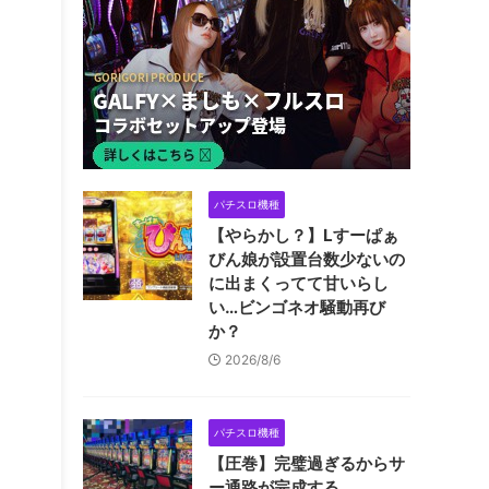
パチスロ機種
【やらかし？】Lすーぱぁ
びん娘が設置台数少ないの
に出まくってて甘いらし
い…ビンゴネオ騒動再び
か？
2026/8/6
パチスロ機種
【圧巻】完璧過ぎるからサ
ー通路が完成する