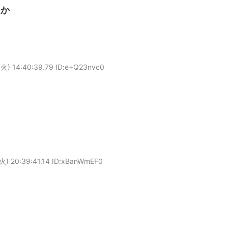
じか
火) 14:40:39.79 ID:e+Q23nvc0
火) 20:39:41.14 ID:xBanWmEF0
？