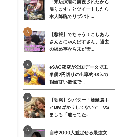
「来店演者に無視されたから
帰ります」とツイートしたら
本人降臨でリプバト...
【悲報】でちゃう！こしあん
さんとにゃんぱすさん、過去
の揉め事から未だ雪...
eSAO夜空が全国データで玉
単価2円切りの出率約98%の
相当甘い数値で...
【勃発】シバター「競艇選手
とDMばかりしてないで」VS
ましも「雇ってた...
自称2000人並ばせる最強女