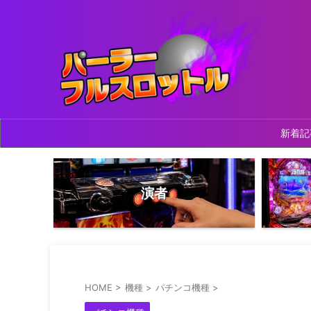
新着記
演者
HOME
>
機種
>
パチンコ機種
>