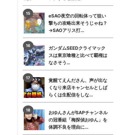
eSAO夜空の回転体って狙い
撃ちの攻略出来そうじゃね？
→SAOアリス打...
ガンダムSEEDクライマック
スは東京喰種と比べて覇権は
なさそう…
覚醒てえんださん、声が出な
くなり来店キャンセルとしば
らくは生配信をしな...
おゆんさんがSAPチャンネル
の冠番組「梅探偵おゆん」を
体調不良を理由に...