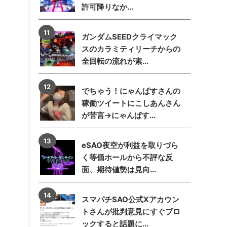
許可降りなか...
ガンダムSEEDクライマック
スのカラミティリーチからの
全回転の流れが素...
でちゃう！にゃんぱすさんの
稼働ツイートにこしあんさん
が苦言→にゃんぱす...
eSAO夜空が利益を取りづら
く等価ホールから不評な反
面、期待値勢は見向...
スマパチSAO公式Xアカウン
トさんが批判意見にすぐブロ
ックすると話題に...