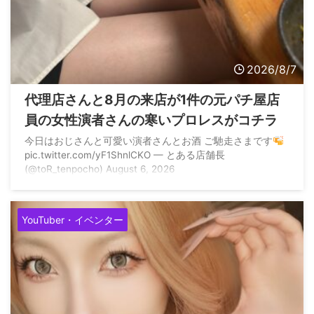
2026/8/7
代理店さんと8月の来店が1件の元パチ屋店
員の女性演者さんの寒いプロレスがコチラ
今日はおじさんと可愛い演者さんとお酒 ご馳走さまです
pic.twitter.com/yF1ShnlCKO — とある店舗長
(@toR_tenpocho) August 6, 2026
YouTuber・イベンター