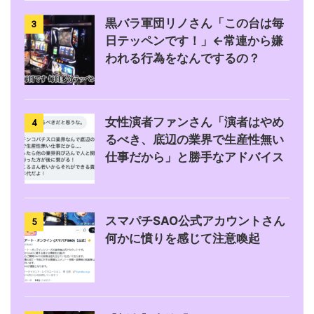
黒バラ軍団リノさん「この台は毎
3
日テッペンです！」←常連から嫌
われる行為をなんでするの？
女性演者ファンさん「演者はやめ
4
るべき、底辺の業界で生産性無い
仕事だから」と勝手なアドバイス
スマパチSAO公式アカウントさん
5
何かに憤りを感じて注意喚起