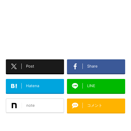
Post
Share
Hatena
LINE
note
コメント