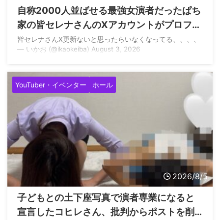
自称2000人並ばせる最強女演者だったぱち
家の皆セレナさんのXアカウントがプロフィ
ール等を変えて鍵垢に
皆セレナさんX更新ないと思ったらいなくなってる、、、、
— いかお (@ikaokeiba) August 3, 2026
YouTuber・イベンター
ホール
2026/8/5
子どもとの土下座写真で演者専業になると
宣言したコヒレさん、批判からポストを削