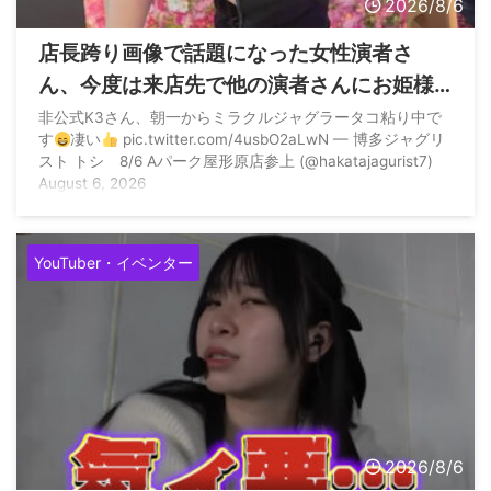
2026/8/6
店長跨り画像で話題になった女性演者さ
ん、今度は来店先で他の演者さんにお姫様
抱っこをしていただく
非公式K3さん、朝一からミラクルジャグラータコ粘り中で
す
凄い
pic.twitter.com/4usbO2aLwN — 博多ジャグリ
スト トシ 8/6 Aパーク屋形原店参上 (@hakatajagurist7)
August 6, 2026
YouTuber・イベンター
2026/8/6