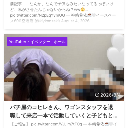
除して再度子どもとの土下座写真でご報告
前記事： なんか、なんで子供もみたいなってるっぽいけ
ど、私がさせたんじゃないからね？ww
…
pic.twitter.com/N2pEqYymUQ — 神崎希依
イースペー
ス600空港店 (@kiykanzaki) August 4, 2026
YouTuber・イベンター
ホール
2026/8/4
パチ屋のコヒレさん、ワゴンスタッフを退
職して来店一本で活動していくと子どもと
一緒に土下座へ
【ご報告】 pic.twitter.com/VJLlm7tFOq — 神崎希依
イ