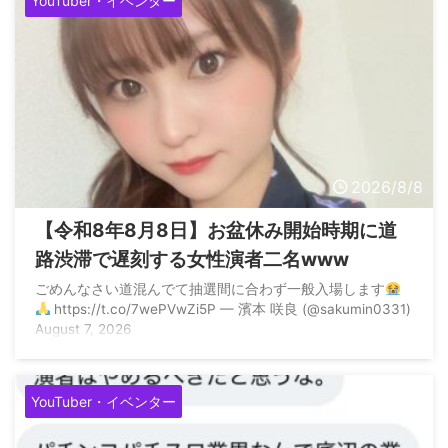
YouTuber・イベンター
2026/8/8
【令和8年8月8日】お盆休み開始時期に道
路渋滞で遅刻する女性演者二名www
ごめんなさい道混んでて抽選間に合わず一般入場します
https://t.co/7wePVwZi5P — 濱本 咲良 (@sakumin0331)
August 7, 2026
YouTuber・イベンター