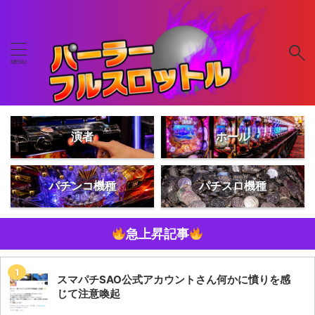
演者
ホール
パチンコ機種
パチスロ機種
急上昇記事
スマパチSAO公式アカウントさん何かに憤りを感
じて注意喚起