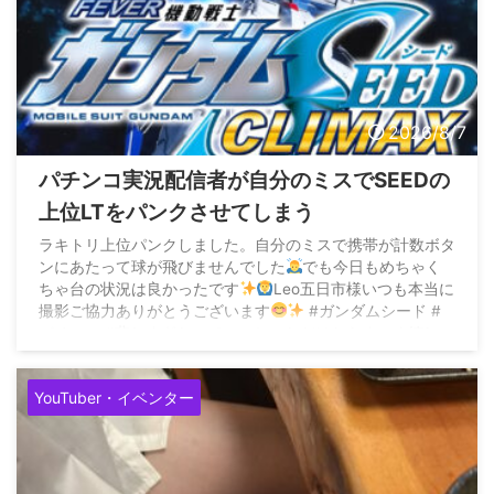
2026/8/7
パチンコ実況配信者が自分のミスでSEEDの
上位LTをパンクさせてしまう
ラキトリ上位パンクしました。自分のミスで携帯が計数ボタ
ンにあたって球が飛びませんでした
でも今日もめちゃく
ちゃ台の状況は良かったです
Leo五日市様いつも本当に
撮影ご協力ありがとうございます
#ガンダムシード #
パチンコ #悲しすぎたのでいいねいただけたらすごく嬉しい
です pic.twitter.com/2dOs2yWPxZ — ...
YouTuber・イベンター