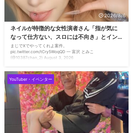
2026/8/6
ネイルが特徴的な女性演者さん「指が気に
なって仕方ない、スロには不向き」とイン
スタで言われてしまう
まじでXでやってくれよ案件。
pic.twitter.com/tCry5WoqQD — 富沢 とみこ
(@10387chan_2) August 3, 2026
YouTuber・イベンター