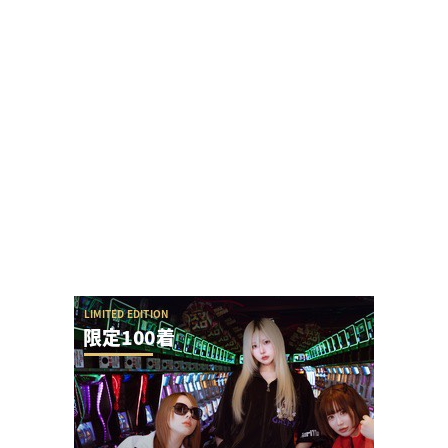
【新台】アクセル・ワールドの演出が本当に酷す
ぎて今年のワースト候補と言われてしまう
黒バラ軍団リノさん「この台は毎日テッペンで
す！」←常連から嫌われる行為をなんでするの？
【令和8年8月8日】777コンパス全国予約数ランキ
ングが公開！1位はマルハン新宿東宝の1...
KEIZ守山店「8月7日重大発表→8月7日店休日」と
いうポストが流行るが…