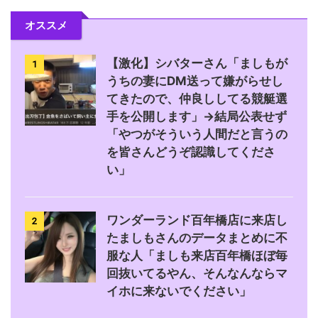
オススメ
【激化】シバターさん「ましもが
1
うちの妻にDM送って嫌がらせし
てきたので、仲良ししてる競艇選
手を公開します」→結局公表せず
「やつがそういう人間だと言うの
を皆さんどうぞ認識してくださ
い」
ワンダーランド百年橋店に来店し
2
たましもさんのデータまとめに不
服な人「ましも来店百年橋ほぼ毎
回抜いてるやん、そんなんならマ
イホに来ないでください」