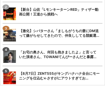
【新台】山佐「LモンキーターンRED」ティザー動
画公開！王道から挑戦へ
【激化】シバターさん「ましもがうちの妻にDM送
って嫌がらせしてきたので、仲良ししてる競艇選...
「お宅の奥さん、何回も抱きましたよ」と言って
いた演者さん、TOWANIてんぴーさんだと暴露...
【8月7日】ZENT555がキングハナハナ全台にモー
ニングを仕込む←さすがにアウトすぎてお...
「SAOアリス打法」発案者がeSAO夜空のおもしろ
ポイントを解説してくれる