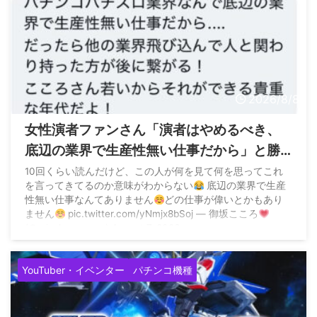
2026/8/8
女性演者ファンさん「演者はやめるべき、
底辺の業界で生産性無い仕事だから」と勝
手なアドバイス
10回くらい読んだけど、この人が何を見て何を思ってこれ
を言ってきてるのか意味がわからない
底辺の業界で生産
性無い仕事なんてありません
どの仕事が偉いとかもあり
ません
pic.twitter.com/yNmjx8bSoj — 御坂こころ
(@misaka_cocoro) August 7, 2026
YouTuber・イベンター
パチンコ機種