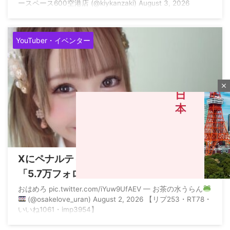
ースペース600空港店 (@kiykanzaki) August 3, 2026
YouTuber・イベンター
close
2026/8/3
Xにペナルティを受けている女性演者さん
「5.7万フォロワー・リプ253・RT78・い
いね1061・imp3954」という意味不明な数
おはめろ pic.twitter.com/iYuw9UfAEV — お茶の水うらん
(@osakelove_uran) August 2, 2026 【リプ253・RT78・
値を叩き出す
M
いいね1061・imp3954】
u
t