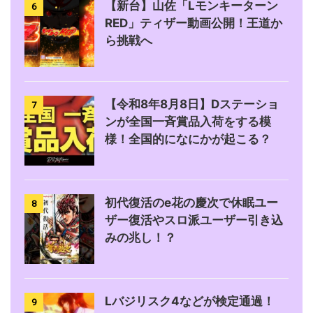
【新台】山佐「Lモンキーターン
6
RED」ティザー動画公開！王道か
ら挑戦へ
【令和8年8月8日】Dステーショ
7
ンが全国一斉賞品入荷をする模
様！全国的になにかが起こる？
初代復活のe花の慶次で休眠ユー
8
ザー復活やスロ派ユーザー引き込
みの兆し！？
Lバジリスク4などが検定通過！
9