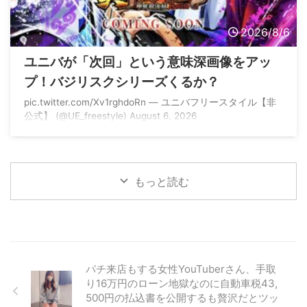
2026/8/6
ユニバが「次回」という意味深画像をアッ
プ！バジリスクシリーズくるか？
pic.twitter.com/Xv1rghdoRn — ユニバフリースタイル【非
公式】 (@UE_freestyle) August 6, 2026
もっと読む
パチ来店もする女性YouTuberさん、手取
り16万円のローン地獄なのに自動車税43,
500円の払込書を公開するも贅沢だとツッ