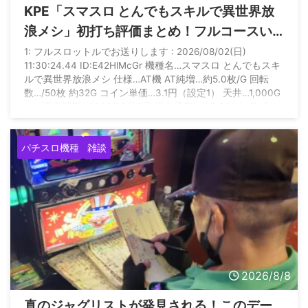
KPE「スマスロ とんでもスキルで異世界放
浪メシ」初打ち評価まとめ！フルコースい
ってもショボい、リセット後はゲロ甘との
1: フルスロットルでお送りします : 2026/08/02(日)
11:30:24.44 ID:E42HlMcGr 機種名…スマスロ とんでもスキ
情報も
ルで異世界放浪メシ 仕様…AT機 AT純増…約5.0枚/G 回転
数…/50枚 約32G コイン単価…3.1円（設定1） 天井…1,000G
＋α 導入時期…2026年8月3日 導入予定…約5,000台 公式サ
イト
https://www.konami.com/amusement/psm/slot/tondemosk
パチスロ機種
雑談
ill/00_top.html
2026/8/8
真のジャグリストが発見される！このデー