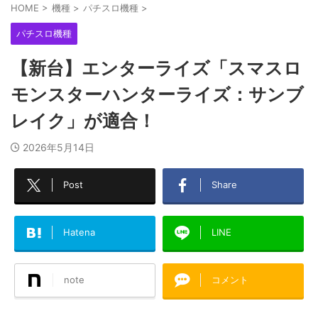
HOME
>
機種
>
パチスロ機種
>
パチスロ機種
【新台】エンターライズ「スマスロ
モンスターハンターライズ：サンブ
レイク」が適合！
2026年5月14日
Post
Share
Hatena
LINE
note
コメント