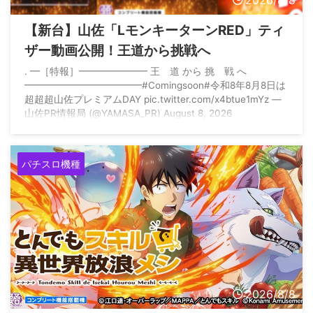
2026/8/8
【新台】山佐「LモンキーターンRED」ティ
ザー動画公開！王道から挑戦へ
. ━［特報］━━━━━━━ 王 道 から 挑 戦 へ
━━━━━━━━━━━━#Comingsoon#令和8年8月8日は
超超超山佐プレミアムDAY pic.twitter.com/x4btue1mYz —
山佐PR情報局 (@YAMASA_PR) August 8, 2026
パチスロ機種
2026/8/8