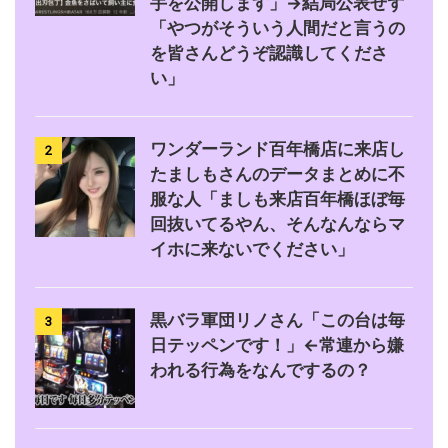
手を公開します」→結局公表せず
「やつがそういう人間だと言うの
を皆さんどうぞ認識してくださ
い」
ワンダーランド百年橋店に来店し
2
たましもさんのデータまとめに不
服な人「ましも来店百年橋ほぼ毎
回抜いてるやん、そんなんならマ
イホに来ないでください」
黒バラ軍団リノさん「この台は毎
3
日テッペンです！」←常連から嫌
われる行為をなんでするの？