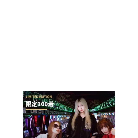
「お宅の奥さん、何回も抱きましたよ」と言って
いた演者さん、TOWANIてんぴーさんだと暴露...
【8月7日】ZENT555がキングハナハナ全台にモー
ニングを仕込む←さすがにアウトすぎてお...
ガンダムSEED全然回らんのだけど、こんなんじゃ
SAO夜空にも勝てないし覇権なんて有り得な...
【令和8年8月8日】777コンパス全国予約数ランキ
ングが公開！1位はマルハン新宿東宝の1...