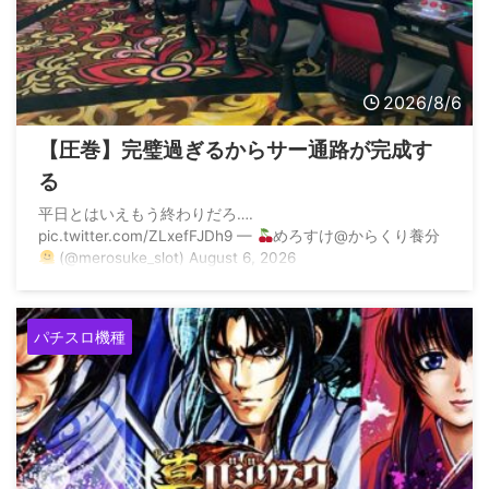
2026/8/6
【圧巻】完璧過ぎるからサー通路が完成す
る
平日とはいえもう終わりだろ….
pic.twitter.com/ZLxefFJDh9 —
めろすけ@からくり養分
(@merosuke_slot) August 6, 2026
パチスロ機種