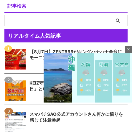
記事検索
リアルタイム人気記事
close
【8月7日】ZENT555がキングハナハナ全台に
モーニングを仕込む←さ...
KEIZ守山店「8月7日重大発表→8月7日店休
日」というポストが流行る...
スマパチSAO公式アカウントさん何かに憤りを
M
感じて注意喚起
u
t