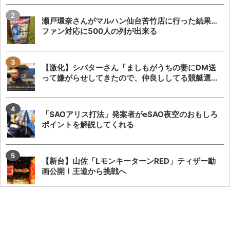
瀬戸環奈さんがマルハン仙台苦竹店に行った結果…
ファン対応に500人の列が出来る
【激化】シバターさん「ましもがうちの妻にDM送
って嫌がらせしてきたので、仲良ししてる競艇選...
「SAOアリス打法」発案者がeSAO夜空のおもしろ
ポイントを解説してくれる
【新台】山佐「LモンキーターンRED」ティザー動
画公開！王道から挑戦へ
【新台】アクセル・ワールドの演出が本当に酷す
ぎて今年のワースト候補と言われてしまう