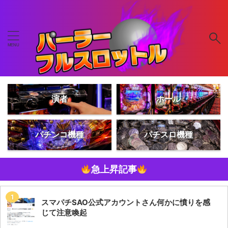
演者
ホール
パチンコ機種
パチスロ機種
急上昇記事
スマパチSAO公式アカウントさん何かに憤りを感
じて注意喚起