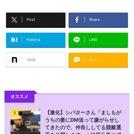
Post
Share
Hatena
LINE
note
コメント
オススメ
【激化】シバターさん「ましもが
1
うちの妻にDM送って嫌がらせし
てきたので、仲良ししてる競艇選