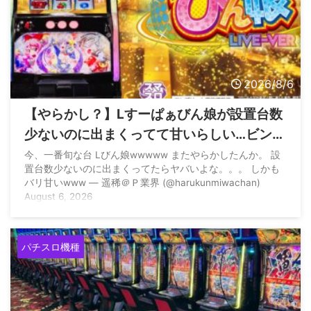
2026/8/6
【やらかし？】Lすーぱぁびん娘が設置台数
少ないのに出まくってて甘いらしい…ビンゴ
ネオ騒動再びか？
今、一番旬な台 Lびん娘wwwww またやらかしたんか。 設
置台数少ないのに出まくってたらヤバいよな。。。 しかも
バリ甘いwww — 遥稀＠Ｐ業界 (@harukunmiwachan)
August 6, 2026
パチスロ機種