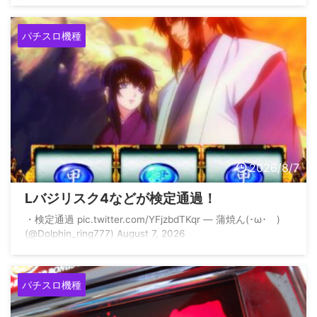
pic.twitter.com/BIOzCoq0lc — 味噌
(@z3QM2EHwjP94458) August 7, 2026 &n ...
パチスロ機種
2026/8/7
Lバジリスク4などが検定通過！
・⁠検定通過 pic.twitter.com/YFjzbdTKqr — 蒲焼ん(･ω･ )
(@Dolphin_ring777) August 7, 2026
パチスロ機種