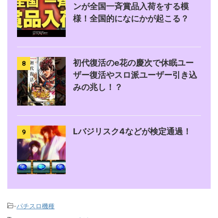
ンが全国一斉賞品入荷をする模
様！全国的になにかが起こる？
初代復活のe花の慶次で休眠ユー
8
ザー復活やスロ派ユーザー引き込
みの兆し！？
Lバジリスク4などが検定通過！
9
-
パチスロ機種