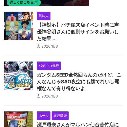
芸能人
【神対応】パチ屋来店イベント時に声
優神谷明さんに個別サインをお願いし
た結果…
2026/8/8
パチンコ機種
ガンダムSEED全然回らんのだけど、こ
んなんじゃSAO夜空にも勝てないし覇
権なんて有り得ないよ
2026/8/8
ホール
瀬戸環奈
瀬戸環奈さんがマルハン仙台苦竹店に