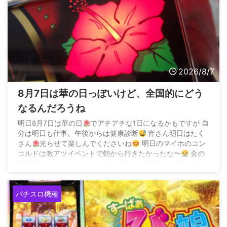
2026/8/7
8月7日は華の日っぽいけど、全国的にどう
なるんだろうね
明日8月7日は華の日
でアチアチな1日になるかもですが 自
分は明日も仕事、午後からは健康診断
皆さん明日はたく
さん
光らせて楽しんでくださいね
明日のマイホのコン
コルドは激アツイベントで朝から行きたかったな〜
金の
満廻天＆アニバーサリーS＆最光取材＆特日の7の日と盛り
沢山
— ダーさん (@035sakochan) August 6, 2026
パチスロ機種