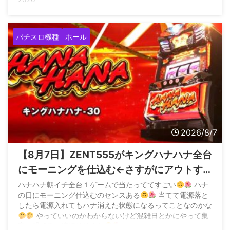
パチスロ機種
ホール
2026/8/7
【8月7日】ZENT555がキングハナハナ全台
にモーニングを仕込む←さすがにアウトす
ぎてお咎めなしなら加速すると危惧する声
ハナハナ朝イチ全台１ゲームで当たっててすごい
ハナ
の日にモーニング仕込むのセンスある
当てて電源落と
も
したら電源入れてもハナ消えた状態になるってことなのかな
やっていいのかわからないけど混雑日とかにやって集
客に繋げるの流行りそうな