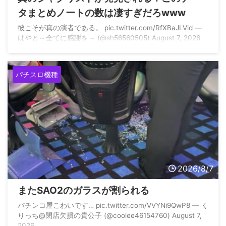
タまとめノートの数は凄すぎだろwww
彼こそが真の演者である。 pic.twitter.com/RfXBaJLVid —
はやと～全てに感謝を～ (@sh56560505) August 7, 2026
パチスロ機種
2026/8/7
またSAO2のガラスが割られる
パチンコ屋こわいです… pic.twitter.com/VVYNi9QwP8 — く
りっち@閉店欠損の貴公子 (@coolee46154760) August 7,
2026