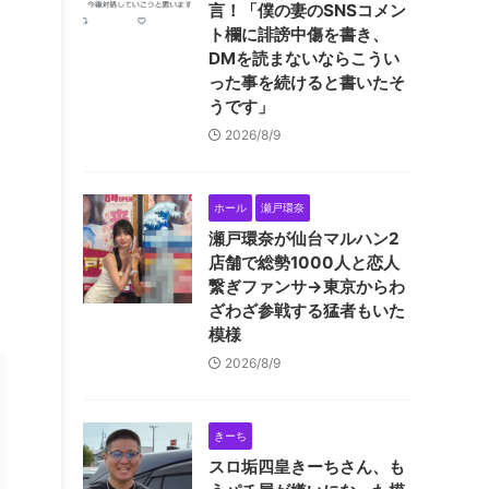
言！「僕の妻のSNSコメン
ト欄に誹謗中傷を書き、
DMを読まないならこうい
った事を続けると書いたそ
うです」
2026/8/9
ホール
瀬戸環奈
瀬戸環奈が仙台マルハン2
店舗で総勢1000人と恋人
繋ぎファンサ→東京からわ
ざわざ参戦する猛者もいた
模様
2026/8/9
きーち
スロ垢四皇きーちさん、も