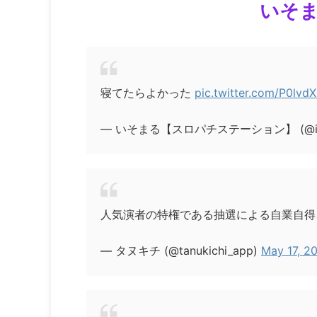
いそま
寝てたらよかった
pic.twitter.com/P0lvd
— いそまる【スロパチステーション】 (@isom
人気演者の特権である抽選による自業自得
— タヌキチ (@tanukichi_app)
May 17, 2