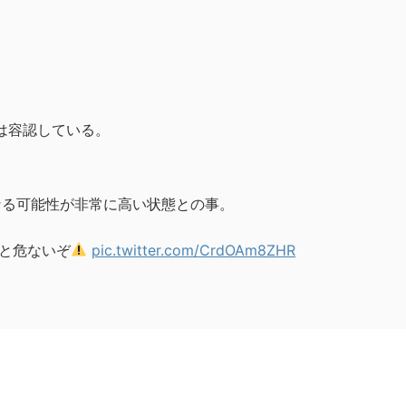
は容認している。
なる可能性が非常に高い状態との事。
と危ないぞ
pic.twitter.com/CrdOAm8ZHR