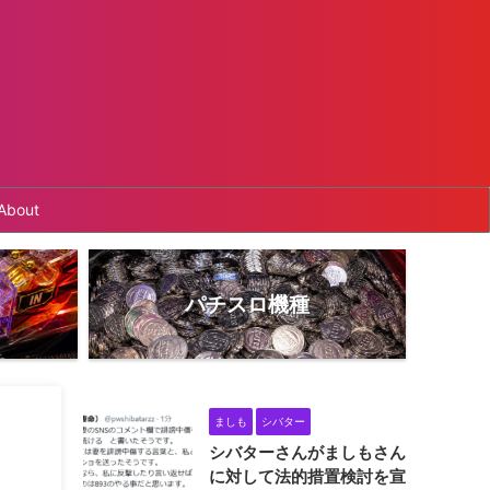
About
パチスロ機種
ましも
シバター
シバターさんがましもさん
に対して法的措置検討を宣