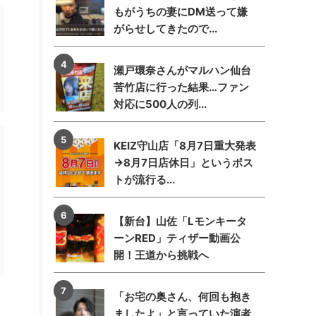
もがうちの妻にDM送って嫌
がらせしてきたので...
瀬戸環奈さんがマルハン仙台
苦竹店に行った結果…ファン
対応に500人の列...
KEIZ守山店「8月7日重大発表
→8月7日店休日」というポス
トが流行る...
【新台】山佐「Lモンキータ
ーンRED」ティザー動画公
開！王道から挑戦へ
「お宅の奥さん、何回も抱き
ましたよ」と言っていた演者