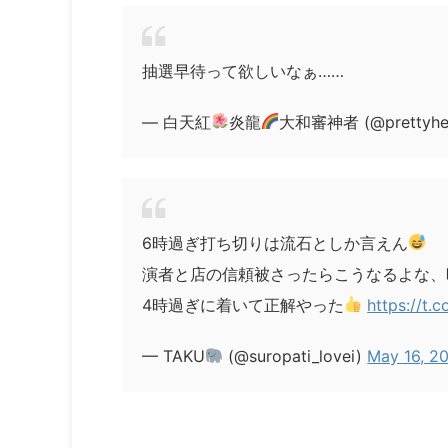
抽選早待って欲しいなぁ……
— 白天紅
炎龍
大和審神者 (@prettyhe
6時過ぎ打ち切りは流石としか言えん
演者と店の信頼被さったらこうなるよな、
4時過ぎに着いて正解やった
https://t.
— TAKU
(@suropati_lovei)
May 16, 2