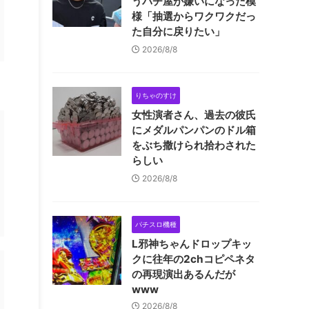
うパチ屋が嫌いになった模
様「抽選からワクワクだっ
た自分に戻りたい」
2026/8/8
りちゃのすけ
女性演者さん、過去の彼氏
にメダルパンパンのドル箱
をぶち撒けられ拾わされた
らしい
2026/8/8
パチスロ機種
L邪神ちゃんドロップキッ
クに往年の2chコピペネタ
の再現演出あるんだが
www
2026/8/8