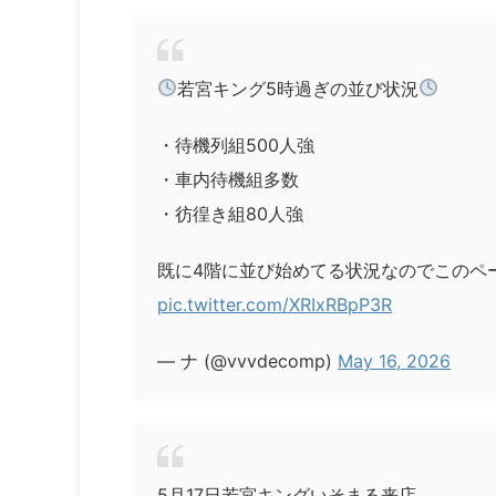
若宮キング5時過ぎの並び状況
・待機列組500人強
・車内待機組多数
・彷徨き組80人強
既に4階に並び始めてる状況なのでこのペ
pic.twitter.com/XRIxRBpP3R
— ナ (@vvvdecomp)
May 16, 2026
5月17日若宮キングいそまる来店