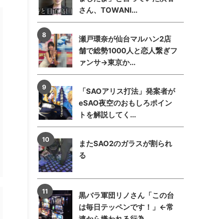
さん、TOWANI...
瀬戸環奈が仙台マルハン2店
舗で総勢1000人と恋人繋ぎフ
ァンサ→東京か...
「SAOアリス打法」発案者が
eSAO夜空のおもしろポイン
トを解説してく...
またSAO2のガラスが割られ
る
黒バラ軍団リノさん「この台
は毎日テッペンです！」←常
連から嫌われる行為...