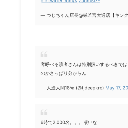
pic.twitter.com/KjZaomSI7F
— つじちゃん店長@栄若宮大通店【キング観光】 
客呼べる演者さんは特別扱いするべきでは
のかさっぱり分からん
— 人造人間18号 (@tjdeepkre)
May 17, 2
6時で2,000名。。。凄いな