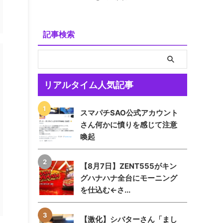
記事検索
リアルタイム人気記事
スマパチSAO公式アカウント
さん何かに憤りを感じて注意
喚起
【8月7日】ZENT555がキン
グハナハナ全台にモーニング
を仕込む←さ...
【激化】シバターさん「まし