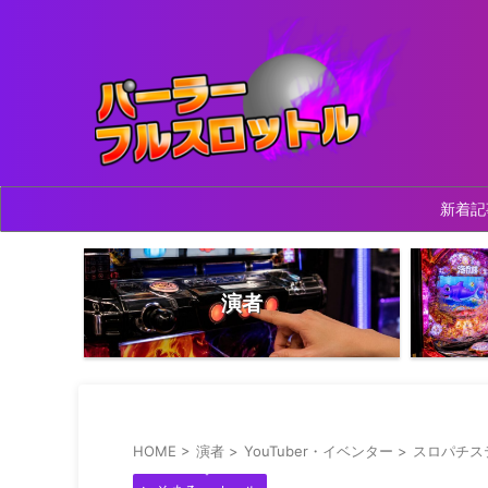
新着記
演者
HOME
>
演者
>
YouTuber・イベンター
>
スロパチス