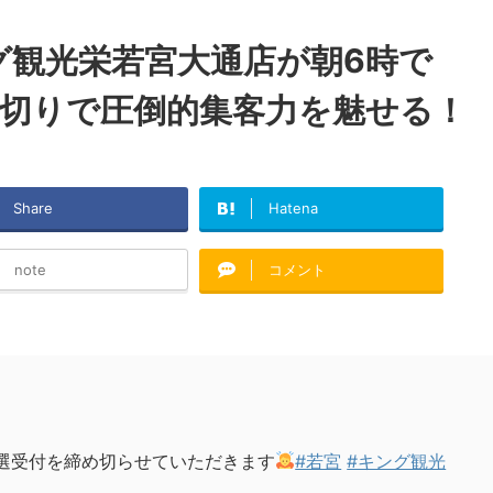
グ観光栄若宮大通店が朝6時で
ち切りで圧倒的集客力を魅せる！
Share
Hatena
note
コメント
抽選受付を締め切らせていただきます
#若宮
#キング観光