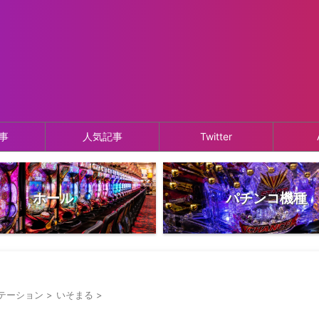
事
人気記事
Twitter
ホール
パチンコ機種
テーション
>
いそまる
>