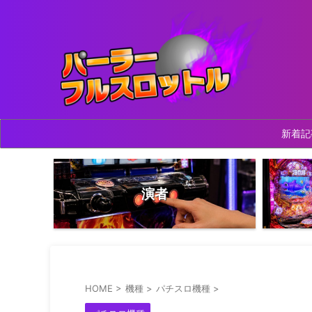
新着記
演者
HOME
>
機種
>
パチスロ機種
>