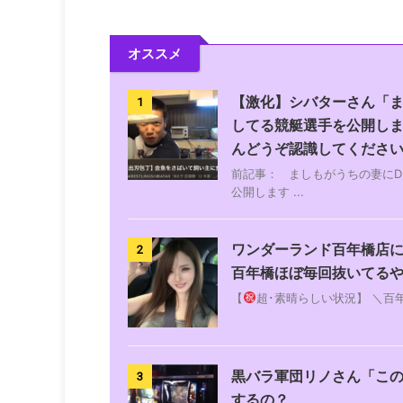
オススメ
【激化】シバターさん「ま
1
してる競艇選手を公開し
んどうぞ認識してくださ
前記事： ましもがうちの妻に
公開します ...
ワンダーランド百年橋店
2
百年橋ほぼ毎回抜いてる
【
超･素晴らしい状況】 ＼百
黒バラ軍団リノさん「こ
3
するの？