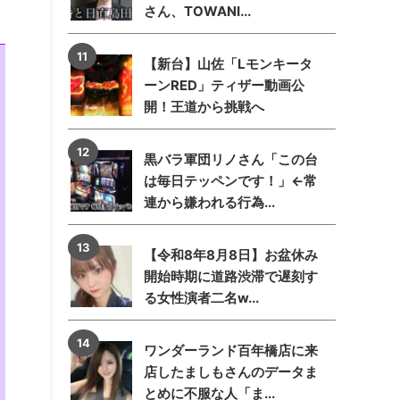
さん、TOWANI...
【新台】山佐「Lモンキータ
ーンRED」ティザー動画公
開！王道から挑戦へ
黒バラ軍団リノさん「この台
は毎日テッペンです！」←常
連から嫌われる行為...
【令和8年8月8日】お盆休み
開始時期に道路渋滞で遅刻す
る女性演者二名w...
ワンダーランド百年橋店に来
店したましもさんのデータま
とめに不服な人「ま...