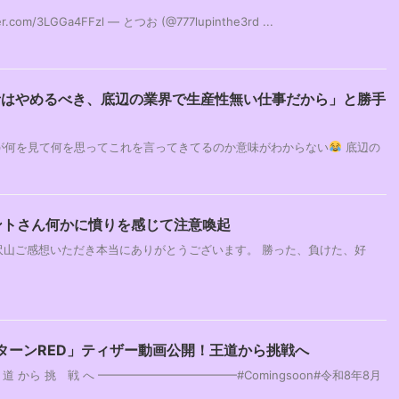
om/3LGGa4FFzl — とつお (@777lupinthe3rd ...
者はやめるべき、底辺の業界で生産性無い仕事だから」と勝手
が何を見て何を思ってこれを言ってきてるのか意味がわからない
底辺の
ントさん何かに憤りを感じて注意喚起
沢山ご感想いただき本当にありがとうございます。 勝った、負けた、好
ターンRED」ティザー動画公開！王道から挑戦へ
道 から 挑 戦 へ ━━━━━━━━━━━━#Comingsoon#令和8年8月