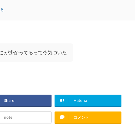
26
こが掛かってるって今気づいた
Share
Hatena
note
コメント