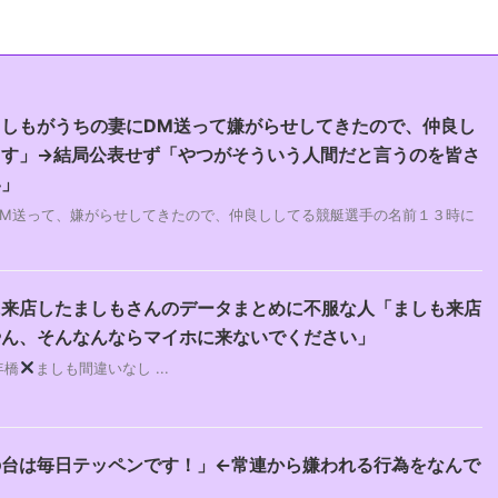
しもがうちの妻にDM送って嫌がらせしてきたので、仲良し
ます」→結局公表せず「やつがそういう人間だと言うのを皆さ
い」
DM送って、嫌がらせしてきたので、仲良ししてる競艇選手の名前１３時に
に来店したましもさんのデータまとめに不服な人「ましも来店
やん、そんなんならマイホに来ないでください」
年橋
ましも間違いなし ...
の台は毎日テッペンです！」←常連から嫌われる行為をなんで