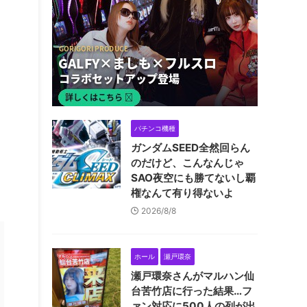
パチンコ機種
ガンダムSEED全然回らん
のだけど、こんなんじゃ
SAO夜空にも勝てないし覇
権なんて有り得ないよ
2026/8/8
ホール
瀬戸環奈
瀬戸環奈さんがマルハン仙
台苦竹店に行った結果…フ
ァン対応に500人の列が出