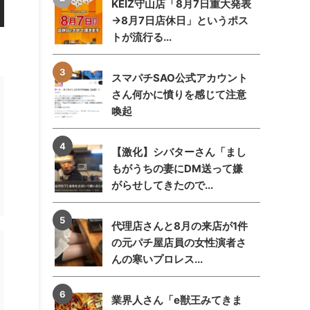
KEIZ守山店「8月7日重大発表
→8月7日店休日」というポス
トが流行る...
スマパチSAO公式アカウント
さん何かに憤りを感じて注意
喚起
【激化】シバターさん「まし
もがうちの妻にDM送って嫌
がらせしてきたので...
代理店さんと8月の来店が1件
の元パチ屋店員の女性演者さ
んの寒いプロレス...
業界人さん「e獣王みてきま