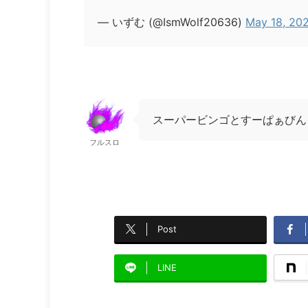
— いずむ (@IsmWolf20636)
May 18, 20
スーパービンゴとすーぱぁびん
フルスロ
Post
LINE