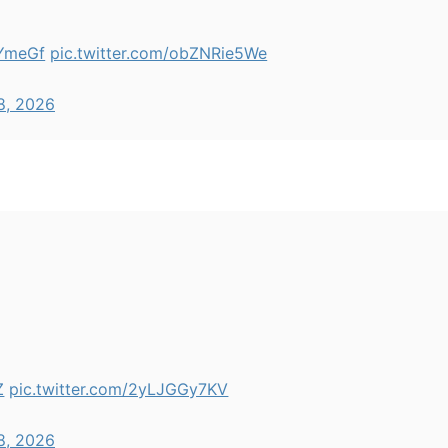
vYmeGf
pic.twitter.com/obZNRie5We
8, 2026
Z
pic.twitter.com/2yLJGGy7KV
8, 2026