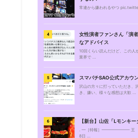
常連から嫌われるやつ pic.twitter.c
女性演者ファンさん「演
4
なアドバイス
10回くらい読んだけど、この人
業界で ...
スマパチSAO公式アカウ
5
沢山の方々に打っていただき、
き、嫌い、様々な感想は大歓 ...
【新台】山佐「Lモンキー
6
. ━［特報］━━━━━━━ 王 
8日 ...