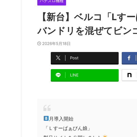
パチスロ機種
【新台】ベルコ「Lすー
バンドリを混ぜてビン
2026年5月18日
Post
LINE
月導入開始
「Ｌすーぱぁびん娘」