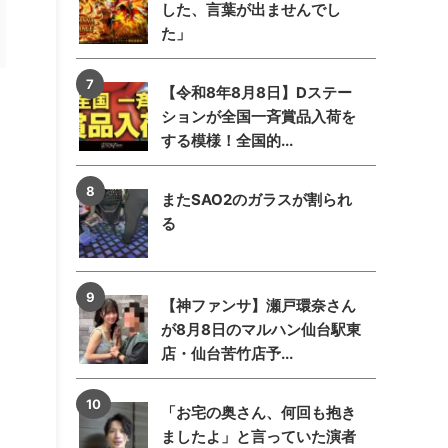
した、言葉が出ませんでし
た」
【令和8年8月8日】Dステー
ションが全国一斉賞品入荷を
する模様！全国的...
またSAO2のガラスが割られ
る
【神ファンサ】瀬戸環奈さん
が8月8日のマルハン仙台駅東
店・仙台苦竹店予...
「お宅の奥さん、何回も抱き
ましたよ」と言っていた演者