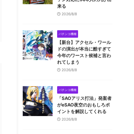
来る
2026/8/8
パチンコ機種
【新台】アクセル・ワール
ドの演出が本当に酷すぎて
今年のワースト候補と言わ
れてしまう
2026/8/8
パチンコ機種
「SAOアリス打法」発案者
がeSAO夜空のおもしろポ
イントを解説してくれる
2026/8/8