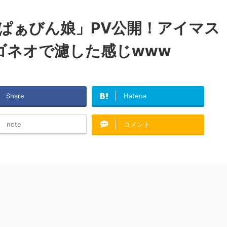
ぱぁびん娘」PV公開！アイマス
ゴネオで濾した感じwww
Share
Hatena
note
コメント