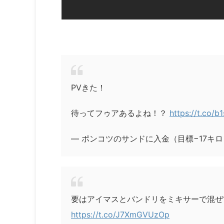
PVきた！
待ってフゥアあるよね！？
https://t.co/
— ポンコツのサンドに入金（目標−17キロ） (@
要はアイマスとバンドリをミキサーで混ぜ
https://t.co/J7XmGVUzOp