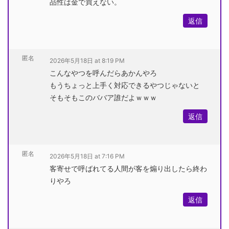
品性は金で買えない。
返信
匿名
2026年5月18日 at 8:19 PM
こんなやつを呼んだらあかんやろ
もうちょっと上手く対応できるやつじゃないと
そもそもこのババア誰だよｗｗｗ
返信
匿名
2026年5月18日 at 7:16 PM
客寄せで呼ばれてる人間が客を煽り出したら終わ
りやろ
返信