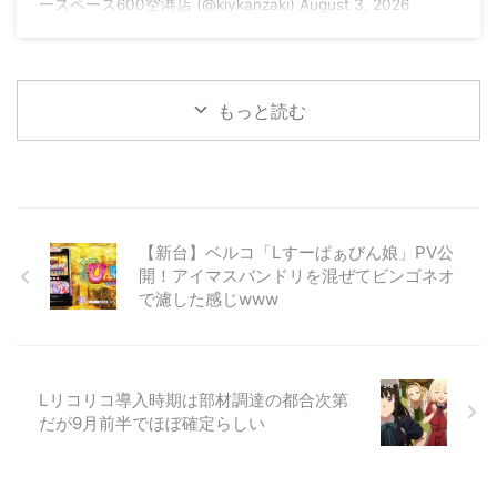
ースペース600空港店 (@kiykanzaki) August 3, 2026
もっと読む
【新台】ベルコ「Lすーぱぁびん娘」PV公
開！アイマスバンドリを混ぜてビンゴネオ
で濾した感じwww
Lリコリコ導入時期は部材調達の都合次第
だが9月前半でほぼ確定らしい