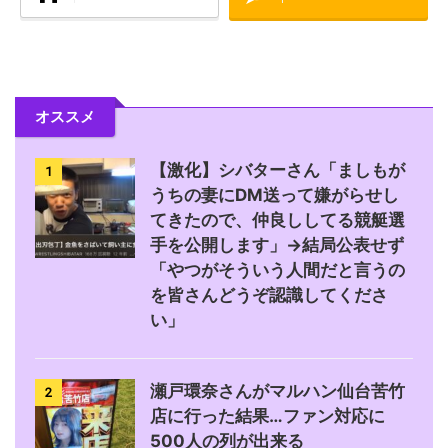
オススメ
【激化】シバターさん「ましもが
1
うちの妻にDM送って嫌がらせし
てきたので、仲良ししてる競艇選
手を公開します」→結局公表せず
「やつがそういう人間だと言うの
を皆さんどうぞ認識してくださ
い」
瀬戸環奈さんがマルハン仙台苦竹
2
店に行った結果…ファン対応に
500人の列が出来る