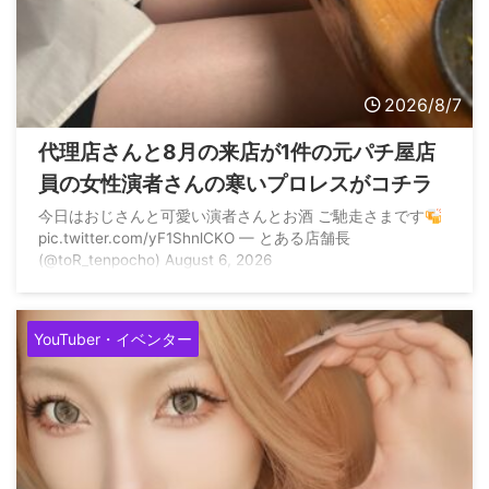
2026/8/7
代理店さんと8月の来店が1件の元パチ屋店
員の女性演者さんの寒いプロレスがコチラ
今日はおじさんと可愛い演者さんとお酒 ご馳走さまです
pic.twitter.com/yF1ShnlCKO — とある店舗長
(@toR_tenpocho) August 6, 2026
YouTuber・イベンター