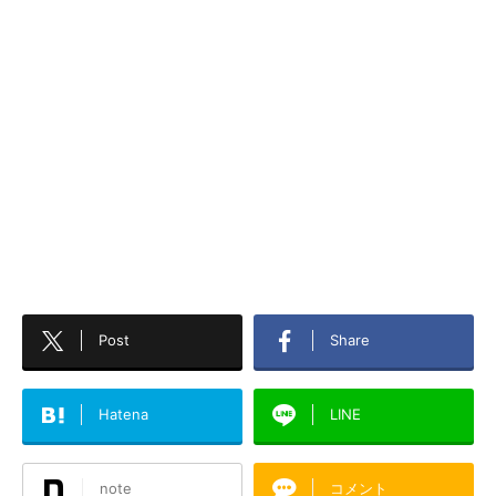
Post
Share
Hatena
LINE
note
コメント