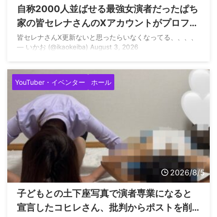
自称2000人並ばせる最強女演者だったぱち
家の皆セレナさんのXアカウントがプロフィ
ール等を変えて鍵垢に
皆セレナさんX更新ないと思ったらいなくなってる、、、、
— いかお (@ikaokeiba) August 3, 2026
YouTuber・イベンター
ホール
2026/8/5
子どもとの土下座写真で演者専業になると
宣言したコヒレさん、批判からポストを削