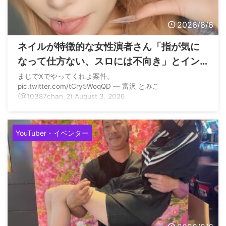
2026/8/6
ネイルが特徴的な女性演者さん「指が気に
なって仕方ない、スロには不向き」とイン
スタで言われてしまう
まじでXでやってくれよ案件。
pic.twitter.com/tCry5WoqQD — 富沢 とみこ
(@10387chan_2) August 3, 2026
YouTuber・イベンター