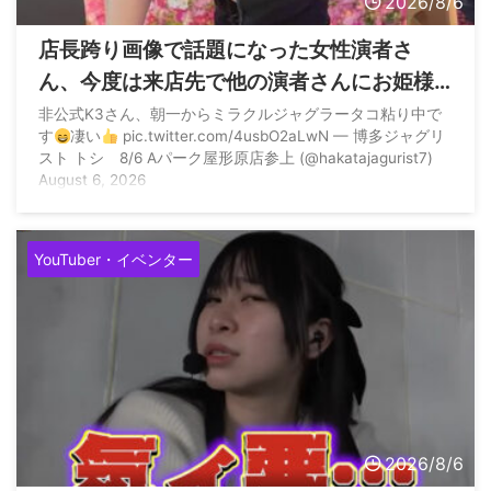
2026/8/6
店長跨り画像で話題になった女性演者さ
ん、今度は来店先で他の演者さんにお姫様
抱っこをしていただく
非公式K3さん、朝一からミラクルジャグラータコ粘り中で
す
凄い
pic.twitter.com/4usbO2aLwN — 博多ジャグリ
スト トシ 8/6 Aパーク屋形原店参上 (@hakatajagurist7)
August 6, 2026
YouTuber・イベンター
2026/8/6