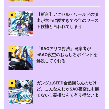
【新台】アクセル・ワールドの演
6
出が本当に酷すぎて今年のワース
ト候補と言われてしまう
「SAOアリス打法」発案者が
7
eSAO夜空のおもしろポイントを
解説してくれる
ガンダムSEED全然回らんのだけ
8
ど、こんなんじゃSAO夜空にも勝
てないし覇権なんて有り得ないよ