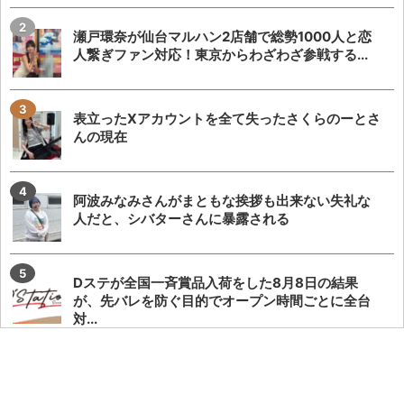
瀬戸環奈が仙台マルハン2店舗で総勢1000人と恋
人繋ぎファン対応！東京からわざわざ参戦する...
表立ったXアカウントを全て失ったさくらのーとさ
んの現在
阿波みなみさんがまともな挨拶も出来ない失礼な
人だと、シバターさんに暴露される
Dステが全国一斉賞品入荷をした8月8日の結果
が、先バレを防ぐ目的でオープン時間ごとに全台
対...
瀬戸環奈さんがマルハン仙台苦竹店に行った結果…
ファン対応に500人の列が出来る