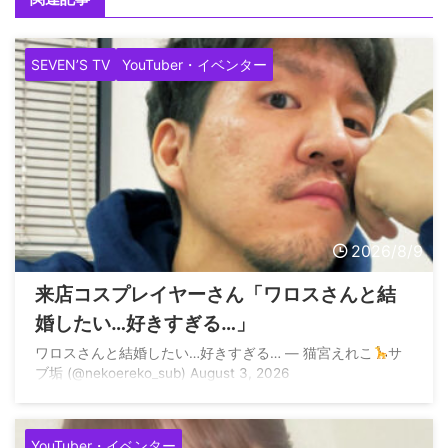
SEVEN’S TV
YouTuber・イベンター
2026/8/9
来店コスプレイヤーさん「ワロスさんと結
婚したい…好きすぎる…」
ワロスさんと結婚したい…好きすぎる… — 猫宮えれこ
サ
ブ垢 (@nekoereko_sub) August 3, 2026
YouTuber・イベンター