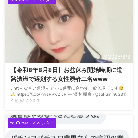
2026/8/8
【令和8年8月8日】お盆休み開始時期に道
路渋滞で遅刻する女性演者二名www
ごめんなさい道混んでて抽選間に合わず一般入場します
https://t.co/7wePVwZi5P — 濱本 咲良 (@sakumin0331)
August 7, 2026
YouTuber・イベンター