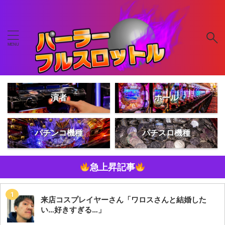
演者
ホール
パチンコ機種
パチスロ機種
急上昇記事
来店コスプレイヤーさん「ワロスさんと結婚した
い…好きすぎる…」