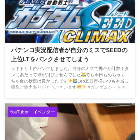
2026/8/7
パチンコ実況配信者が自分のミスでSEEDの
上位LTをパンクさせてしまう
ラキトリ上位パンクしました。自分のミスで携帯が計数ボタ
ンにあたって球が飛びませんでした
でも今日もめちゃく
ちゃ台の状況は良かったです
Leo五日市様いつも本当に
撮影ご協力ありがとうございます
#ガンダムシード #
パチンコ #悲しすぎたのでいいねいただけたらすごく嬉しい
です pic.twitter.com/2dOs2yWPxZ — ...
YouTuber・イベンター