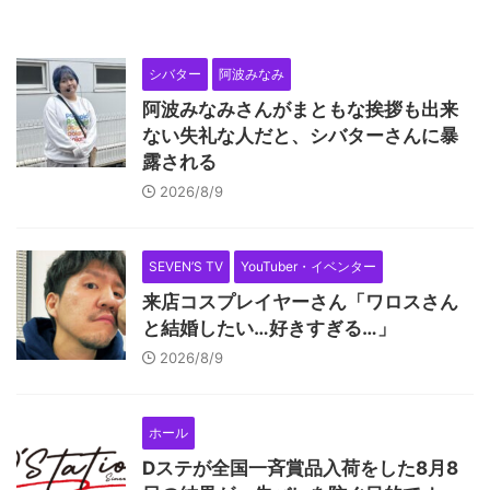
シバター
阿波みなみ
阿波みなみさんがまともな挨拶も出来
ない失礼な人だと、シバターさんに暴
露される
2026/8/9
SEVEN’S TV
YouTuber・イベンター
来店コスプレイヤーさん「ワロスさん
と結婚したい…好きすぎる…」
2026/8/9
ホール
Dステが全国一斉賞品入荷をした8月8