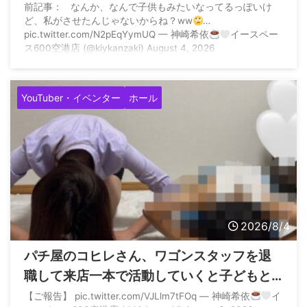
除して再度子どもとの土下座写真でご報告
前記事： なんか、なんで子供もみたいなってるっぽいけ
ど、私がさせたんじゃないからね？ww
…
pic.twitter.com/N2pEqYymUQ — 神崎希依
イースペー
ス600空港店 (@kiykanzaki) August 4, 2026
YouTuber・イベンター
ホール
2026/8/4
パチ屋のコヒレさん、ワゴンスタッフを退
職して来店一本で活動していくと子どもと
一緒に土下座へ
【ご報告】 pic.twitter.com/VJLlm7tFOq — 神崎希依
イ