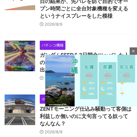
日の結果が、先バレを防ぐ目的でオー
プン時間ごとに全台対象機種を変える
というナイスプレーをした模様
2026/8/9
パチンコ機種
close
ガンダムSEEDを3日間全ツッパした人
の感想「必要のない演出を全て省いて
出来た集大成の台って感じ」
2026/8/9
ホール
未分類
ZENTモーニング仕込み騒動って客側は
利益しか無いのに文句言ってる奴って
なんなん？
M
u
2026/8/9
t