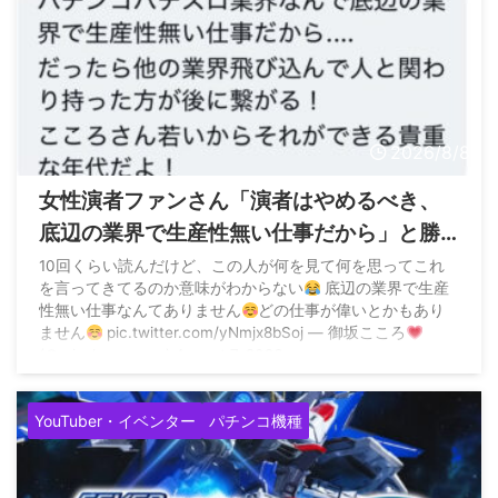
2026/8/8
女性演者ファンさん「演者はやめるべき、
底辺の業界で生産性無い仕事だから」と勝
手なアドバイス
10回くらい読んだけど、この人が何を見て何を思ってこれ
を言ってきてるのか意味がわからない
底辺の業界で生産
性無い仕事なんてありません
どの仕事が偉いとかもあり
ません
pic.twitter.com/yNmjx8bSoj — 御坂こころ
(@misaka_cocoro) August 7, 2026
YouTuber・イベンター
パチンコ機種