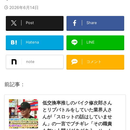
2026年6月14日
Post
Share
Hatena
LINE
note
コメント
前記事：
低交換率推しのバイク修次郎さん
とリプバトルをしていた業界人さ
んが「スロットの話はしていませ
ん」の一言でブチギレ「その職責