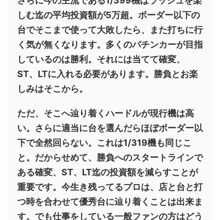
さらに今の主流である1/399機はラッシュを楽
しむ迄の平均投資額が5万超。ボーダー以下の
台でそこまで使って大敗したら、また打ちに行
く気が無くなります。多くのパチンカーが目指
しているのは勝利。それには当てて確変、
ST、LTに入れる必要があります。勝負とお楽
しみはそこから。
ただ、そこへ辿り着くハードルが現行機は高
い。さらに適当に台を選んだらほぼボーダー以
下で全然回らない。これは1/319機も同じこ
と。だからせめて、勝負へのスタートラインで
ある確変、ST、LT迄の投資額を減らすことが
重要です。今生き残ってるプロは、店と台と打
つ時を合わせて優秀台に辿り着くことは出来ま
す。でも仕事をしている一般ファンの方はどう