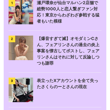
瀬戸環奈が仙台マルハン2店舗で
1
総勢1000人と恋人繋ぎファン対
応！東京からわざわざ参戦する猛
者もいた模様
【爆音すぎて滅】オモダミンCさ
2
ん、フェアリンさんの過去の炎上
事案を懐古してポストし、フェア
リンさんはそれに対して反論しつ
つも謝罪
表立ったXアカウントを全て失っ
3
たさくらのーとさんの現在