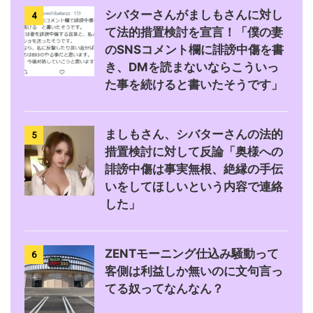
シバターさんがましもさんに対し
4
て法的措置検討を宣言！「僕の妻
のSNSコメント欄に誹謗中傷を書
き、DMを読まないならこういっ
た事を続けると書いたそうです」
ましもさん、シバターさんの法的
5
措置検討に対して反論「奥様への
誹謗中傷は事実無根、絶縁の手伝
いをしてほしいという内容で連絡
した」
ZENTモーニング仕込み騒動って
6
客側は利益しか無いのに文句言っ
てる奴ってなんなん？