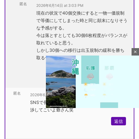
匿名
2026年6月14日 at 3:03 PM
現在の状況で40個交換にすると一物一価規制
で等価にしてしまった時と同じ顛末になりそう
な予感がする。
今は落とすとしても30個6枚程度がバランスが
取れていると思う。
しかし30個への移行は出玉規制の緩和を勝ち
close
取る一歩になる可能性が高いと思う。
返信
匿名
2026年6月14日 at 10:46 AM
SNSで長文ぼやいてないでさっさとメーカーと交
渉してこいよ爺さん笑
返信
M
u
t