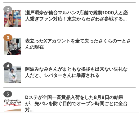
瀬戸環奈が仙台マルハン2店舗で総勢1000人と恋
人繋ぎファン対応！東京からわざわざ参戦する...
表立ったXアカウントを全て失ったさくらのーとさ
んの現在
阿波みなみさんがまともな挨拶も出来ない失礼な
人だと、シバターさんに暴露される
Dステが全国一斉賞品入荷をした8月8日の結果
が、先バレを防ぐ目的でオープン時間ごとに全台
対...
【爆音すぎて滅】オモダミンCさん、フェアリンさ
んの過去の炎上事案を懐古してポストし、フェア...