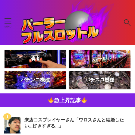
演者
ホール
パチンコ機種
パチスロ機種
急上昇記事
来店コスプレイヤーさん「ワロスさんと結婚した
い…好きすぎる…」