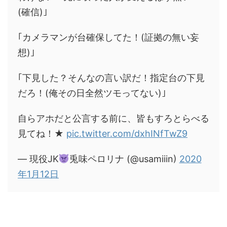
(確信)｣
｢カメラマンが台確保してた！(証拠の無い妄
想)｣
｢下見した？そんなの言い訳だ！指定台の下見
だろ！(俺その日全然ツモってない)｣
自らアホだと公言する前に、皆もすろとらべる
見てね！★
pic.twitter.com/dxhINfTwZ9
— 現役JK
兎味ペロリナ (@usamiiin)
2020
年1月12日