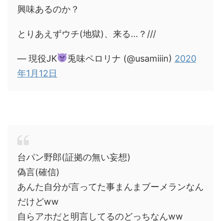
興味あるのか？
とりあえずウチ(地獄)、来る…？///
— 現役JK
兎味ペロリナ (@usamiiin)
2020
年1月12日
台パン野郎(証拠の無い妄想)
偽言(確信)
あんた自分が言ってた事まんまブーメランなん
だけどww
自らアホだと明言してるのどっちなんww