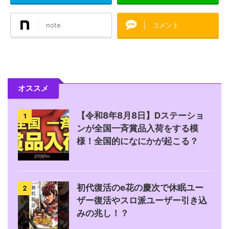
note
コメント
オススメ
【令和8年8月8日】Dステーショ
1
ンが全国一斉賞品入荷をする模
様！全国的になにかが起こる？
初代復活のe花の慶次で休眠ユー
2
ザー復活やスロ派ユーザー引き込
みの兆し！？