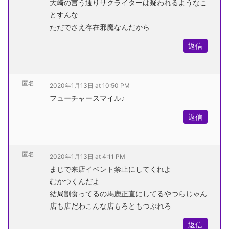
大崎の言う通りサクライターは疑われるようなこ
とすんな
ただでさえ存在邪魔なんだから
返信
匿名
2020年1月13日 at 10:50 PM
フューチャースマイル♪
返信
匿名
2020年1月13日 at 4:11 PM
まじで来店イベント禁止にしてくれよ
むかつくんだよ
結局割食ってるの馬鹿正直にしてるやつらじゃん
店も店だわこんな店もろともつぶれろ
返信