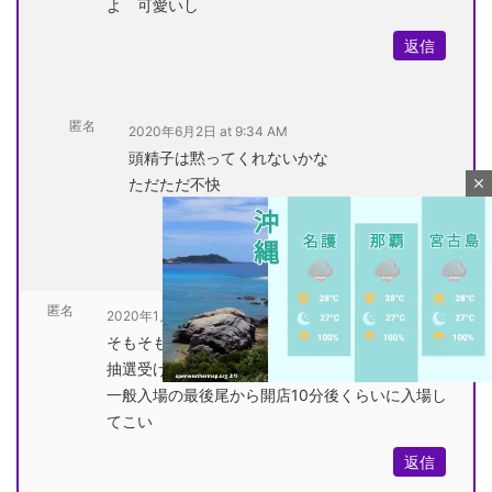
よ 可愛いし
返信
匿名
2020年6月2日 at 9:34 AM
頭精子は黙ってくれないかな
ただただ不快
close
返信
匿名
2020年1月13日 at 12:22 AM
そもそも店から金もらってるやつが一般客と同じ
抽選受けるなよと思うわ
一般入場の最後尾から開店10分後くらいに入場し
てこい
M
返信
u
t