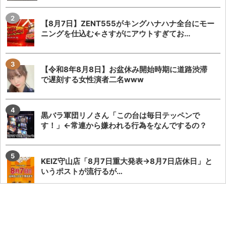
【8月7日】ZENT555がキングハナハナ全台にモー
ニングを仕込む←さすがにアウトすぎてお...
【令和8年8月8日】お盆休み開始時期に道路渋滞
で遅刻する女性演者二名www
黒バラ軍団リノさん「この台は毎日テッペンで
す！」←常連から嫌われる行為をなんでするの？
KEIZ守山店「8月7日重大発表→8月7日店休日」と
いうポストが流行るが…
またSAO2のガラスが割られる