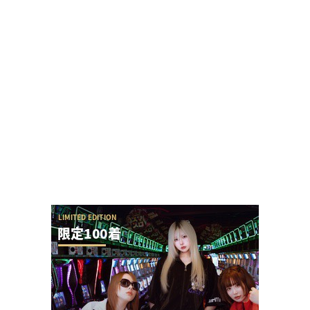
真のジャグリストが発見される！このデータまと
めノートの数は凄すぎだろwww
ワンダーランド百年橋店に来店したましもさんの
データまとめに不服な人「ましも来店百年橋ほぼ
毎...
女性演者ファンさん「演者はやめるべき、底辺の
業界で生産性無い仕事だから」と勝手なアドバイ
ス
【神ファンサ】瀬戸環奈さんが8月8日のマルハン
仙台駅東店・仙台苦竹店予定になるだけで話題沸...