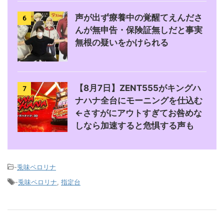
声が出ず療養中の覚醒てえんださ
6
んが無申告・保険証無しだと事実
無根の疑いをかけられる
【8月7日】ZENT555がキングハ
7
ナハナ全台にモーニングを仕込む
←さすがにアウトすぎてお咎めな
しなら加速すると危惧する声も
-
兎味ペロリナ
-
兎味ペロリナ
,
指定台