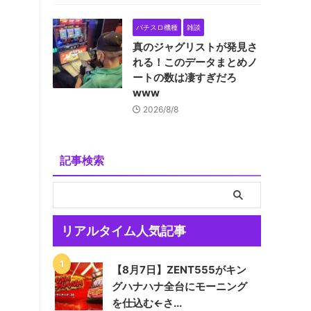
パチスロ機種
雑談
真のジャグリストが発見さ
れる！このデータまとめノ
ートの数は凄すぎだろ
www
2026/8/8
記事検索
リアルタイム人気記事
【8月7日】ZENT555がキン
グハナハナ全台にモーニング
を仕込む←さ...