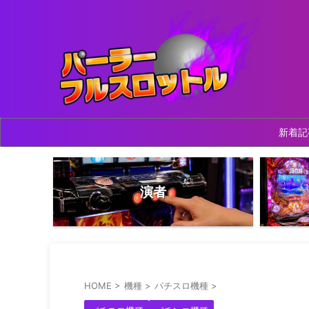
新着記
演者
HOME
>
機種
>
パチスロ機種
>