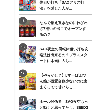
体狙い打ち「SAOアリス打
法」を試した人が...
なんで据え置きなのにわざわ
ざ7揃いの出目でオープンす
るの？
SAO夜空の回転体狙い打ち攻
略法は出来るの？プラススタ
ートに本当に入ら...
【やらかし？】Lすーぱぁび
ん娘が設置台数少ないのに出
まくってて甘いらし...
ホール関係者「SAO夜空もっ
と動くと思ってたし、SEED2