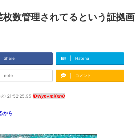
差枚数管理されてるという証拠画
Share
Hatena
note
コメント
火) 21:52:25.95
ID:Nyp+mXxh0
るから