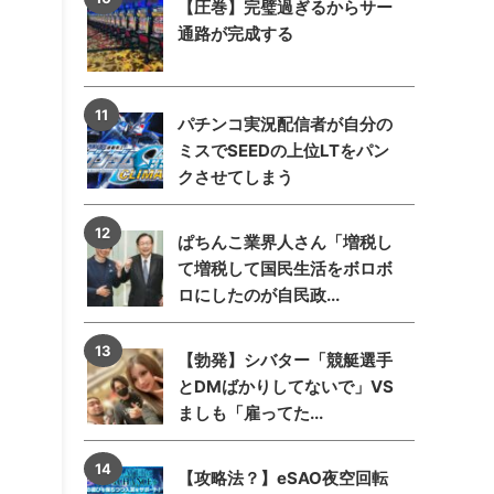
【圧巻】完璧過ぎるからサー
通路が完成する
パチンコ実況配信者が自分の
ミスでSEEDの上位LTをパン
クさせてしまう
ぱちんこ業界人さん「増税し
て増税して国民生活をボロボ
ロにしたのが自民政...
【勃発】シバター「競艇選手
とDMばかりしてないで」VS
ましも「雇ってた...
【攻略法？】eSAO夜空回転