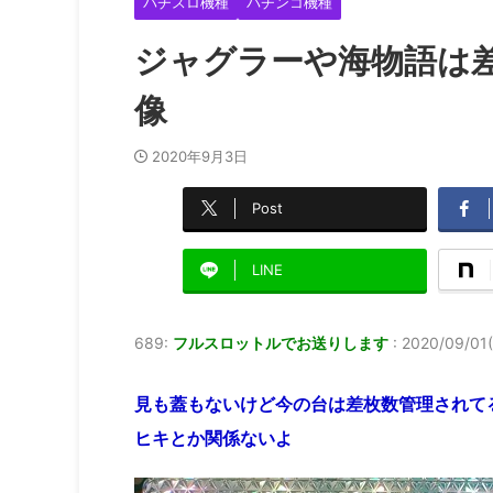
パチスロ機種
パチンコ機種
ジャグラーや海物語は
像
2020年9月3日
Post
LINE
689:
フルスロットルでお送りします
:
2020/09/01(
見も蓋もないけど今の台は差枚数管理されて
ヒキとか関係ないよ