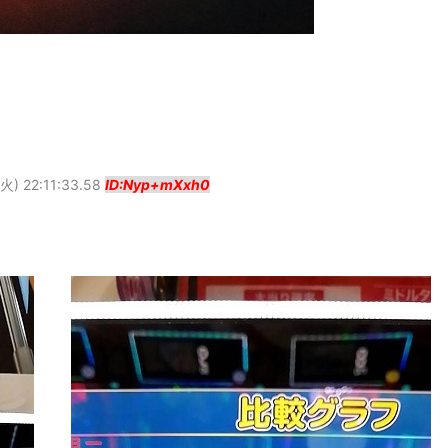
火) 22:11:33.58
ID:Nyp+mXxh0