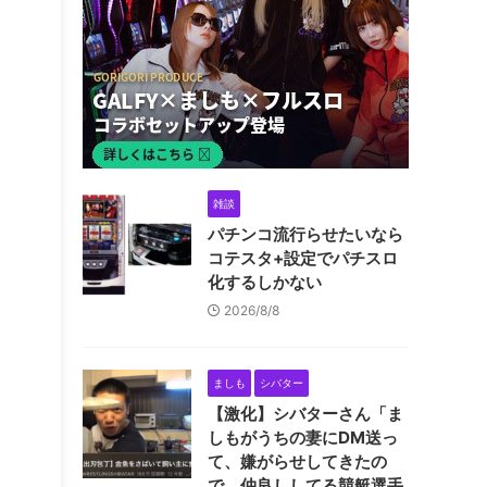
雑談
パチンコ流行らせたいなら
コテスタ+設定でパチスロ
化するしかない
2026/8/8
ましも
シバター
【激化】シバターさん「ま
しもがうちの妻にDM送っ
て、嫌がらせしてきたの
で、仲良ししてる競艇選手