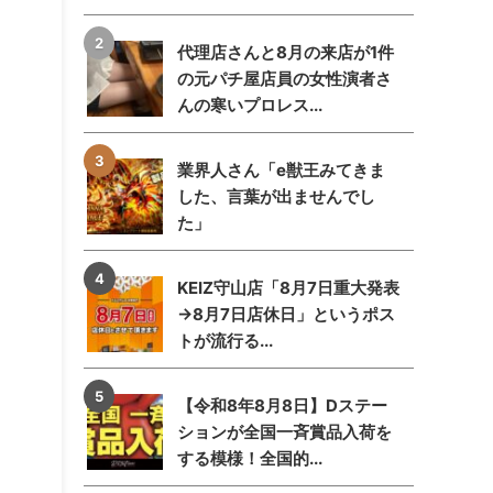
代理店さんと8月の来店が1件
の元パチ屋店員の女性演者さ
んの寒いプロレス...
業界人さん「e獣王みてきま
した、言葉が出ませんでし
た」
KEIZ守山店「8月7日重大発表
→8月7日店休日」というポス
トが流行る...
【令和8年8月8日】Dステー
ションが全国一斉賞品入荷を
する模様！全国的...