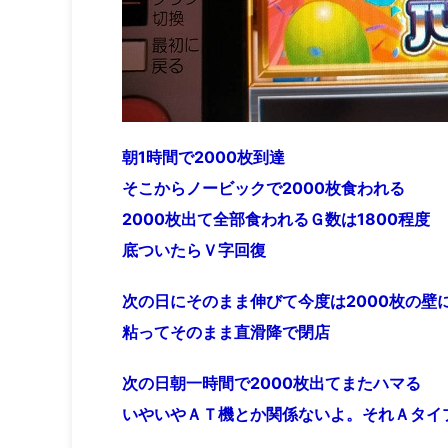
朝1時間で2000枚到達
そこからノービックで2000枚食われる
2000枚出て全部食われるＧ数は1800程度
底ついたらＶ字回復
次の日にそのまま伸びて今度は2000枚の壁
粘ってそのまま直滑降で閉店
次の日朝一時間で2000枚出てまたハマる
いやいやＡＴ機とか関係ないよ。それＡタイ