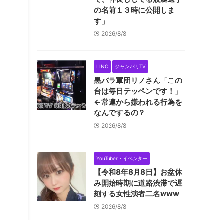
の名前１３時に公開しま
す」
2026/8/8
LINO
ジャンバリTV
黒バラ軍団リノさん「この
台は毎日テッペンです！」
←常連から嫌われる行為を
なんでするの？
2026/8/8
YouTuber・イベンター
【令和8年8月8日】お盆休
み開始時期に道路渋滞で遅
刻する女性演者二名www
2026/8/8