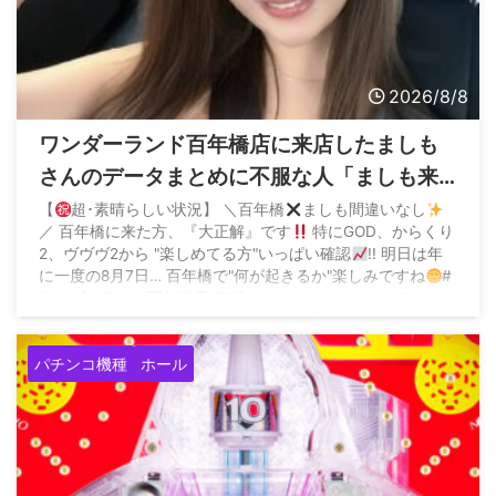
2026/8/8
ワンダーランド百年橋店に来店したましも
さんのデータまとめに不服な人「ましも来
店百年橋ほぼ毎回抜いてるやん、そんなん
【
超･素晴らしい状況】 ＼百年橋
ましも間違いなし
／ 百年橋に来た方、『大正解』です
特にGOD、からくり
ならマイホに来ないでください」
2、ヴヴヴ2から "楽しめてる方"いっぱい確認
!! 明日は年
に一度の8月7日… 百年橋で"何が起きるか"楽しみですね
#
ワンダーランド百年橋店 [PR] pic.twitter.com/CujUl8vJ1e
— ましも
 ...
パチンコ機種
ホール