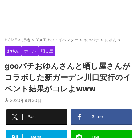
HOME
>
演者
>
YouTuber・イベンター
>
gooパチ
>
おゆん
>
おゆん
ホール
晒し屋
gooパチおゆんさんと晒し屋さんが
コラボした新ガーデン川口安行のイ
ベント結果がコレよwww
2020年9月30日
Post
Share
Hatena
LINE