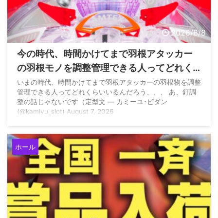
2026/8/8
今の時代、時間かけてまで羽根アタッカー
の羽根モノを調整管理できる人ってどれく
らいいるの？
いまの時代、時間かけてまで羽根アタッカーの羽根物を調整
管理できる人ってどれくらいいるんだろう、、、 あ、釘調
整の話じゃないです（定型文 — カミーユ･ビダン
(@kamiyu_slot) August 7, 2026
ホール