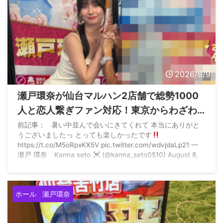
2026/8/9
瀬戸環奈が仙台マルハン2店舗で総勢1000
人と恋人繋ぎファン対応！東京からわざわ
ざ参戦する猛者もいた模様
前記事： 暑い中並んで会いにきてくれて 本当にありがと
うございましたっ とっても楽しかったです
https://t.co/M5oRpxKX5V pic.twitter.com/wdvjdaLp21 —
瀬戸 環奈 Kanna seto
(@kanna_seto0510) August 8,
2026
ホール
瀬戸環奈