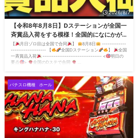
2026/8/7
【令和8年8月8日】Dステーションが全国一
斉賞品入荷をする模様！全国的になにかが
起こる？
【
月日ゾロ目は全国で合同
】
8月8日
-------------
------------------- 【
全国Dステーション
】
全国
一斉賞品入荷
-------------------------------- <
明日の
要点
>
全国のDステで合同
...
パチスロ機種
ホール