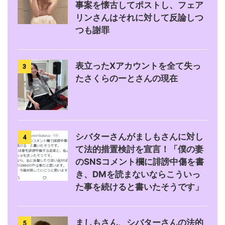
事案を懐古してポストし、フェア
リンさんはそれに対して反論しつ
つも謝罪
表立ったXアカウントを全て失っ
3
たさくらのーとさんの現在
シバターさんがましもさんに対し
4
て法的措置検討を宣言！「僕の妻
のSNSコメント欄に誹謗中傷を書
き、DMを読まないならこういっ
た事を続けると書いたそうです」
ましもさん、シバターさんの法的
5