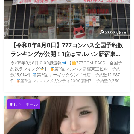
2026/8/8
【令和8年8月8日】777コンパス全国予約数
ランキングが公開！1位はマルハン新宿東宝
の1.5万件
令和8年8月8日 0:00超速報
【
777COM-PASS 全国予
約数ランキング
】
第1位 マルハン新宿東宝ビル 予約
数15,914件
第2位 オーギヤタウン半田店 予約数12,987
件
第3位 マルハンメガシティ2000蒲田7 予約数9,350
件
第4位 エスパス日拓新宿歌舞伎町店 予約数6,360件
第5位 SUPER… — P ...
ましも
ホール