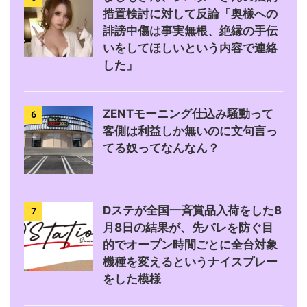
措置検討に対して反論「奥様への
誹謗中傷は事実無根、絶縁の手伝
いをしてほしいという内容で連絡
した」
ZENTモーニング仕込み騒動って
6
客側は利益しか無いのに文句言っ
てる奴ってなんなん？
Dステが全国一斉賞品入荷をした8
7
月8日の結果が、先バレを防ぐ目
的でオープン時間ごとに全台対象
機種を変えるというナイスプレー
をした模様