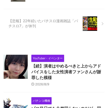
【悲報】22年続いたパチスロ漫画雑誌「パ
チスロ7」が休刊
YouTuber・イベンター
【続】演者はやめるべきと上からアド
バイスをした女性演者ファンさんが謝
罪した模様
2026/8/9
パチンコ機種