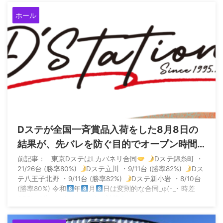
ホール
2026/8/9
Dステが全国一斉賞品入荷をした8月8日の
結果が、先バレを防ぐ目的でオープン時間
ごとに全台対象機種を変えるというナイス
前記事： 東京DステはLカバネリ合同
Dステ錦糸町 ・
21/26台 (勝率80%)
Dステ立川 ・9/11台 (勝率82%)
Dス
プレーをした模様
テ八王子北野 ・9/11台 (勝率82%)
Dステ新小岩 ・8/10台
(勝率80%) 令和
年
月
日は変則的な合同_φ(･_･ 時差
OPENで先バレしないように対策？ ...