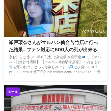
2026/8/8
瀬戸環奈さんがマルハン仙台苦竹店に行っ
た結果…ファン対応に500人の列が出来る
お知らせ
／ 8月8日(土)は宮城県 来店予定
＼ 【マル
ハン仙台苦竹店様】 【マルハン仙台駅東店様】 へ行きます
念願の仙台、とっても楽しみですっ
ぜひ会いに来て
ね！！！#PR #瀬戸環奈 pic.twitter.com/utoTtUA612 — 瀬
戸 環奈 Kanna seto
(@kanna_seto0510) August
6, 2026 ...
ホール