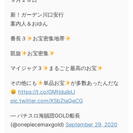
新！ガーデン川口安行
案内人＆おゆん
番長３
お宝密集地帯
凱旋
お宝密集
マイジャグ３
まるごと最高のお宝
その他にも
単品お宝
が多数あったんだな
https://t.co/GMtjduibIJ
pic.twitter.com/XSbZIaQeCG
— パチスロ海賊団GOLD船長
(@onepiecemaxgold)
September 29, 2020