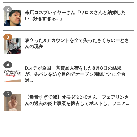
来店コスプレイヤーさん「ワロスさんと結婚した
い…好きすぎる…」
表立ったXアカウントを全て失ったさくらのーとさ
んの現在
Dステが全国一斉賞品入荷をした8月8日の結果
が、先バレを防ぐ目的でオープン時間ごとに全台
対...
【爆音すぎて滅】オモダミンCさん、フェアリンさ
んの過去の炎上事案を懐古してポストし、フェア...
【総付警察】森本レオ子さんが謎カードを配布→無
価値でもないカード配布って大丈夫なのかとツッ...