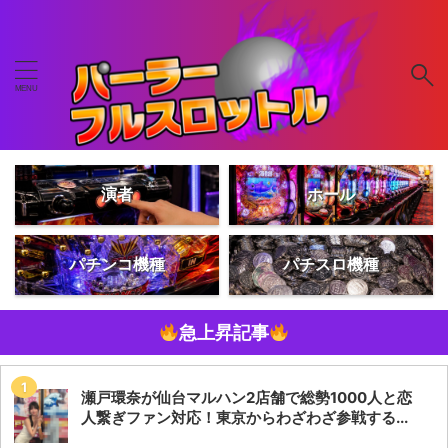
演者
ホール
パチンコ機種
パチスロ機種
急上昇記事
瀬戸環奈が仙台マルハン2店舗で総勢1000人と恋
人繋ぎファン対応！東京からわざわざ参戦する...