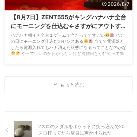
2026/8/7
【8月7日】ZENT555がキングハナハナ全台
にモーニングを仕込む←さすがにアウトす
ぎてお咎めなしなら加速すると危惧する声
ハナハナ朝イチ全台１ゲームで当たっててすごい
ハナ
の日にモーニング仕込むのセンスある
当てて電源落と
も
したら電源入れてもハナ消えた状態になるってことなのかな
やっていいのかわからないけど混雑日とかにやって集
客に繋げるの流行りそうな
pic.twitter.com/BIOzCoq0lc — 味噌
(@z3QM2EHwjP94458) August 7, 2026 &n ...
もっと読む
2スロのメダルをポケットに突っ込んで20
スロ打ってたら店員に声かけられた