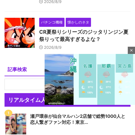
2026/8/9
パチンコ機種
懐かしのネタ
CR夏祭りシリーズのジッタリンジン夏
祭りって最高すぎるよな？
2026/8/9
close
記事検索
リアルタイム人気記事
瀬戸環奈が仙台マルハン2店舗で総勢1000人と
M
恋人繋ぎファン対応！東京...
u
t