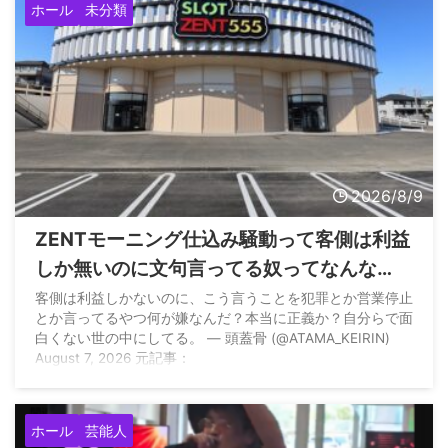
ホール
未分類
2026/8/9
ZENTモーニング仕込み騒動って客側は利益
しか無いのに文句言ってる奴ってなんな
ん？
客側は利益しかないのに、こう言うことを犯罪とか営業停止
とか言ってるやつ何が嫌なんだ？本当に正義か？自分らで面
白くない世の中にしてる。 — 頭蓋骨 (@ATAMA_KEIRIN)
August 7, 2026 元記事：
ホール
芸能人