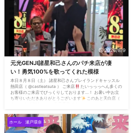
2026/8/9
元光GENJI諸星和己さんのパチ来店が凄
い！勇気100%を歌ってくれた模様
本日８月８日（土） 諸星和己さんプレイランドキャッスル
熱田店（ @castleatsuta ） ご来店
たいっっっへん多くの
お客様のご来店でびっくりしております...！ お暑い中お立
ち寄りいただきありがとうございます
このあと天白店（
@tenpaku0730 ）へご来店予定です！…
https://t.co/ppcxNn4Ixv pic.twitter.com/gE77BOdUy2 —
プレイランドキャッスル (@castle_model_) August ...
ホール
瀬戸環奈