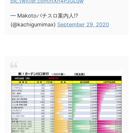
pic.twitter.com/nXh4PJGLuw
— Makotoパチスロ案内人⁉
(@kachigumimax)
September 29, 2020