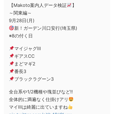
【Makoto案内人データ検証
】
～関東編～
9月28日(月)
新！ガーデン川口安行(埼玉県)
※8の付く日
マイジャグIII
ギアスCC
まどマギ2
番長3
ブラックラグーン3
全台系や1/2機種や塊並びなど‼
全体的に満遍なく仕掛けアリ
マイIIIは綺麗に出ていますね