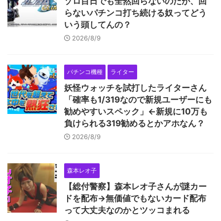
ゾロ目日でも全然回らないのだが、回
らないパチンコ打ち続ける奴ってどう
いう頭してんの？
2026/8/9
パチンコ機種
ライター
妖怪ウォッチを試打したライターさん
「確率も1/319なので新規ユーザーにも
勧めやすいスペック」←新規に10万も
負けられる319勧めるとかアホなん？
2026/8/9
森本レオ子
【総付警察】森本レオ子さんが謎カー
ドを配布→無価値でもないカード配布
って大丈夫なのかとツッコまれる