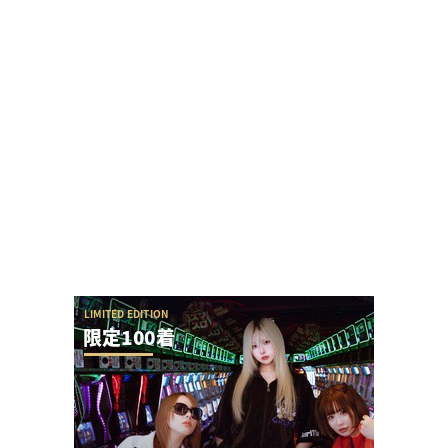
黒バラ軍団リノさん「この台は毎日テッペンで
す！」←常連から嫌われる行為をなんでするの？
【令和8年8月8日】777コンパス全国予約数ランキングが
公開！1位はマルハン新宿東宝の1...
またSAO2のガラスが割られる
ワンダーランド百年橋店に来店したましもさんの
データまとめに不服な人「ましも来店百年橋ほぼ
毎...