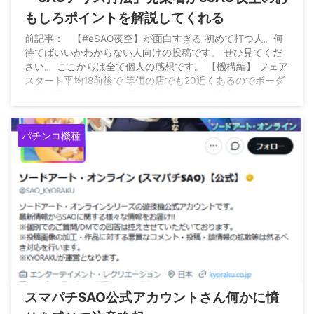
もしろポイントを解説してくれる
前記事： 【#eSAO夜空】が面白すぎる 初めて打つ人。何
待てばいいかわからない人向けの投稿です。 ぜひ見てくだ
さい。 ここからは全て個人の感想です。 【機構編】 フェア
スタート平均18前後で 等価の店でも20近くあるのでボーダ
ー近く回ります。 他の機種が打てないほど快適です笑… —
弦 (@kaz0108_k) August 7, 2026
パチンコ機種
2026/8/8
スマパチSAO公式アカウントさん何かに憤