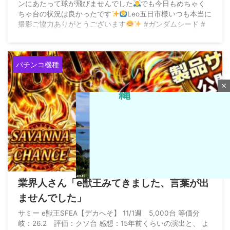
ンにあたって球が飛びませんでした
でも今日もめちゃく
ちゃ台の状況は良かったです
Leo五日市様いつも本当に
撮影ご協力ありがとうございます
#ガンダムシード #
パチンコ #悲しすぎたのでいいねいただけたらすごく嬉しい
です pic.twitter.com/2dOs2yWPxZ — ...
パチンコ機種
close
2026/8/7
業界人さん「e獣王みてきました、言葉が出
ませんでした」
M
サミー e獣王SFEA【デカへそ】 11/1週 5,000台 等価分
u
岐：26.2 評価：クソ台 感想：15年前くらいの演出と、 よ
t