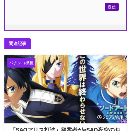
返信
関連記事
パチンコ機種
2026/8/8
「SAOアリス打法」発案者がeSAO夜空のお