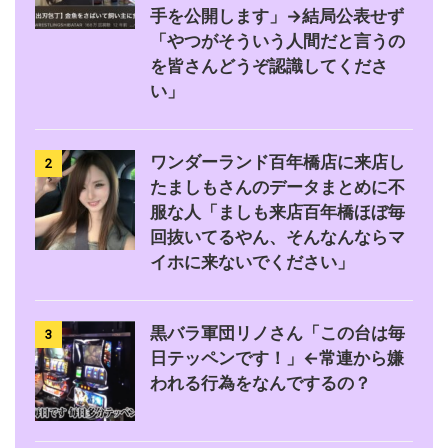
手を公開します」→結局公表せず
「やつがそういう人間だと言うの
を皆さんどうぞ認識してくださ
い」
ワンダーランド百年橋店に来店し
2
たましもさんのデータまとめに不
服な人「ましも来店百年橋ほぼ毎
回抜いてるやん、そんなんならマ
イホに来ないでください」
黒バラ軍団リノさん「この台は毎
3
日テッペンです！」←常連から嫌
われる行為をなんでするの？