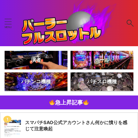
演者
ホール
パチンコ機種
パチスロ機種
急上昇記事
スマパチSAO公式アカウントさん何かに憤りを感
じて注意喚起