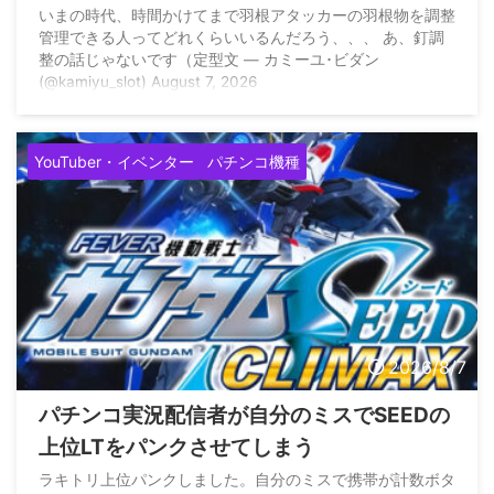
らいいるの？
いまの時代、時間かけてまで羽根アタッカーの羽根物を調整
管理できる人ってどれくらいいるんだろう、、、 あ、釘調
整の話じゃないです（定型文 — カミーユ･ビダン
(@kamiyu_slot) August 7, 2026
YouTuber・イベンター
パチンコ機種
2026/8/7
パチンコ実況配信者が自分のミスでSEEDの
上位LTをパンクさせてしまう
ラキトリ上位パンクしました。自分のミスで携帯が計数ボタ