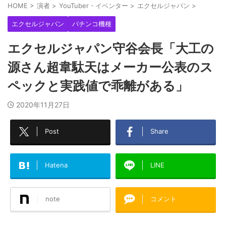
HOME
>
演者
>
YouTuber・イベンター
>
エクセルジャパン
>
エクセルジャパン
パチンコ機種
エクセルジャパン守谷会長「大工の
源さん超韋駄天はメーカー公表のス
ペックと実践値で乖離がある」
2020年11月27日
Post
Share
Hatena
LINE
note
コメント