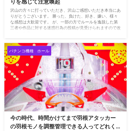
りを感じて注意喚起
沢山の方々に打っていただき、沢山ご感想いただき本当にあ
りがとうございます。 勝った、負けた、好き、嫌い、様々
な感想は大歓迎です。 が、一部の方でルールを逸脱した第
三者や作品に対する迷惑行為の投稿が見受けられますので改
めてご注意いただけますと幸いです。
pic.twitter.com/0hOqz8MEUA — ソードアート・オンライ
ン (スマパチSAO)【公式】 (@SAO_KYORAKU) August 7,
パチンコ機種
ホール
2026
2026/8/8
今の時代、時間かけてまで羽根アタッカー
の羽根モノを調整管理できる人ってどれく