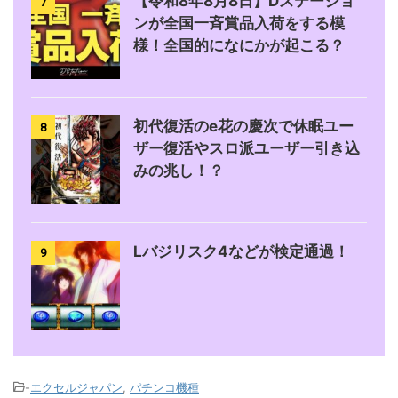
【令和8年8月8日】Dステーショ
7
ンが全国一斉賞品入荷をする模
様！全国的になにかが起こる？
初代復活のe花の慶次で休眠ユー
8
ザー復活やスロ派ユーザー引き込
みの兆し！？
Lバジリスク4などが検定通過！
9
-
エクセルジャパン
,
パチンコ機種