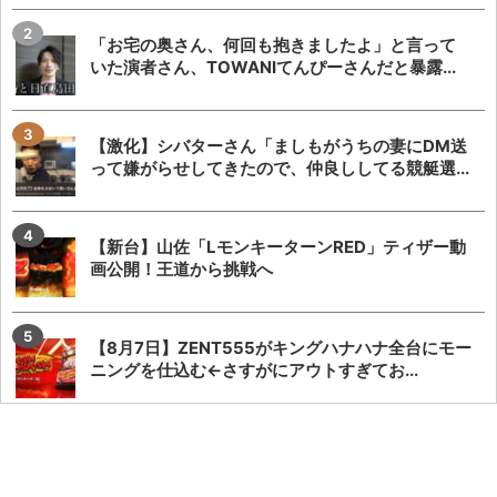
「お宅の奥さん、何回も抱きましたよ」と言って
いた演者さん、TOWANIてんぴーさんだと暴露...
【激化】シバターさん「ましもがうちの妻にDM送
って嫌がらせしてきたので、仲良ししてる競艇選...
【新台】山佐「LモンキーターンRED」ティザー動
画公開！王道から挑戦へ
【8月7日】ZENT555がキングハナハナ全台にモー
ニングを仕込む←さすがにアウトすぎてお...
【神ファンサ】瀬戸環奈さんが8月8日のマルハン
仙台駅東店・仙台苦竹店予定になるだけで話題沸...