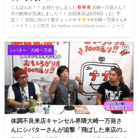
こんばんわ！！ お待たせしました
大崎一万発さん７
月の動画が完成しました！！ 次回来店は8月8日（土）予
定！！ 次回に向けて要チェックや
#大崎一万発さん#
ノースランド山室店 pic.twitter.com/eQesjcssgq — ノース
ランド2001山室店 (@yamamuro777) July 24, 2026
シバター
大崎一万発
2026/7/27
体調不良来店キャンセル界隈大崎一万発さ
んにシバターさんが追撃「飛ばした来店の