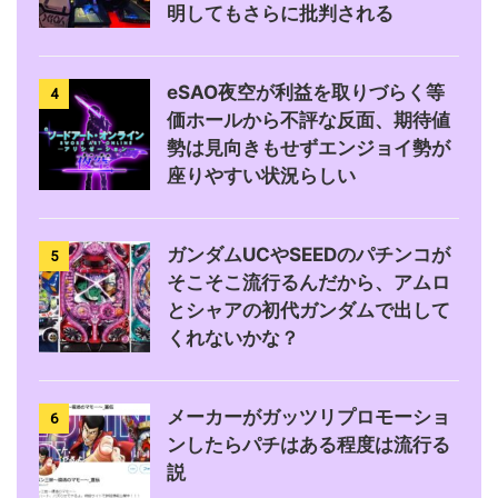
明してもさらに批判される
eSAO夜空が利益を取りづらく等
4
価ホールから不評な反面、期待値
勢は見向きもせずエンジョイ勢が
座りやすい状況らしい
ガンダムUCやSEEDのパチンコが
5
そこそこ流行るんだから、アムロ
とシャアの初代ガンダムで出して
くれないかな？
メーカーがガッツリプロモーショ
6
ンしたらパチはある程度は流行る
説