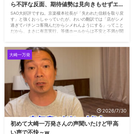
ら不評な反面、期待値勢は見向きもせずエ
ンジョイ勢が座りやすい状況らしい
SAO大好評ですね。京楽榎本社長が「失われた信頼を取り戻
す」と強くおっしゃっていたが、わいの翻訳では「店がシメ
過ぎてパチンコ客飛んだからシメれんようにする」ってこと
だから、まさに有言実行。等価ホールからは不安と不満が聞
こえるけど、ちゃんと動けば無問題ですよね。稼働継続祈
願！ — まんぱつ®️（非公式） (@YouTube45647214)
August 4, 2026
大崎一万発
2026/7/30
初めて大崎一万発さんの声聞いたけど甲高
い声で不快～w