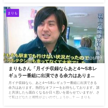
まりも
2026/7/7
まりもさん「月イチ収録ならあと4〜5本レ
ギュラー番組に出演できる余力はありま
す。熱烈なオファーをお待ちしておりま
月イチ収録なら、あと4〜5本レギュラー番組に出演できる
余力はあります。熱烈なオファーをお待ちしております。誰
す。」
と共演したら面白くなるか日々思いを巡らせていますが、さ
て私はどなたと相性がよいのでしょうか…？ — まりも
(@marimo_tadokoro) July 6, 2026