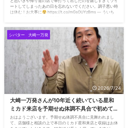
と思いきや帰り道の店で華打って出したのを嬉しすぎてツイ
る
ートしてしまったあの日を忘れないでください。調子悪い時
は休む！お大事に
https://t.co/mGsOUYzBms — ういち
(@UichiSch) July 24, 2026
シバター
大崎一万発
2026/7/24
大崎一万発さんが10年近く続いている星和
ミカド来店を予期せぬ体調不具合で初めて
休む→当然シバターさんが登場
おはようございます。予期せぬ体調不具合に見舞われまし
て、店舗様と相談の上で本日のミカド星和来店と収録はお休