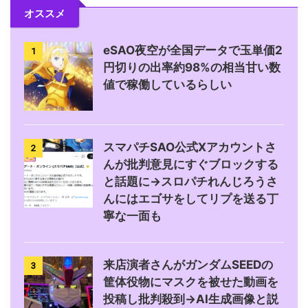
オススメ
eSAO夜空が全国データで玉単価2
1
円切りの出率約98%の相当甘い数
値で稼働しているらしい
スマパチSAO公式Xアカウントさ
2
んが批判意見にすぐブロックする
と話題に→スロパチれんじろうさ
んにはエゴサをしてリプを送る丁
寧な一面も
来店演者さんがガンダムSEEDの
3
筐体役物にマスクを被せた動画を
投稿し批判殺到→AI生成画像と説