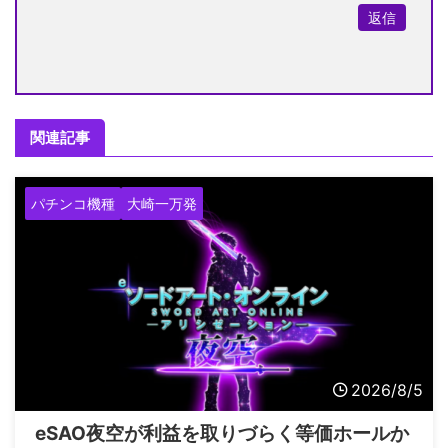
返信
関連記事
パチンコ機種
大崎一万発
2026/8/5
eSAO夜空が利益を取りづらく等価ホールか