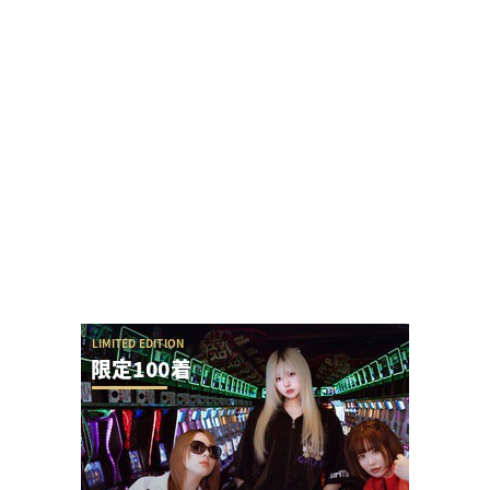
おゆんさんがSAPチャンネルの冠番組「梅探偵お
ゆん」を体調不良を理由に卒業
ガーデン大宮北店・ニューアサヒ府中四谷店が8月
16日で閉店へ
eSAO夜空が利益を取りづらく等価ホールから不評
な反面、期待値勢は見向きもせずエンジョイ勢...
eSAO夜空の回転体って狙い撃ちの攻略出来そうじ
ゃね？→SAOアリス打法が提唱される