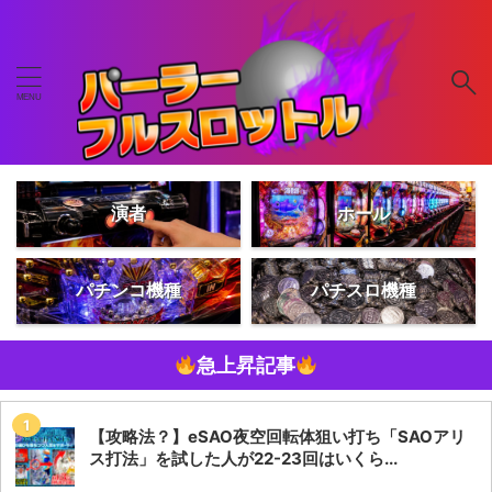
演者
ホール
パチンコ機種
パチスロ機種
急上昇記事
【攻略法？】eSAO夜空回転体狙い打ち「SAOアリ
ス打法」を試した人が22-23回はいくら...