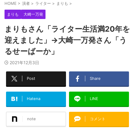
HOME
>
演者
>
ライター
>
まりも
>
まりも
大崎一万発
まりもさん「ライター生活満20年を
迎えました」→大崎一万発さん「う
るせーばーか」
2021年12月3日
Post
Share
Hatena
LINE
note
コメント