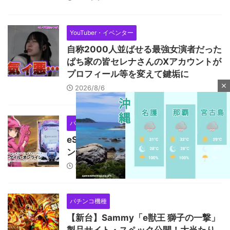
YouTuber・イベンター
自称2000人並ばせる最強女演者だった
ぱち家の皆セレナさんのXアカウントが
プロフィール等を変えて鍵垢に
close
2026/8/6
パチンコ機種
eSAOオルタナティブ ガンゲイル・オ
ンラインが稼働貢献8週で終了
2026/8/6
パチンコ機種
M
【新台】Sammy「e獣王 獅子の一撃」
u
t
製品サイト・スペック公開！大当たり