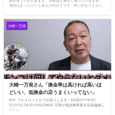
みさせていただきます。10年ほど長らく伺っていますが、
遅刻はあったけども休みは初めてです。申し訳ありません。
— まんぱつ®️（非公式） (@YouTube45647214) July 23,
2026
大崎一万発
2026/7/14
大崎一万発さん「換金率は高ければ高いほ
どいい、低換金の店うまくいってない」
613: フルスロットルでお送りします : 2026/07/14(火)
12:21:33.79 ID:/O1023WE0 万発が低交換率厨を完全論破し
てたな