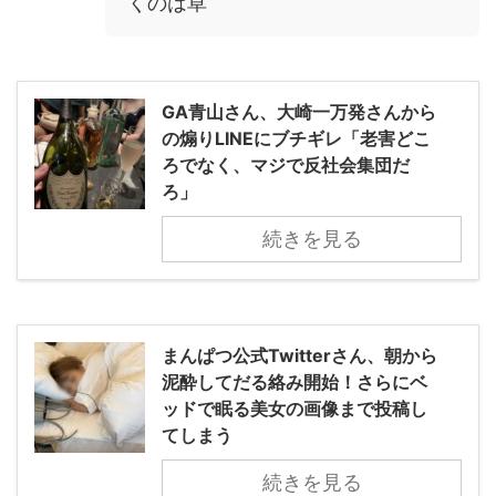
くのは草
GA青山さん、大崎一万発さんから
の煽りLINEにブチギレ「老害どこ
ろでなく、マジで反社会集団だ
ろ」
続きを見る
まんぱつ公式Twitterさん、朝から
泥酔してだる絡み開始！さらにベ
ッドで眠る美女の画像まで投稿し
てしまう
続きを見る