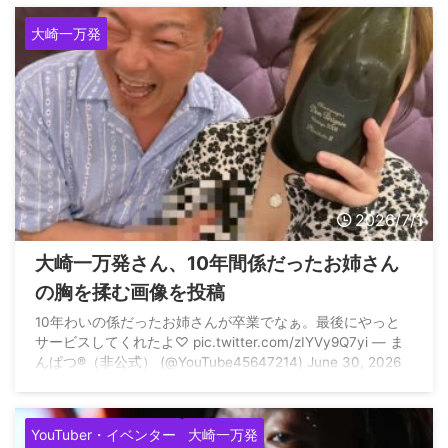
大崎一万発
2026/7/1
大崎一万発さん、10年間係だったお姉さん
の胸を揉む画像を投稿
10年わいの係だったお姉さんが卒業でなぁ。最後にやっと
サービスしてくれたよ♡ pic.twitter.com/zIYVy9Q7yi — ま
んぱつ®️（非公式） (@YouTube45647214) June 30, 2026
YouTuber・イベンター
大崎一万発