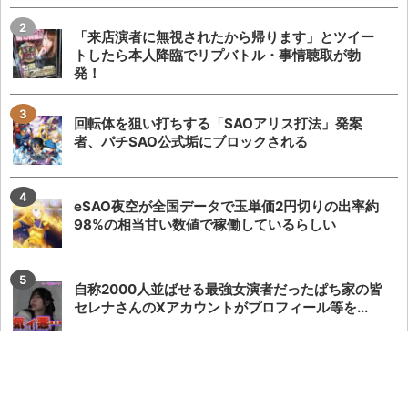
「来店演者に無視されたから帰ります」とツイー
トしたら本人降臨でリプバトル・事情聴取が勃
発！
回転体を狙い打ちする「SAOアリス打法」発案
者、パチSAO公式垢にブロックされる
eSAO夜空が全国データで玉単価2円切りの出率約
98%の相当甘い数値で稼働しているらしい
自称2000人並ばせる最強女演者だったぱち家の皆
セレナさんのXアカウントがプロフィール等を...
来店演者さんがガンダムSEEDの筐体役物にマスク
を被せた動画を投稿し批判殺到→AI生成画像...