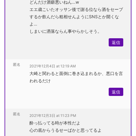
どんだけ酒癖悪いねん…w
エエ歳こいたオッサン後で謝る位なら酒をセーブ
するか飲んだら粗相せんようにSNSとか開くな
よ…
しまいに洒落ならん事やらかしそう。
返信
匿名
2021年12月4日 at 12:19 AM
大崎と関わると面倒に巻き込まれるか、悪口を言
われるだけ
返信
匿名
2021年12月3日 at 11:23 PM
酔っ払ってる時が本性だよ
心の底からうるせーばかと思ってるよ