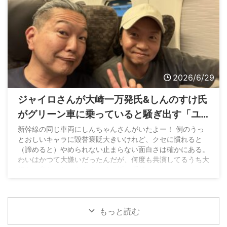
2026/6/29
ジャイロさんが大崎一万発氏&しんのすけ氏
がグリーン車に乗っていると騒ぎ出す「ユ
ーザーへの配慮が足りないです！また演者
新幹線の同じ車両にしんちゃんさんがいたよー！ 例のうっ
とおしいキャラに毀誉褒貶大きいけれど、クセに慣れると
にヘイトが溜まるじゃないですか」
（諦めると）やめられない止まらない面白さは確かにある。
わいはかつて大嫌いだったんだが、何度も共演してるうち大
好きに変わったw なおウシオも近い系統。
pic.twitter.com/EFqSIo17GH — まんぱつ®️（非公式）
(@YouTube45647214) June 28, 2026
もっと読む