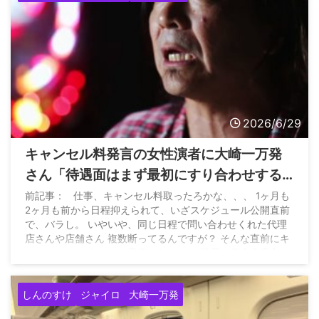
2026/6/29
キャンセル料発言の女性演者に大崎一万発
さん「待遇面はまず最初にすり合わせする
でしょ。まともな業者が気の毒」
前記事： 仕事、キャンセル料取ったろかな、、、 1ヶ月も
2ヶ月も前から日程抑えられて、いざスケジュール公開直前
で、バラし。 いやいや、同じ日程で問い合わせくれた代理
店さんや店舗さん 複数断ってるんですが？ そんな直前にキ
ャンセルされても その日空いたら この業界、基本来店入り
ませんけど？… — エアリ (@eari_i0820) June 29, 2026
しんのすけ
ジャイロ
大崎一万発