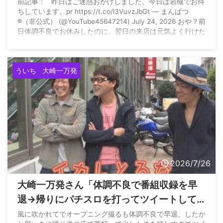
前日はどこぞで結構呑んでたという噂は聞
前記事： 昨日はご迷惑おかけしました。今日は岩槻でお待
ちしています。pr https://t.co/l3VuvzJbGt — まんぱつ
いたのですが…1日で体調が完全回復して良
®️
（非公式） (@YouTube45647214) July 24, 2026 おや？前
かったですねぇ」
日体調不良でお休みしたのに、翌日の来店は元気よく行けた
のですね？ なんでも、飛ばした来店の前日はどこぞで結構
呑んでたという噂は聞いたのですが… 1日で体調が完全回復
して良かったですねぇ
ミカドさんにちゃんと謝りました
ういち
大崎一万発
か？ 10 ...
2026/7/26
大崎一万発さん「体調不良で番組収録を早
退→帰りにパチスロを打ってツイートして
嘘がバレた」過去をういちさんに暴露され
風に吹かれてでオープニング撮るも体調不良で早退、したか