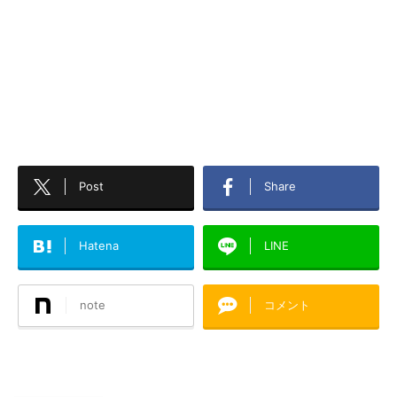
Post
Share
Hatena
LINE
note
コメント