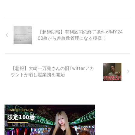
【超絶朗報】有利区間の終了条件がMY24
00枚から差枚数管理になる模様！
【悲報】大崎一万発さんの旧Twitterアカ
ウントが晒し屋業務を開始