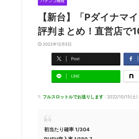
パチンコ機種
【新台】「Pダイナマイ
評判まとめ！直営店で1
2022年12月5日
Post
LINE
1:
フルスロットルでお送りします
:
2022/10/15(土)
初当たり確率 1/304
RUSH突入率 1/189.7