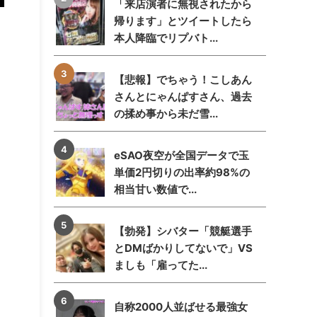
「来店演者に無視されたから
帰ります」とツイートしたら
本人降臨でリプバト...
【悲報】でちゃう！こしあん
さんとにゃんぱすさん、過去
の揉め事から未だ雪...
eSAO夜空が全国データで玉
単価2円切りの出率約98%の
相当甘い数値で...
【勃発】シバター「競艇選手
とDMばかりしてないで」VS
ましも「雇ってた...
自称2000人並ばせる最強女