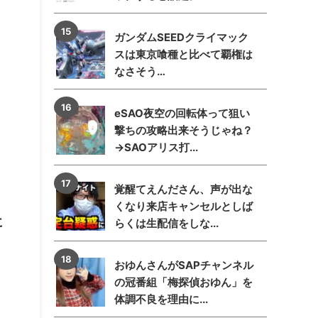
ガンダムSEEDクライマック
スは東京喰種と比べて覇権は
なさそう…
eSAO夜空の回転体って狙い
撃ちの攻略出来そうじゃね？
→SAOアリス打...
覚醒てえんださん、声が出な
くなり来店キャンセルとしば
に
らくは生配信をしな...
おゆんさんがSAPチャンネル
の冠番組「梅探偵おゆん」を
体調不良を理由に...