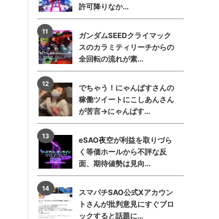
許可降りなか...
ガンダムSEEDクライマック
スのカラミティリーチからの
全回転の流れが素...
でちゃう！にゃんぱすさんの
稼働ツイートにこしあんさん
が苦言→にゃんぱす...
eSAO夜空が利益を取りづら
く等価ホールから不評な反
面、期待値勢は見向...
スマパチSAO公式Xアカウン
トさんが批判意見にすぐブロ
ックすると話題に...