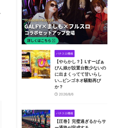
前
パチスロ機種
【やらかし？】Lすーぱぁ
びん娘が設置台数少ないの
に出まくってて甘いらし
い…ビンゴネオ騒動再び
か？
2026/8/6
パチスロ機種
【圧巻】完璧過ぎるからサ
ー通路が完成する