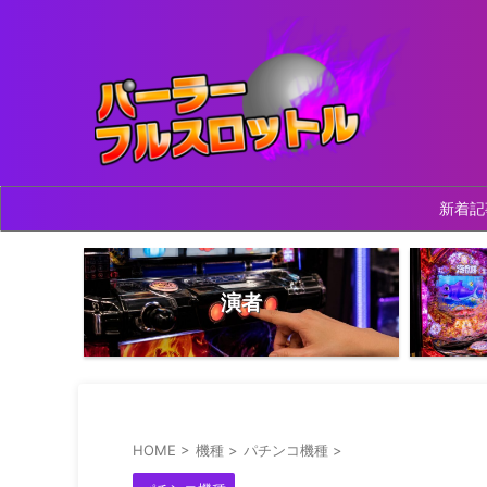
新着記
演者
HOME
>
機種
>
パチンコ機種
>