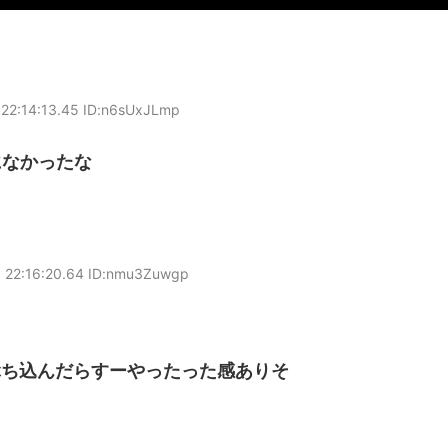
22:14:13.45 ID:n6sUxJLmp
になかったな
 22:16:20.64 ID:nmu3Zuwgp
ぶち込んだらすーやったった感ありそ