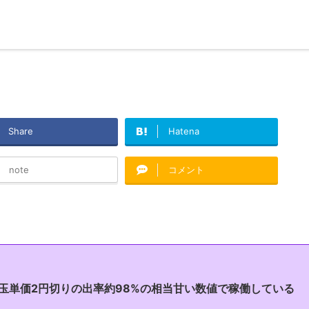
Share
Hatena
note
コメント
で玉単価2円切りの出率約98%の相当甘い数値で稼働している