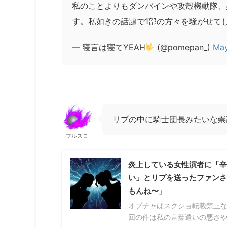
私のことよりもダンバインや攻殻機動隊、
す。私如きの話題で1部の方々を騒がせて
— 寝言は寝てYEAH
(@pomepan_)
May
リプの中に騎士団長みたいな崇
フルスロ
炎上している女性演者に「辛
い」とリプを送ったファンさ
もんね〜」
オプチャはスクショ転載禁止
回の件は私の言葉遣いの悪さや行 