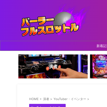
新着記
演者
HOME
>
演者
>
YouTuber・イベンター
>