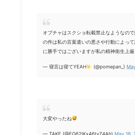
オプチャはスクショ転載禁止なようなので
の件は私の言葉遣いの悪さや行動によって
に勝手ではございますが私の精神衛生上厳
— 寝言は寝てYEAH
(@pomepan_)
May
大変やったね
— TAKE (@EQ62lKx46tyZ4Ah)
May 18,