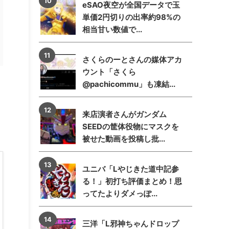
eSAO夜空が全国データで玉
単価2円切りの出率約98%の
相当甘い数値で...
さくらのーとさんの媒体アカ
ウント「さくら
@pachicommu」も凍結...
来店演者さんがガンダム
SEEDの筐体役物にマスクを
被せた動画を投稿し批...
ユニバ「Lやじきた道中記参
る！」初打ち評価まとめ！思
ってたよりダメっぽ...
三洋「L邪神ちゃんドロップ