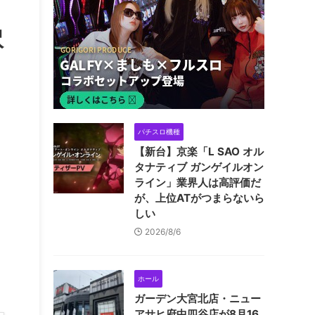
訳
パチスロ機種
【新台】京楽「L SAO オル
タナティブ ガンゲイルオン
ライン」業界人は高評価だ
が、上位ATがつまらないら
しい
2026/8/6
ホール
ガーデン大宮北店・ニュー
アサヒ府中四谷店が8月16