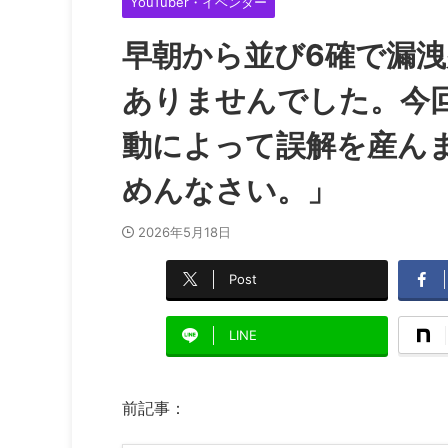
YouTuber・イベンター
早朝から並び6確で漏
ありませんでした。今
動によって誤解を産ん
めんなさい。」
2026年5月18日
Post
LINE
前記事：