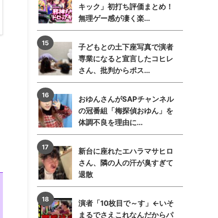
キック」初打ち評価まとめ！
無理ゲー感が凄く楽...
子どもとの土下座写真で演者
専業になると宣言したコヒレ
さん、批判からポス...
おゆんさんがSAPチャンネル
の冠番組「梅探偵おゆん」を
体調不良を理由に...
新台に座れたエハラマサヒロ
さん、隣の人の汗が臭すぎて
退散
演者「10枚目で～す」←いそ
まるでさえこれなんだからパ