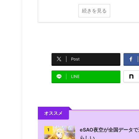
続きを見る
Post
LINE
オススメ
eSAO夜空が全国データ
1
らしい