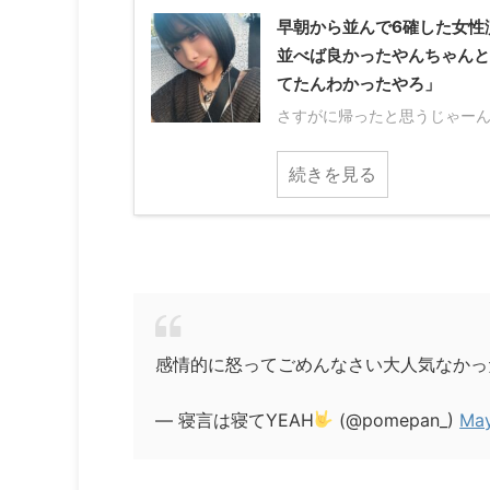
早朝から並んで6確した女性
並べば良かったやんちゃんと
てたんわかったやろ」
さすがに帰ったと思うじゃーん♩ っすわァ 
続きを見る
感情的に怒ってごめんなさい大人気なかっ
— 寝言は寝てYEAH
(@pomepan_)
May