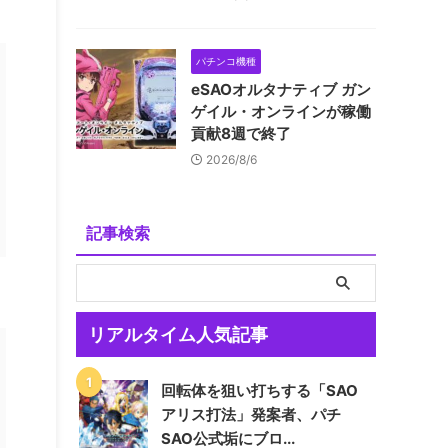
パチンコ機種
eSAOオルタナティブ ガン
ゲイル・オンラインが稼働
貢献8週で終了
2026/8/6
記事検索
リアルタイム人気記事
回転体を狙い打ちする「SAO
アリス打法」発案者、パチ
SAO公式垢にブロ...