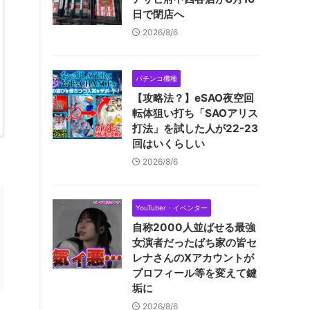
日で閉店へ
2026/8/6
パチンコ機種
【攻略法？】eSAO夜空回
転体狙い打ち「SAOアリス
打法」を試した人が22-23
回はいくらしい
2026/8/6
YouTuber・イベンター
自称2000人並ばせる最強
女演者だったぱち家の皆セ
レナさんのXアカウントが
プロフィール等を変えて鍵
垢に
2026/8/6