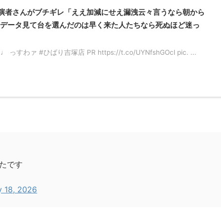
演者さんがブチギレ「ええ加減にせえ漏洩云々言うなら朝から
データ見て台を選んだのは早く来た人たちなら死ぬほど迷っ
#ひばり吉塚店 PR https://t.co/UYNfshGOcl pic. ...
たです
 18, 2026