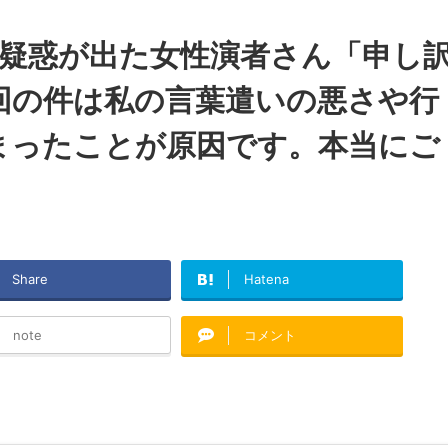
洩疑惑が出た女性演者さん「申し
回の件は私の言葉遣いの悪さや行
まったことが原因です。本当にご
Share
Hatena
note
コメント