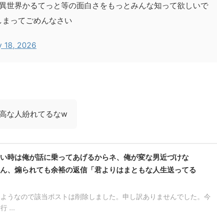
異世界かるてっと等の面白さをもっとみんな知って欲しいで
しまってごめんなさい
 18, 2026
高な人紛れてるなw
い時は俺が話に乗ってあげるからネ、俺が変な男近づけな
ん、煽られても余裕の返信「君よりはまともな人生送ってる
なようなので該当ポストは削除しました。申し訳ありませんでした。今
...