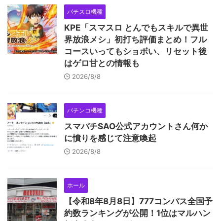
パチスロ機種
KPE「スマスロ とんでもスキルで異世
界放浪メシ」初打ち評価まとめ！フル
コースいってもショボい、リセット後
はゲロ甘との情報も
2026/8/8
パチンコ機種
スマパチSAO公式アカウントさん何か
に憤りを感じて注意喚起
2026/8/8
ホール
【令和8年8月8日】777コンパス全国予
約数ランキングが公開！1位はマルハン