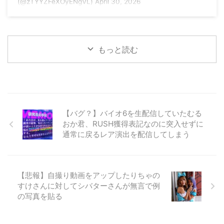
(@zTYYZFeXOyENgVL) April 30, 2026
もっと読む
【バグ？】バイオ6を生配信していたむる
おか君、RUSH獲得表記なのに突入せずに
通常に戻るレア演出を配信してしまう
【悲報】自撮り動画をアップしたりちゃの
すけさんに対してシバターさんが無言で例
の写真を貼る