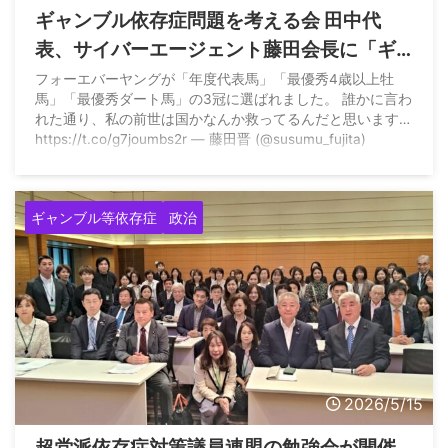
ギャンブル依存症問題を考える会 田中代
表、サイバーエージェント藤田会長に「ギ
ャンブルを煽りすぎないで頂きたい」と物
フォーエバーヤングが「年度代表馬」「最優秀4歳以上牡
馬」「最優秀ダート馬」の3冠に選ばれました。 誰かに言わ
申して批判される
れた通り、私の前世は国かなんか救ってるんだと思います…
https://t.co/g7joumbs2r — 藤田晋 (@susumu_fujita)
January 6, 2026
ギャンブル等依存症
政治
2026/5/15
超党派依存症対策議員連盟の勉強会が開催