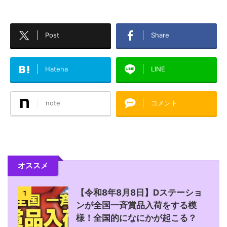
Post
Share
Hatena
LINE
note
コメント
オススメ
【令和8年8月8日】Dステーショ
1
ンが全国一斉賞品入荷をする模
様！全国的になにかが起こる？