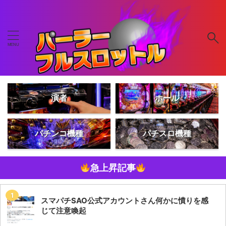
演者
ホール
パチンコ機種
パチスロ機種
急上昇記事
スマパチSAO公式アカウントさん何かに憤りを感
じて注意喚起