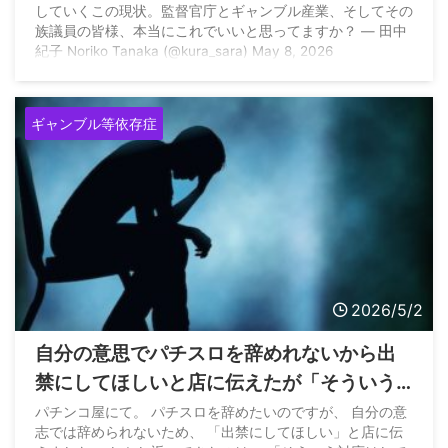
していくこの現状。監督官庁とギャンブル産業、そしてその
の族議員の皆様、本当にこれでいいと思っ
族議員の皆様、本当にこれでいいと思ってますか？ — 田中
てますか？」
紀子 Noriko Tanaka (@kura_sara) May 8, 2026
ギャンブル等依存症
2026/5/2
自分の意思でパチスロを辞めれないから出
禁にしてほしいと店に伝えたが「そういう
対応はしておりません」と断られたんだが…
パチンコ屋にて。 パチスロを辞めたいのですが、 自分の意
志では辞められないため、 「出禁にしてほしい」と店に伝