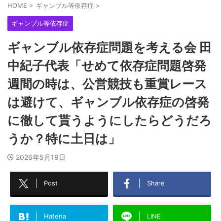
HOME
>
ギャンブル等依存症
>
ギャンブル等依存症
ギャンブル依存症問題を考える会 田
中紀子代表「せめて依存症問題啓発
週間の時は、公営競技も重賞レース
は避けて、ギャンブル依存症の啓発
に徹して貰うようにしたらどうだろ
うか？特に土日は」
2026年5月19日
Post
Share
Hatena
LINE