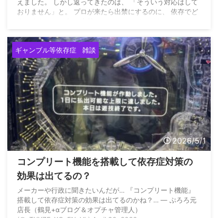
えました。 しかし返ってきたのは、 「そういう対応はして
おりません」と。 プロが来たら出禁にするのに、 依存でど
うしようもない人は 出禁にできないって、どういうことで
すか？ — かずき (@tanhukuda) May 2, 2026
ギャンブル等依存症
雑談
2026/5/1
コンプリート機能を搭載して依存症対策の
効果は出てるの？
メーカーや行政に聞きたいんだが… 『コンプリート機能』
搭載して依存症対策の効果は出てるのかね？… — ぷろろ元
店長（鶴見+αブログ＆オプチャ管理人）