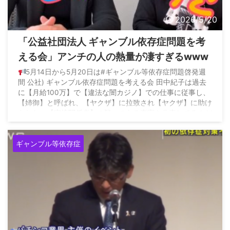
2026/5/20
「公益社団法人 ギャンブル依存症問題を考
える会」アンチの人の熱量が凄すぎるwww
5月14日から5月20日は#ギャンブル等依存症問題啓発週
間 公社) ギャンブル依存症問題を考える会 田中紀子は過去
に【月給100万】で【違法な闇カジノ】での仕事に従事し、
【姉御】と呼ばれ、【ヤクザ】に拉致され【ヤクザ】に助け
られた、【密接関係者】の疑いのある事実を公表してるんだ
よね。… — 澤田貴行 (@a11kll) May 16, 2026
ギャンブル等依存症