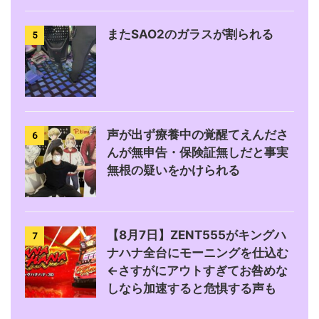
またSAO2のガラスが割られる
5
声が出ず療養中の覚醒てえんださ
6
んが無申告・保険証無しだと事実
無根の疑いをかけられる
【8月7日】ZENT555がキングハ
7
ナハナ全台にモーニングを仕込む
←さすがにアウトすぎてお咎めな
しなら加速すると危惧する声も