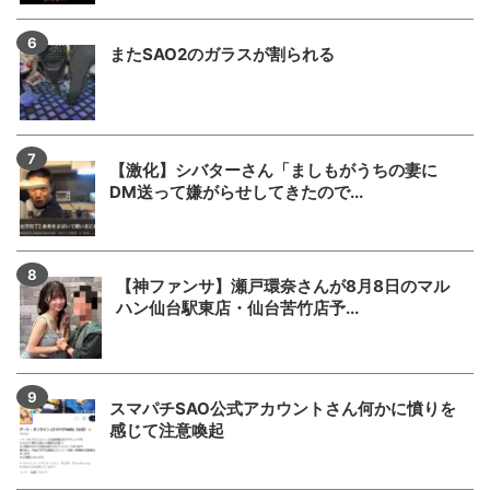
またSAO2のガラスが割られる
【激化】シバターさん「ましもがうちの妻に
DM送って嫌がらせしてきたので...
【神ファンサ】瀬戸環奈さんが8月8日のマル
ハン仙台駅東店・仙台苦竹店予...
スマパチSAO公式アカウントさん何かに憤りを
感じて注意喚起