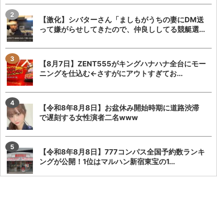
【激化】シバターさん「ましもがうちの妻にDM送
って嫌がらせしてきたので、仲良ししてる競艇選...
【8月7日】ZENT555がキングハナハナ全台にモー
ニングを仕込む←さすがにアウトすぎてお...
【令和8年8月8日】お盆休み開始時期に道路渋滞
で遅刻する女性演者二名www
【令和8年8月8日】777コンパス全国予約数ランキ
ングが公開！1位はマルハン新宿東宝の1...
KEIZ守山店「8月7日重大発表→8月7日店休日」と
いうポストが流行るが…