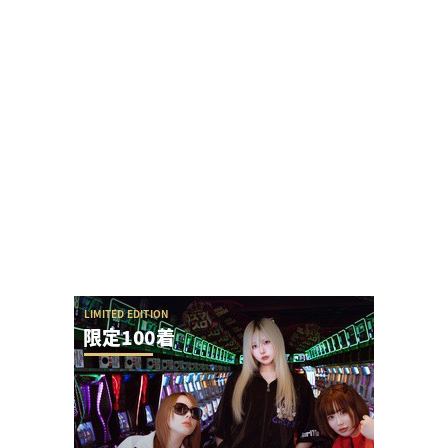
黒バラ軍団リノさん「この台は毎日テッペンで
す！」←常連から嫌われる行為をなんでするの？
またSAO2のガラスが割られる
ワンダーランド百年橋店に来店したましもさんの
データまとめに不服な人「ましも来店百年橋ほぼ
毎...
「お宅の奥さん、何回も抱きましたよ」と言って
いた演者さん、TOWANIてんぴーさんだと暴露...