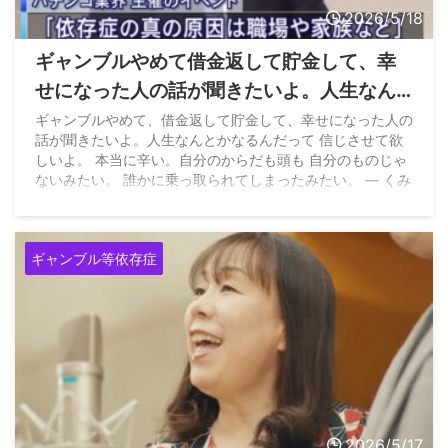
2026/5/18
ギャンブルやめて借金返して貯金して、幸
せになった人の話が聞きたいよ。人生なん
とかなるんだって信じさせて欲しいよ。
ギャンブルやめて、借金返して貯金して、幸せになった人の
話が聞きたいよ。人生なんとかなるんだって 信じさせて欲
しいよ。 本当に辛い。自分のからだも頭も 自分のものじゃ
ないみたい。 誰かに乗っ取られてしまったみたい。 — くみ
んちやん (@kuminchan123) April 26, 2026
ギャンブル等依存症
2026/5/17