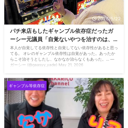
2026/5/22
パチ来店もしたギャンブル依存症だったガ
ーシー元議員「自覚ないやつを治すのは、
ほぼ無理やと最近思い知った。その自覚な
本人が自覚してる依存性と自覚してない依存性があると思っ
てる。 オレのギャンブル依存性は自覚があった。あったか
さにつけ込んで商売する奴、ほんま最低や
らこそ治そうとしたし、なかなか治らなくもあった。… —
と心から軽蔑します。」
ガーシー (@gaasyy_yade) May 21, 2026
ギャンブル等依存症