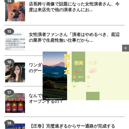
店長跨り画像で話題になった女性演者さん、今
度は来店先で他の演者さんにお...
女性演者ファンさん「演者はやめるべき、底辺
の業界で生産性無い仕事だから...
close
ワンダーランド百年橋店に来店したましもさん
のデータまとめに不服な人「ま...
なんで据え置きなのにわざわざ7揃いの出目で
オープンするの？
M
u
【圧巻】完璧過ぎるからサー通路が完成する
t