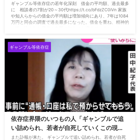
多に
ギャンブル等依存症の若年化深刻 借金の平均額、過去最多
に 相談者の7割が20～30代https://t.co/bFdzZC0iVn 家族
や知人らからの借金の平均額は増加傾向にあり、7年は1084
万円と同会の調査で過去最多になった。借金を重ね、精神的
に追い込まれた若者の自死の知らせも増えているという。
— 産経ニュース (@Sankei_news) May 13, 2026
ギャンブル等依存症
2026/5/9
依存症界隈のいつもの人「ギャンブルで追
い詰められ、若者が自死していくこの現
状。監督官庁とギャンブル産業、そしてそ
また訃報が来た。 ギャンブルで追い詰められ、若者が自死