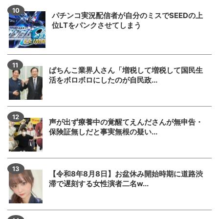
パチンコ実況配信者が自分のミスでSEEDの上
位LTをパンクさせてしまう
ぱちんこ業界人さん「増税して増税して国民生
活をボロボロにしたのが自民政...
声が出ず療養中の覚醒てえんださんが無申告・
保険証無しだと事実無根の疑い...
【令和8年8月8日】お盆休み開始時期に道路渋
滞で遅刻する女性演者二名w...