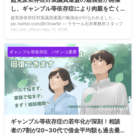
し、ギャンブル等依存症により肉親を亡く
された自死遺族会の方が登壇
超党派依存症対策議員連盟の勉強会が行なわれました。…
pic.twitter.com/jRr3txw5ir — ラサール石井事務所スタッフ
(@l_ishii_office) May 11, 2026
ギャンブル等依存症
パチンコ業界
2026/5/14
ギャンブル等依存症の若年化が深刻！相談
者の7割が20~30代で借金平均額も過去最