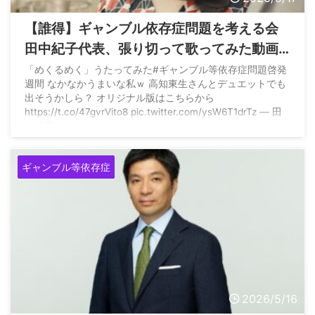
【誰得】ギャンブル依存症問題を考える会
田中紀子代表、張り切って歌ってみた動画
を公開
「めくるめく」うたってみた#ギャンブル等依存症問題啓発
週間 なかなかうまいな私ｗ 高知東生さんとデュエットでも
出そうかしら？ オリジナル版はこちらから
https://t.co/47gvrVito8 pic.twitter.com/ysW6T1drTz — 田
中紀子 Noriko Tanaka (@kura_sara) May 14, 2026
ギャンブル等依存症
2026/5/16