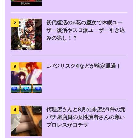
初代復活のe花の慶次で休眠ユー
2
ザー復活やスロ派ユーザー引き込
みの兆し！？
Lバジリスク4などが検定通過！
3
代理店さんと8月の来店が1件の元
4
パチ屋店員の女性演者さんの寒い
プロレスがコチラ