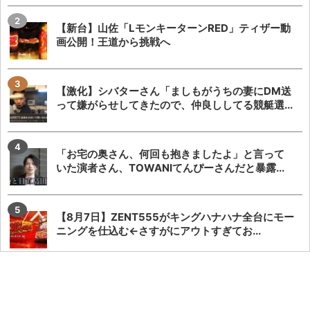
【新台】山佐「LモンキーターンRED」ティザー動
画公開！王道から挑戦へ
【激化】シバターさん「ましもがうちの妻にDM送
って嫌がらせしてきたので、仲良ししてる競艇選...
「お宅の奥さん、何回も抱きましたよ」と言って
いた演者さん、TOWANIてんぴーさんだと暴露...
【8月7日】ZENT555がキングハナハナ全台にモー
ニングを仕込む←さすがにアウトすぎてお...
「SAOアリス打法」発案者がeSAO夜空のおもしろ
ポイントを解説してくれる