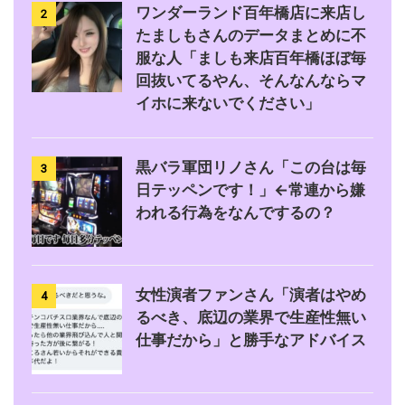
ワンダーランド百年橋店に来店し
2
たましもさんのデータまとめに不
服な人「ましも来店百年橋ほぼ毎
回抜いてるやん、そんなんならマ
イホに来ないでください」
黒バラ軍団リノさん「この台は毎
3
日テッペンです！」←常連から嫌
われる行為をなんでするの？
女性演者ファンさん「演者はやめ
4
るべき、底辺の業界で生産性無い
仕事だから」と勝手なアドバイス