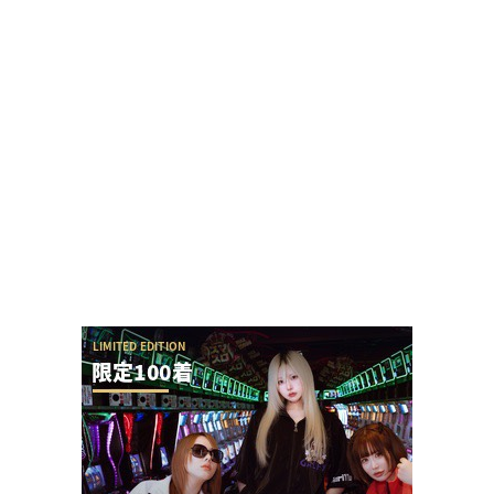
【新台】アクセル・ワールドの演出が本当に酷す
ぎて今年のワースト候補と言われてしまう
黒バラ軍団リノさん「この台は毎日テッペンで
す！」←常連から嫌われる行為をなんでするの？
【令和8年8月8日】777コンパス全国予約数ランキ
ングが公開！1位はマルハン新宿東宝の1...
KEIZ守山店「8月7日重大発表→8月7日店休日」と
いうポストが流行るが…