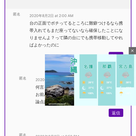
匿名
2020年8月2日 at 2:00 AM
台の正面でポチってるところに難癖つけるなら携
帯入れてもまだ座ってないなら確保したことにな
りませんよ？って隣の台にでも携帯移動してやれ
ばよかったのに
close
返信
匿名
2020年8月2日 at 10:00 AM
何言ってんだこいつ
お前みたいな馬鹿は発言するなよ
論点はそういうことじゃねーんだよ
返信
M
u
t
匿名