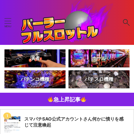
演者
ホール
パチンコ機種
パチスロ機種
急上昇記事
スマパチSAO公式アカウントさん何かに憤りを感
じて注意喚起