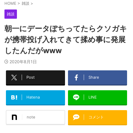
HOME
>
雑談
>
雑談
朝一にデータぽちってたらクソガキ
が携帯投げ入れてきて揉め事に発展
したんだがwww
2020年8月1日
Post
Share
Hatena
LINE
note
コメント