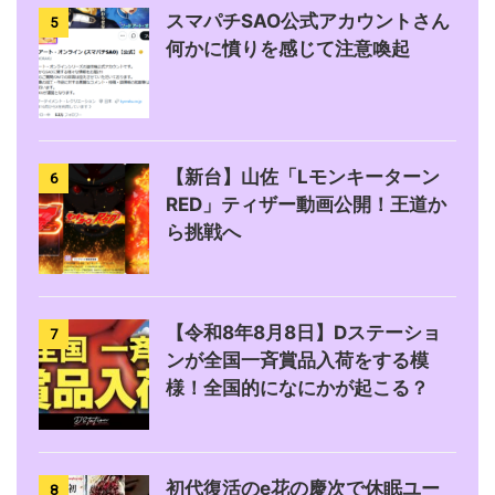
スマパチSAO公式アカウントさん
5
何かに憤りを感じて注意喚起
【新台】山佐「Lモンキーターン
6
RED」ティザー動画公開！王道か
ら挑戦へ
【令和8年8月8日】Dステーショ
7
ンが全国一斉賞品入荷をする模
様！全国的になにかが起こる？
初代復活のe花の慶次で休眠ユー
8