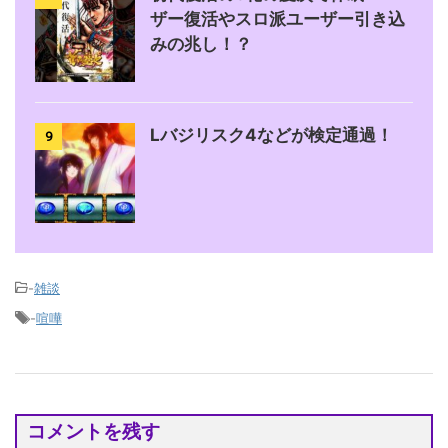
ザー復活やスロ派ユーザー引き込
みの兆し！？
Lバジリスク4などが検定通過！
9
-
雑談
-
喧嘩
コメントを残す