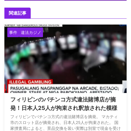
関連記事
事件
違法カジノ
2026/7/19
フィリピンのパチンコ方式違法賭博店が摘
発！日本人25人が拘束され釈放された模様
フィリピンでパチンコ方式の違法賭博店を摘発。 マカティ
市のスロット店が摘発され、日本人25人が拘束された。 国
家捜査局によると、景品交換を装い実際は別室で現金を受け