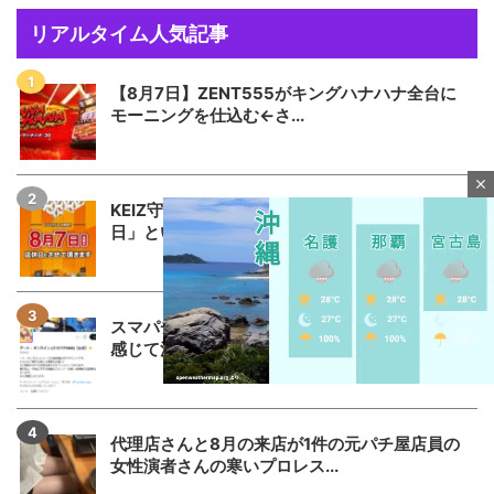
リアルタイム人気記事
【8月7日】ZENT555がキングハナハナ全台に
モーニングを仕込む←さ...
close
KEIZ守山店「8月7日重大発表→8月7日店休
日」というポストが流行る...
スマパチSAO公式アカウントさん何かに憤りを
感じて注意喚起
代理店さんと8月の来店が1件の元パチ屋店員の
M
女性演者さんの寒いプロレス...
u
t