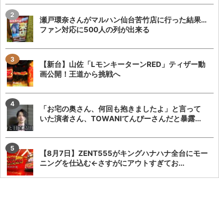
瀬戸環奈さんがマルハン仙台苦竹店に行った結果…
ファン対応に500人の列が出来る
【新台】山佐「LモンキーターンRED」ティザー動
画公開！王道から挑戦へ
「お宅の奥さん、何回も抱きましたよ」と言って
いた演者さん、TOWANIてんぴーさんだと暴露...
【8月7日】ZENT555がキングハナハナ全台にモー
ニングを仕込む←さすがにアウトすぎてお...
【激化】シバターさん「ましもがうちの妻にDM送
って嫌がらせしてきたので、仲良ししてる競艇選...