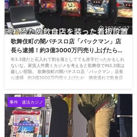
2026/5/27
歌舞伎町の闇パチスロ店「パックマン」店
長ら逮捕！約3億3000万円売り上げたらし
い
年3.3億だと石入れて割を落としてても赤字だったかもしれ
ないな。家賃人件費ミカジメを考えると歌舞伎でIN3.3億は
厳しい部類。 歌舞伎町の闇パチスロ店「パックマン」店長
ら逮捕 約3億3000万円売り上げたか 摘発逃れで飲食店
装った看板設置など#Yahooニュース
https://t.co/3Z9RFbYj6D — Z李
NO WAR 🕊
(@ShinjukuSokai) May 26, 2026
事件
違法カジノ