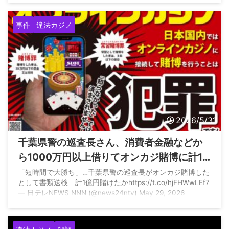
ズ #コイン pic.twitter.com/IQrn7TeX2k — 警察庁
(@NPA_KOHO) July 6, 2026
事件
違法カジノ
2026/5/31
千葉県警の巡査長さん、消費者金融などか
ら1000万円以上借りてオンカジ賭博に計1
億円を賭けたとして書類送検に
「短時間で大勝ち」…千葉県警の巡査長がオンカジ賭博した
として書類送検 計1億円賭けたかhttps://t.co/hjFHWwLEf7
— 日テレNEWS NNN (@news24ntv) May 29, 2026