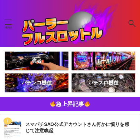
演者
ホール
パチンコ機種
パチスロ機種
急上昇記事
スマパチSAO公式アカウントさん何かに憤りを感
じて注意喚起