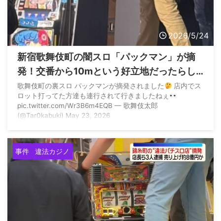
2026/5/24
新宿歌舞伎町の闇スロ「パックマン」が摘
発！交番から10mという好立地だったらし
いwww
歌舞伎町の裏スロ パックマンが摘発されました
店内でス
ロット打ってた方達も連行されて行きましたねぇ
pic.twitter.com/Wr3B6m4EQB — 歌舞伎太郎
(@Tar0kabuki) May 23, 2026
事件
違法カジノ