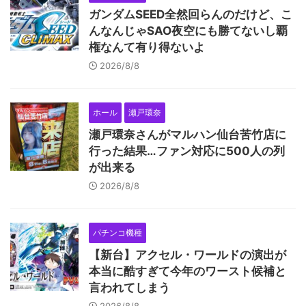
ガンダムSEED全然回らんのだけど、こ
んなんじゃSAO夜空にも勝てないし覇
権なんて有り得ないよ
2026/8/8
ホール
瀬戸環奈
瀬戸環奈さんがマルハン仙台苦竹店に
行った結果…ファン対応に500人の列
が出来る
2026/8/8
パチンコ機種
【新台】アクセル・ワールドの演出が
本当に酷すぎて今年のワースト候補と
言われてしまう
2026/8/8