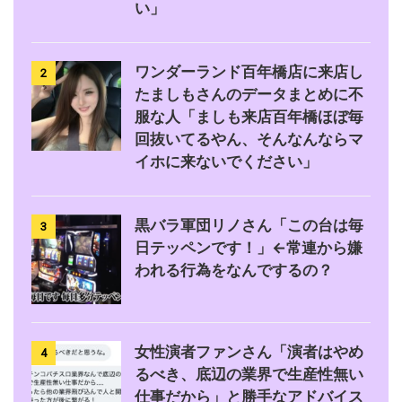
い」
ワンダーランド百年橋店に来店し
2
たましもさんのデータまとめに不
服な人「ましも来店百年橋ほぼ毎
回抜いてるやん、そんなんならマ
イホに来ないでください」
黒バラ軍団リノさん「この台は毎
3
日テッペンです！」←常連から嫌
われる行為をなんでするの？
女性演者ファンさん「演者はやめ
4
るべき、底辺の業界で生産性無い
仕事だから」と勝手なアドバイス