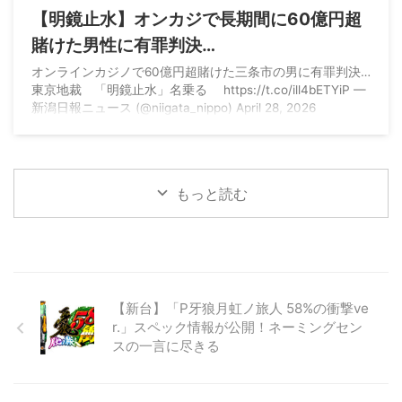
【明鏡止水】オンカジで長期間に60億円超
賭けた男性に有罪判決…
オンラインカジノで60億円超賭けた三条市の男に有罪判決…
東京地裁 「明鏡止水」名乗る https://t.co/ill4bETYiP —
新潟日報ニュース (@niigata_nippo) April 28, 2026
もっと読む
【新台】「P牙狼月虹ノ旅人 58%の衝撃ve
r.」スペック情報が公開！ネーミングセン
スの一言に尽きる