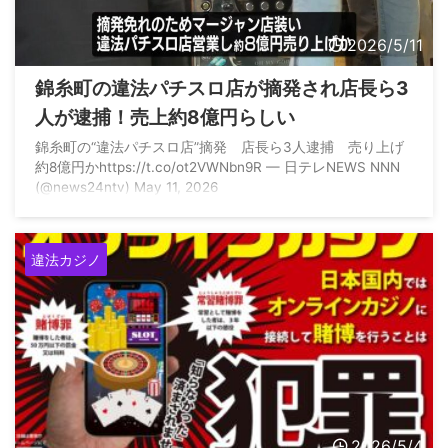
2026/5/11
錦糸町の違法パチスロ店が摘発され店長ら3
人が逮捕！売上約8億円らしい
錦糸町の“違法パチスロ店”摘発 店長ら3人逮捕 売り上げ
約8億円かhttps://t.co/ot2VWNbn9R — 日テレNEWS NNN
(@news24ntv) May 11, 2026
違法カジノ
2026/5/4