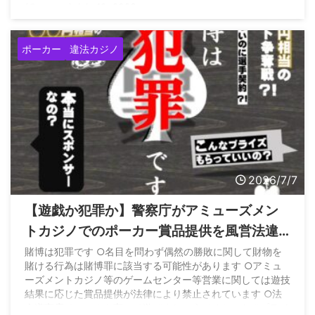
(@ecorue) July 10, 2026
ポーカー
違法カジノ
2026/7/7
【遊戯か犯罪か】警察庁がアミューズメン
トカジノでのポーカー賞品提供を風営法違
反として警告ポスターを公開←ポーカー民
賭博は犯罪です ○名目を問わず偶然の勝敗に関して財物を
賭ける行為は賭博罪に該当する可能性があります ○アミュ
からぱちんこは～等ブーイングが相次ぐ
ーズメントカジノ等のゲームセンター等営業に関しては遊技
結果に応じた賞品提供が法律により禁止されています ○法
令遵守店でルールを守って遊びましょう #チケット #プライ