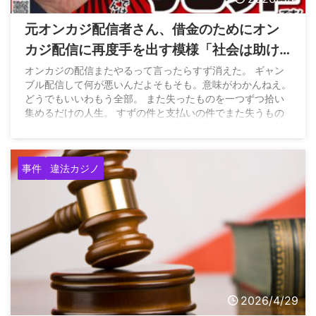
元オンカジ配信者さん、借金のためにオン
カジ配信に再度手を出す模様「社会は助け
てはくれない。じゃあオンカジしかねー
オンカジの配信またやるって言ったらすず消えた。 ギャン
ブル配信して何が悪いんだよそもそも。意味がわかんねえ。
よ。」
どうでもいいわもう全部。 また失ったものを一つずつ拾い
集めるだけの人生。 すずの件と支払いの件でまた失うもの
が何もなくなったからオンカジの世界で暴れます。… — 詰
んだTV (@tundatv000) May 1, 2026
事件
違法カジノ
2026/4/29