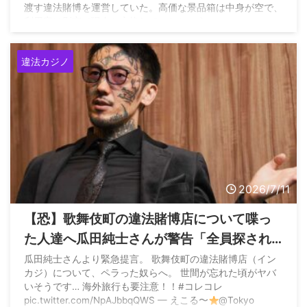
渡す違法賭博を運営していた。高価な景品箱は中身が空で、
利用客は別室で現金と交換していたという。
https://t.co/M0XEcaXb1p — フィリピンのニュースあれこ
れ (@pharekore) July 17, 2026
違法カジノ
2026/7/11
【恐】歌舞伎町の違法賭博店について喋っ
た人達へ瓜田純士さんが警告「全員探され
るよ、当たり前じゃんそんなの」
瓜田純士さんより緊急提言。 歌舞伎町の違法賭博店（イン
カジ）について、ペラった奴らへ。 世間が忘れた頃がヤバ
いそうです… 海外旅行も要注意！！#コレコレ
pic.twitter.com/NpAJbbqQWS — えこる〜
@Tokyo