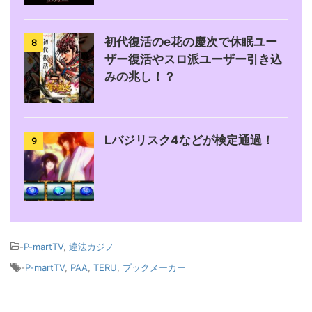
初代復活のe花の慶次で休眠ユー
8
ザー復活やスロ派ユーザー引き込
みの兆し！？
Lバジリスク4などが検定通過！
9
-
P-martTV
,
違法カジノ
-
P-martTV
,
PAA
,
TERU
,
ブックメーカー