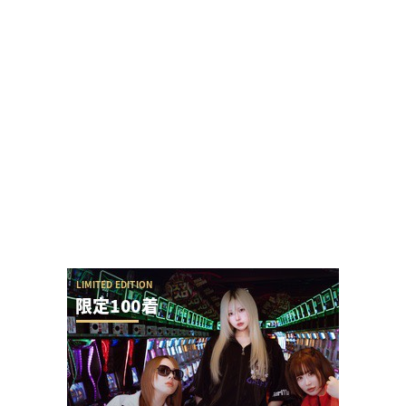
「SAOアリス打法」発案者がeSAO夜空のおもしろ
ポイントを解説してくれる
【新台】アクセル・ワールドの演出が本当に酷す
ぎて今年のワースト候補と言われてしまう
【令和8年8月8日】777コンパス全国予約数ランキ
ングが公開！1位はマルハン新宿東宝の1...
KEIZ守山店「8月7日重大発表→8月7日店休日」と
いうポストが流行るが…