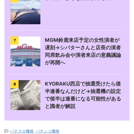
MGM鈴鹿来店予定の女性演者が
7
遅刻→シバターさんと店長の演者
同席飲み会や演者来店の意義議論
が再開へ
KYORAKU西店で抽選受けたら後
8
半連番なんだけど→抽選機の設定
で後半は連番になる可能性がある
と識者が解説
-
パチスロ機種
,
パチンコ機種