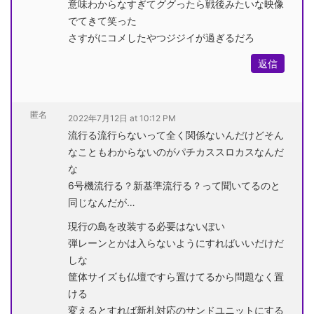
意味わからなすぎてググったら戦後みたいな映像
でてきて笑った
さすがにコメしたやつジジイが過ぎるだろ
返信
匿名
2022年7月12日 at 10:12 PM
流行る流行らないって全く関係ないんだけどそん
なこともわからないのがパチカススロカスなんだ
な
6号機流行る？新基準流行る？って聞いてるのと
同じなんだが…
現行の島を改装する必要はないぽい
弾レーンとかは入らないようにすればいいだけだ
しな
筐体サイズも仏壇ですら置けてるから問題なく置
ける
変えるとすれば新札対応のサンドユニットにする