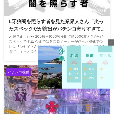
2026/8/10
L牙狼闇を照らす者を見た業界人さん「尖っ
たスペックだが演出がパチンコ寄りすぎて
ちょっと違う感じを受けた」
牙狼見ました
200枚→1000枚→期待値5000枚と尖がった
スペックです⛰ 今までは各スロメーカーが作った機械で今
close
回はサンセイさんが作ったのですが、演出がパチンコ寄りす
ぎてちょっと違う感じを受けましたね
— ＴＡＴＯ
(@mstng13) August 10, 2026
パチンコ機種
M
u
t