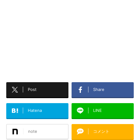
Post
Share
Hatena
LINE
note
コメント