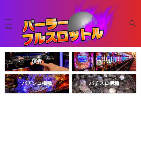
演者
ホール
パチンコ機種
パチスロ機種