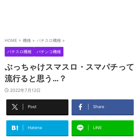
マルハンが現役パチプロを来店演者として使うこ
との是非を当人とホール関係者がリプバトルへ
ww...
SAO夜空のフェアスタートってボーダーほど回ら
HOME
>
機種
>
パチスロ機種
>
ないのによく打つよな
パチスロ機種
パチンコ機種
ぶっちゃけスマスロ・スマパチって
パチ屋さん「コンプリート後に電源入れ直したら
遊戯が続行可能なのか検証してみました」←案の
流行ると思う…？
定...
2022年7月12日
Post
Share
Hatena
LINE