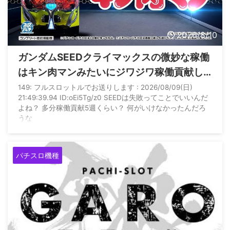
2026/8/10
ガンダムSEEDクライマックスの微妙な稼働
はキン肉マンみたいにジワジワ稼働貢献し
続けるんじゃないの？
149: フルスロットルでお送りします : 2026/08/09(日)
21:49:39.94 ID:oEi5Tg/z0 SEEDは失敗ってことでいいんだ
よね？ 多分稼働貢献5週くらい？ 何がいけなかったんだろ
うな
パチスロ機種