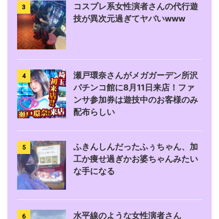
コスプレ系女性演者さんの代行遊
3
技が異次元過ぎてヤバいwww
瀬戸環奈さんがメガガーデン所沢
4
パチンコ館に8月11日来店！ファ
ンサ参加券は遊技中のお客様のみ
配布らしい
ふきんしんだったふぅちゃん、加
5
工か痩せ過ぎかお婆ちゃんみたい
な手になる
水平線のような女性演者さん
6