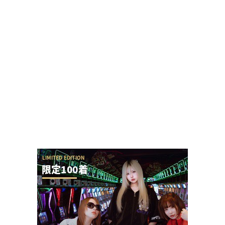
女性演者ファンさん「演者はやめるべき、底辺の
業界で生産性無い仕事だから」と勝手なアドバイ
ス
【神ファンサ】瀬戸環奈さんが8月8日のマルハン
仙台駅東店・仙台苦竹店予定になるだけで話題沸...
今の時代、時間かけてまで羽根アタッカーの羽根
モノを調整管理できる人ってどれくらいいるの？
初代復活のe花の慶次で休眠ユーザー復活やスロ派
ユーザー引き込みの兆し！？