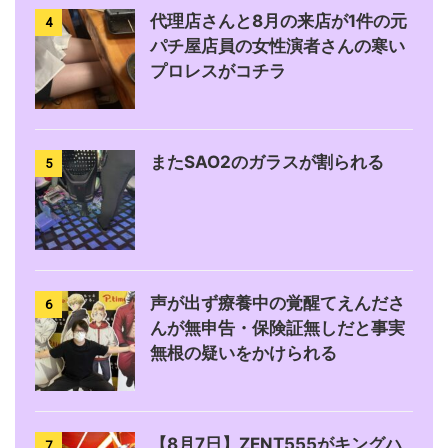
代理店さんと8月の来店が1件の元
4
パチ屋店員の女性演者さんの寒い
プロレスがコチラ
またSAO2のガラスが割られる
5
声が出ず療養中の覚醒てえんださ
6
んが無申告・保険証無しだと事実
無根の疑いをかけられる
【8月7日】ZENT555がキングハ
7