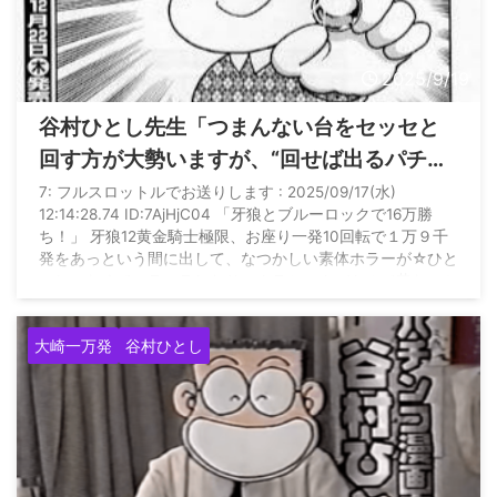
2025/9/19
谷村ひとし先生「つまんない台をセッセと
回す方が大勢いますが、“回せば出るパチン
コ”の時代はとっくに終わっています」
7: フルスロットルでお送りします : 2025/09/17(水)
12:14:28.74 ID:7AjHjC04 「牙狼とブルーロックで16万勝
ち！」 牙狼12黄金騎士極限、お座り一発10回転で１万９千
発をあっという間に出して、なつかしい素体ホラーが☆ひと
つじゃなくてハラハラしたり、クラシックバトルで昔なつか
しい牙狼の醍醐味です。 13回大当り328回転のカド台が空
いています。SanseiR&Dの70の倍数狙いで打ち始めると、
大崎一万発
谷村ひとし
早々にサンセイ柄や剣ブルもあってあっさり大当りです。オ
スイチ10回転で ...