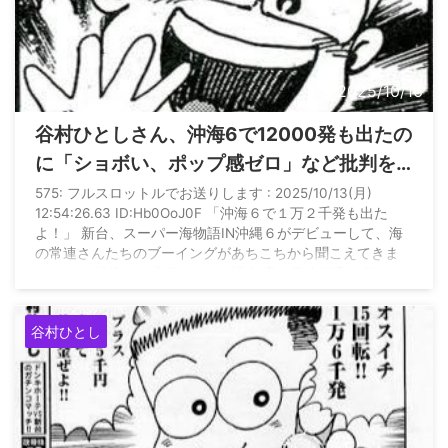
2025/10/16
谷村ひとしさん、沖海6で12000発も出たの
に「ショボい、ポップ感ゼロ」など批判を
連発してしまうwww
575: フルスロットルでお送りします : 2025/10/13(月)
12:54:26.63 ID:Hb0OoJ0F 「沖海６で１万２千発も出た
よ！」 新台、スーパー海物語IN沖縄６がデビューして、海
の常連さんたちのブーイングがあちこちから聞こえてきま
す。 この沖海６の劣化は、まず告知音の発生頻度の低さと
音の小ささで、ショボくれています。 美ら旅のイラストが
ヤバイ！ポップ感がゼロです。 海モードと沖縄モードはギ
谷村ひとし
リ合格です。美ら海の海底はもっともっとサンゴ礁など美し
く、沖縄の海底をいまのCG技術で再現して ...