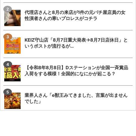
代理店さんと8月の来店が1件の元パチ屋店員の女
性演者さんの寒いプロレスがコチラ
KEIZ守山店「8月7日重大発表→8月7日店休日」と
いうポストが流行るが…
【令和8年8月8日】Dステーションが全国一斉賞品
入荷をする模様！全国的になにかが起こる？
業界人さん「e獣王みてきました、言葉が出ません
でした」
またSAO2のガラスが割られる