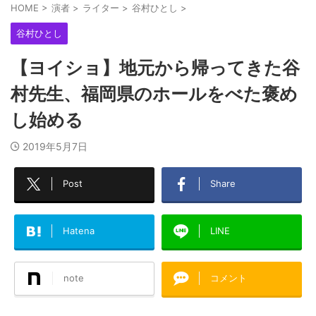
HOME
>
演者
>
ライター
>
谷村ひとし
>
谷村ひとし
【ヨイショ】地元から帰ってきた谷
村先生、福岡県のホールをべた褒め
し始める
2019年5月7日
Post
Share
Hatena
LINE
note
コメント