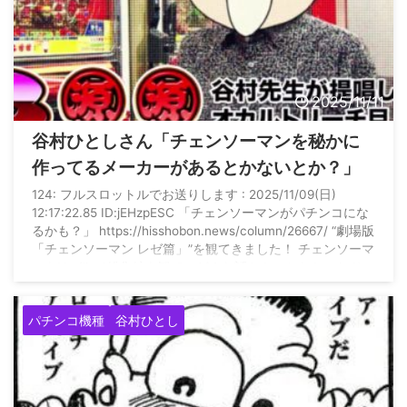
2025/11/11
谷村ひとしさん「チェンソーマンを秘かに
作ってるメーカーがあるとかないとか？」
124: フルスロットルでお送りします : 2025/11/09(日)
12:17:22.85 ID:jEHzpESC 「チェンソーマンがパチンコにな
るかも？」 https://hisshobon.news/column/26667/ “劇場版
「チェンソーマン レゼ篇」”を観てきました！ チェンソーマ
ンをNetflixで総集編を観て、どんな話かやっとわかったドン
キホーテです。 興行成績もダントツのトップを独走中で
す。まさか少年ジャンプの連載マンガとは知らず、しかも１
パチンコ機種
谷村ひとし
時間足らずのショートアニメで映画館が涙に ...