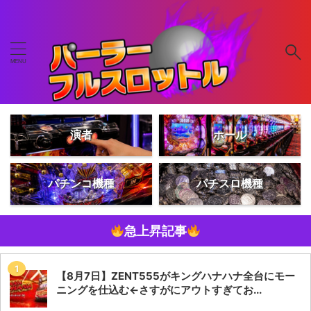
演者
ホール
パチンコ機種
パチスロ機種
急上昇記事
【8月7日】ZENT555がキングハナハナ全台にモー
ニングを仕込む←さすがにアウトすぎてお...