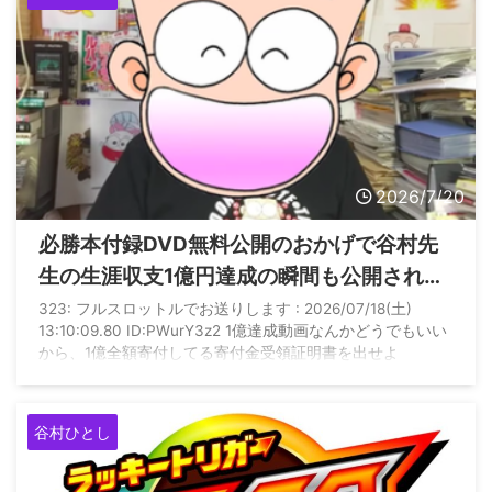
2026/7/20
必勝本付録DVD無料公開のおかげで谷村先
生の生涯収支1億円達成の瞬間も公開されて
しまう
323: フルスロットルでお送りします : 2026/07/18(土)
13:10:09.80 ID:PWurY3z2 1億達成動画なんかどうでもいい
から、1億全額寄付してる寄付金受領証明書を出せよ
谷村ひとし