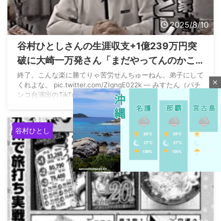
2025/8/10
谷村ひとしさんの生涯収支+1億239万円突
破に大崎一万発さん「まだやってんのかこ
の人w サザエさんみたく、お亡くなりにな
終了。こんな楽に勝てりゃ苦労せんちゅーねん。弟子にして
close
くれよな。 pic.twitter.com/ZIgngE022k — みすたん（パチ
っても続くんだろうな」
ンコ台演出のTikTok） (@misterwb) August 9, 2025
谷村ひとし
M
u
t