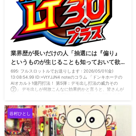
2026/5/5
業界歴が長いだけの人「抽選には『偏り』
というものが生じることも知っておいて欲
しいのです。今やメーカーがその偏りを意
695: フルスロットルでお送りします : 2026/05/01(金)
13:08:54.99 ID:+VtYJJN4 noteのコラム 「ドンキホーテの
図的に仕込んだのがラッキートリガーで
AIオカルト1億円打法！ 第5弾：デモ出し打法の威力その
す」
②」 デモ出しが何故こんなに効果的かと言うと、皆さんが
打っているパチンコが、毎回転ごとに抽選する〝完全確率一
発抽選方式〟であることはもうとっくにご存知ですよね。
〝そんなこと知らないよ〟って言ってる人も毎回、〝完全確
谷村ひとし
率一発抽選〟に振り回されていることは知っておいて下さ
い。 しかし、抽選には『偏り』（ ...