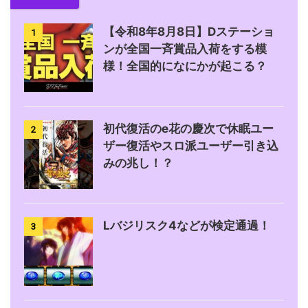
【令和8年8月8日】Dステーショ
1
ンが全国一斉賞品入荷をする模
様！全国的になにかが起こる？
初代復活のe花の慶次で休眠ユー
2
ザー復活やスロ派ユーザー引き込
みの兆し！？
Lバジリスク4などが検定通過！
3