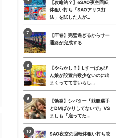
【攻略法？】eSAO夜空回転
体狙い打ち「SAOアリス打
法」を試した人が...
【圧巻】完璧過ぎるからサー
通路が完成する
【やらかし？】Lすーぱぁび
ん娘が設置台数少ないのに出
まくってて甘いらし...
【勃発】シバター「競艇選手
とDMばかりしてないで」VS
ましも「雇ってた...
SAO夜空の回転体狙い打ち攻