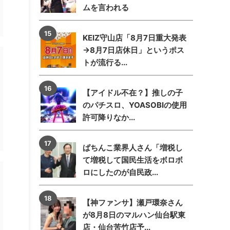
ムを言われる
KEIZ守山店「8月7日重大発表
→8月7日店休日」というポス
トが流行る...
【アイドル不在？】推しの子
のパチスロ、YOASOBIの使用
許可降りなか...
ぱちんこ業界人さん「増税し
て増税して国民生活をボロボ
ロにしたのが自民政...
【神ファンサ】瀬戸環奈さん
が8月8日のマルハン仙台駅東
店・仙台苦竹店予...