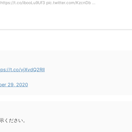
co/ibooLu9Uf3 pic.twitter.com/KzcnDb ...
tps://t.co/vjXvdQ2RIl
er 29, 2020
示ください。