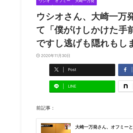
ウシオ
オフミー
大崎一万発
ウシオさん、大崎一万
て「僕がけしかけた手
ですし逃げも隠れもし
2020年11月30日
Post
LINE
前記事：
大崎一万発さん、オフミーと