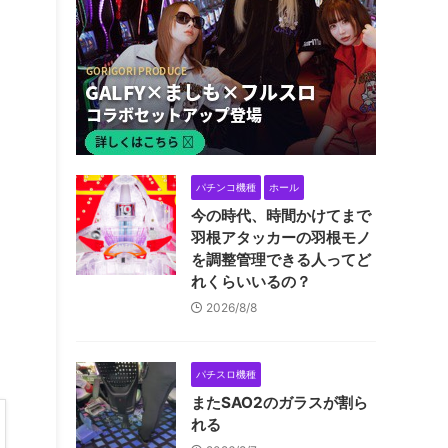
パチンコ機種
ホール
今の時代、時間かけてまで
羽根アタッカーの羽根モノ
を調整管理できる人ってど
れくらいいるの？
2026/8/8
パチスロ機種
またSAO2のガラスが割ら
れる