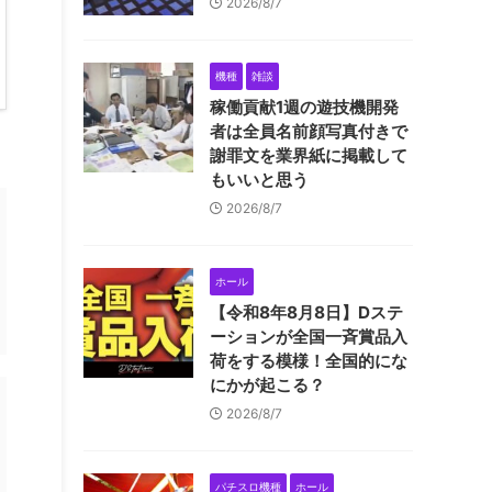
2026/8/7
機種
雑談
稼働貢献1週の遊技機開発
者は全員名前顔写真付きで
謝罪文を業界紙に掲載して
もいいと思う
2026/8/7
ホール
【令和8年8月8日】Dステ
ーションが全国一斉賞品入
荷をする模様！全国的にな
にかが起こる？
2026/8/7
パチスロ機種
ホール