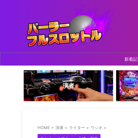
新着記
演者
HOME
>
演者
>
ライター
>
ウシオ
>