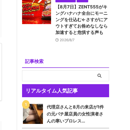
【8月7日】ZENT555がキ
ングハナハナ全台にモーニ
ングを仕込む←さすがにア
ウトすぎてお咎めなしなら
加速すると危惧する声も
2026/8/7
記事検索
リアルタイム人気記事
代理店さんと8月の来店が1件
の元パチ屋店員の女性演者さ
んの寒いプロレス...