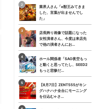
業界人さん「e獣王みてきま
した、言葉が出ませんでし
た」
店長跨り画像で話題になった
女性演者さん、今度は来店先
で他の演者さんにお...
ホール関係者「SAO夜空もっ
と動くと思ってたし、SEED2
もっと悲惨だ...
【8月7日】ZENT555がキン
グハナハナ全台にモーニング
を仕込む←さ...