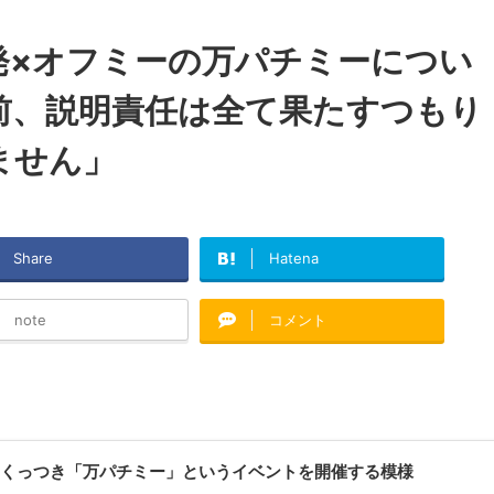
発×オフミーの万パチミーについ
前、説明責任は全て果たすつもり
ません」
Share
Hatena
note
コメント
くっつき「万パチミー」というイベントを開催する模様