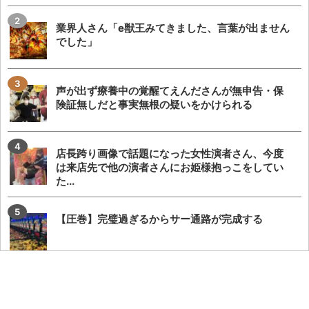
業界人さん「e獣王みてきました、言葉が出ません
でした」
声が出ず療養中の覚醒てえんださんが無申告・保
険証無しだと事実無根の疑いをかけられる
店長跨り画像で話題になった女性演者さん、今度
は来店先で他の演者さんにお姫様抱っこをしてい
た...
【圧巻】完璧過ぎるからサー通路が完成する
【攻略法？】eSAO夜空回転体狙い打ち「SAOアリ
ス打法」を試した人が22-23回はいくら...