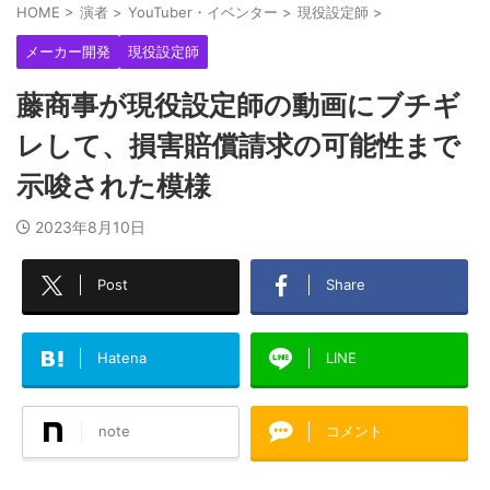
HOME
>
演者
>
YouTuber・イベンター
>
現役設定師
>
メーカー開発
現役設定師
藤商事が現役設定師の動画にブチギ
レして、損害賠償請求の可能性まで
示唆された模様
2023年8月10日
Post
Share
Hatena
LINE
note
コメント