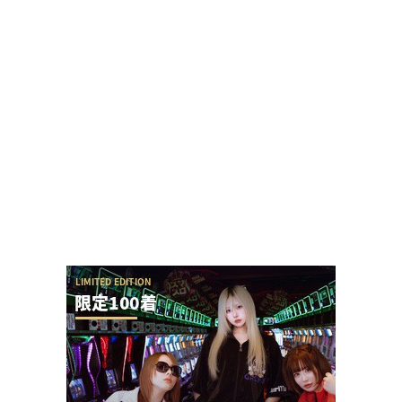
【勃発】シバター「競艇選手とDMばかりしてない
で」VSましも「雇ってた演者の子や不倫相手の...
ホール関係者「SAO夜空もっと動くと思ってた
し、SEED2もっと悲惨だと思ってた、現実は難...
【やらかし？】Lすーぱぁびん娘が設置台数少ない
のに出まくってて甘いらしい…ビンゴネオ騒動再...
SAO夜空の回転体狙い打ち攻略法は出来るの？プ
ラススタートに本当に入らないんだが