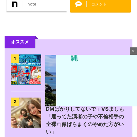
note
コメント
オススメ
close
【攻略法？】eSAO夜空回転体狙
1
い打ち「SAOアリス打法」を試し
た人が22-23回はいくらしい
【勃発】シバター「競艇選手と
2
DMばかりしてないで」VSましも
「雇ってた演者の子や不倫相手の
M
全裸画像ばらまくのやめた方がい
u
い」
t