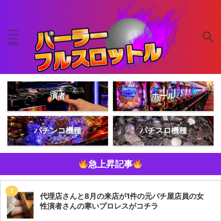
演者
ホール
パチンコ機種
パチスロ機種
急上昇記事
代理店さんと8月の来店が1件の元パチ屋店員の女
性演者さんの寒いプロレスがコチラ